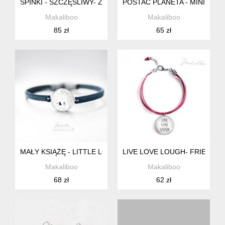
SPINKI - SZCZĘŚLIWY- ŻONATY + BOX
POSTAĆ PLANETA - MINI WKR
Makaliboo
Makaliboo
85 zł
65 zł
MAŁY KSIĄŻĘ - LITTLE LOVE - BRANSOLETKA STALOWA
LIVE LOVE LOUGH- FRIENDS
Makaliboo
Makaliboo
68 zł
62 zł