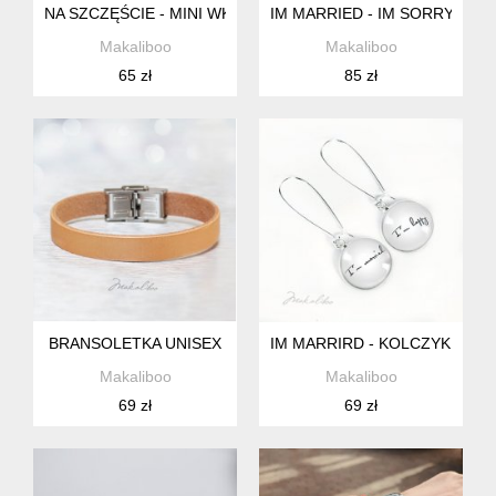
NA SZCZĘŚCIE - MINI WKRĘTKI
IM MARRIED - IM SORRY SPI
Makaliboo
Makaliboo
65 zł
85 zł
BRANSOLETKA UNISEX
IM MARRIRD - KOLCZYKI DŁU
Makaliboo
Makaliboo
69 zł
69 zł