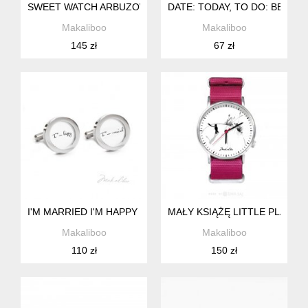
SWEET WATCH ARBUZOWY +BALL (ESP)
DATE: TODAY, TO DO: BE HA
Makaliboo
Makaliboo
145 zł
67 zł
I'M MARRIED I'M HAPPY - SPINKI STALOWE
MAŁY KSIĄŻĘ LITTLE PLANET
Makaliboo
Makaliboo
110 zł
150 zł