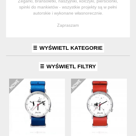
Zegarki, bransoletki, naszyjniki, kolczyki, pierścionki,
spinki do mankietów - wszystkie projekty są w pełni
autorskie i wykonane własnorecznie.
Zapraszam
WYŚWIETL KATEGORIE
WYŚWIETL FILTRY