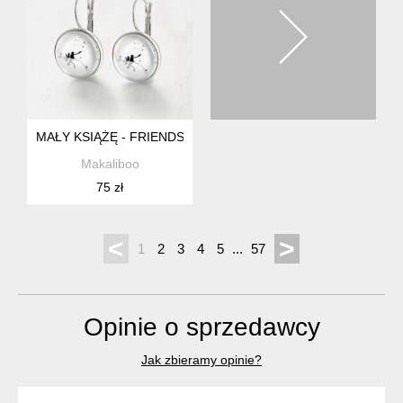
MAŁY KSIĄŻĘ - FRIENDS 2X - KOLCZYKI STALOWE
Makaliboo
75 zł
<
>
1
2
3
4
5
...
57
Opinie o sprzedawcy
Jak zbieramy opinie?