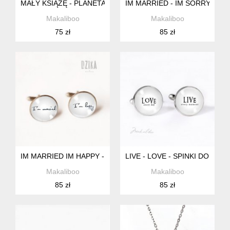
MAŁY KSIĄŻĘ - PLANETA KOLCZYKI STALOWE Z CYTATEM
IM MARRIED - IM SORRY + BO
Makaliboo
Makaliboo
75 zł
85 zł
IM MARRIED IM HAPPY - SPINKI DO MANKIETÓW
LIVE - LOVE - SPINKI DO MA
Makaliboo
Makaliboo
85 zł
85 zł