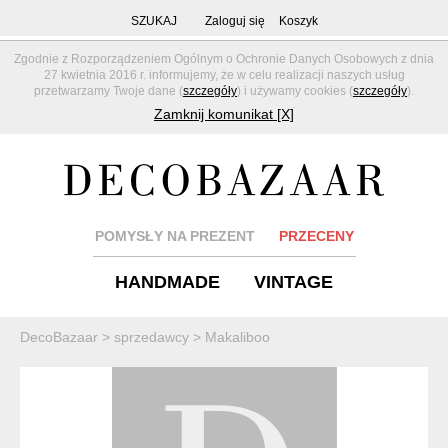
SZUKAJ
Zaloguj się
Koszyk
Zgodnie z Rozporządzeniem Ogólnym o Ochronie Danych Osobowych z dnia
27 kwietnia 2016 r. informujemy, że w celu realizacji naszych usług
przetwarzamy Twoje dane (
szczegóły
) i używamy cookies (
szczegóły
).
Zamknij komunikat [X]
POMYSŁY NA PREZENT
PRZECENY
HANDMADE
VINTAGE
DecoBazaar
>
sprzedawcy
>
Makaliboo