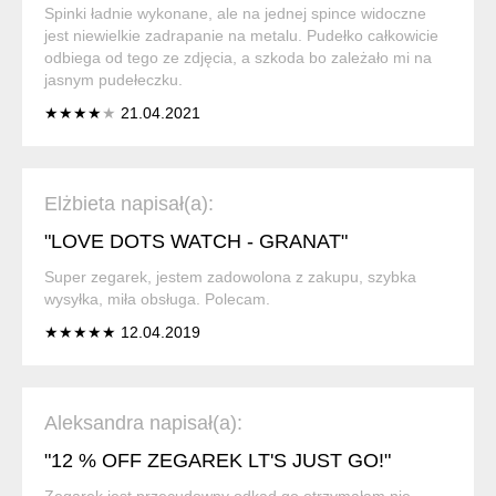
Spinki ładnie wykonane, ale na jednej spince widoczne
jest niewielkie zadrapanie na metalu. Pudełko całkowicie
odbiega od tego ze zdjęcia, a szkoda bo zależało mi na
jasnym pudełeczku.
★★★★
★
21.04.2021
Elżbieta napisał(a):
"LOVE DOTS WATCH - GRANAT"
Super zegarek, jestem zadowolona z zakupu, szybka
wysyłka, miła obsługa. Polecam.
★★★★★ 12.04.2019
Aleksandra napisał(a):
"12 % OFF ZEGAREK LT'S JUST GO!"
Zegarek jest przecudowny odkąd go otrzymałam nie