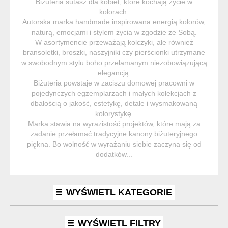
Biżuteria sutasz dla kobiet, które kochają życie w
kolorach.
Autorska marka handmade inspirowana energią kolorów,
naturą, emocjami i stylem życia w zgodzie ze Sobą.
W asortymencie przeważają kolczyki, ale również
bransoletki, broszki, naszyjniki czy pierścionki utrzymane
w swobodnym stylu boho przełamanym niezobowiązującą
elegancją.
Biżuteria powstaje w zaciszu domowej pracowni w
pojedynczych egzemplarzach i małych kolekcjach z
dbałością o jakość, estetykę, detale i wysmakowaną
kolorystykę.
Marka stawia na wyrazistość projektów, które mają za
zadanie przełamać tradycyjne kanony biżuteryjnego
piękna. Bo wolność w wyrażaniu siebie zaczyna się od
dodatków...
WYŚWIETL KATEGORIE
WYŚWIETL FILTRY