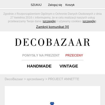
SZUKAJ
Zaloguj się
Koszyk
Zgodnie z Rozporządzeniem Ogólnym o Ochronie Danych Osobowych z dnia
27 kwietnia 2016 r. informujemy, że w celu realizacji naszych usług
przetwarzamy Twoje dane (
szczegóły
) i używamy cookies (
szczegóły
).
Zamknij komunikat [X]
POMYSŁY NA PREZENT
PRZECENY
HANDMADE
VINTAGE
DecoBazaar
>
sprzedawcy
>
PROJECT ANNETTE