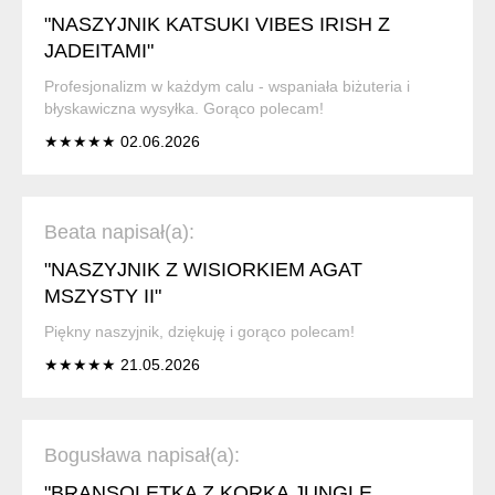
"NASZYJNIK KATSUKI VIBES IRISH Z
JADEITAMI"
Profesjonalizm w każdym calu - wspaniała biżuteria i
błyskawiczna wysyłka. Gorąco polecam!
★★★★★ 02.06.2026
Beata napisał(a):
"NASZYJNIK Z WISIORKIEM AGAT
MSZYSTY II"
Piękny naszyjnik, dziękuję i gorąco polecam!
★★★★★ 21.05.2026
Bogusława napisał(a):
"BRANSOLETKA Z KORKA JUNGLE