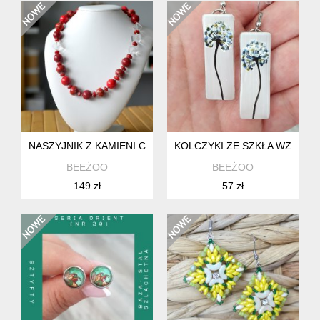
NASZYJNIK Z KAMIENI CLASSICO IN RED
KOLCZYKI ZE SZKŁA WZÓR NI
BEEŻOO
BEEŻOO
149 zł
57 zł