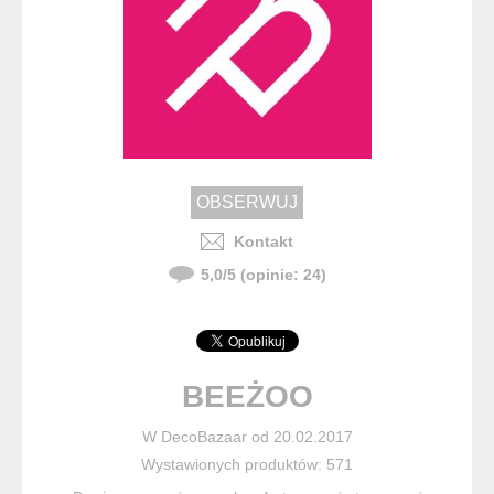
Kontakt
5,0
/
5
(opinie:
24
)
BEEŻOO
W DecoBazaar od 20.02.2017
Wystawionych produktów: 571