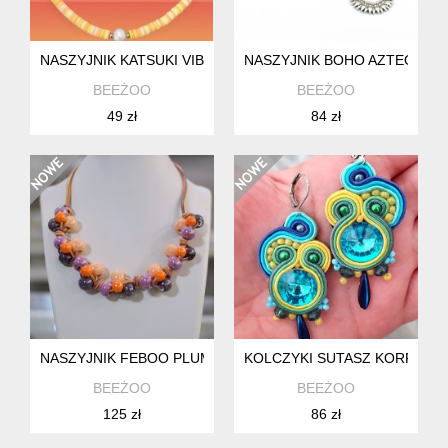
NASZYJNIK KATSUKI VIBES SUNNY Z PEREŁKĄ SŁODKOWO
NASZYJNIK BOHO AZTEQ SU
BEEŻOO
BEEŻOO
49 zł
84 zł
NASZYJNIK FEBOO PLUM&PUMPKIN
KOLCZYKI SUTASZ KORFU
BEEŻOO
BEEŻOO
125 zł
86 zł