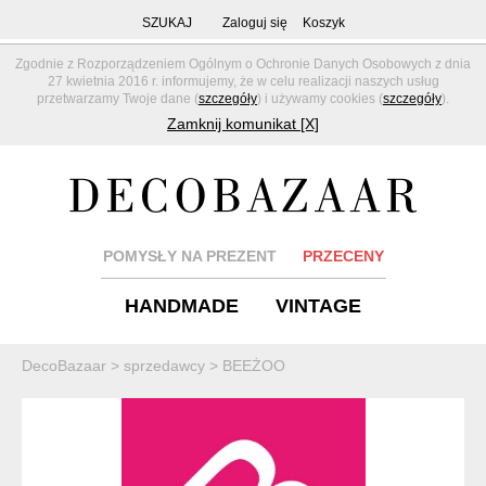
SZUKAJ
Zaloguj się
Koszyk
Zgodnie z Rozporządzeniem Ogólnym o Ochronie Danych Osobowych z dnia
27 kwietnia 2016 r. informujemy, że w celu realizacji naszych usług
przetwarzamy Twoje dane (
szczegóły
) i używamy cookies (
szczegóły
).
Zamknij komunikat [X]
POMYSŁY NA PREZENT
PRZECENY
HANDMADE
VINTAGE
DecoBazaar
>
sprzedawcy
>
BEEŻOO