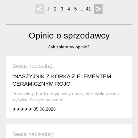
<
>
1
2
3
4
5
...
41
Opinie o sprzedawcy
Jak zbieramy opinie?
Beata napisał(a):
"NASZYJNIK Z KORKA Z ELEMENTEM
CERAMICZNYM ROJO"
Przepiękny, bardzo oryginalny naszyjnik i błyskawiczna
wysyłka. Gorąco polecam!
★★★★★ 05.06.2026
Beata napisał(a):