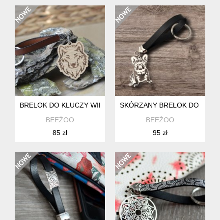
BRELOK DO KLUCZY WILK Z DREWNA BRĄZOWA SKÓRA
SKÓRZANY BRELOK DO KLUC
BEEŻOO
BEEŻOO
85 zł
95 zł