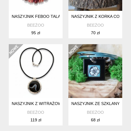
NASZYJNIK FEBOO TALA PEACH & PLUM
NASZYJNIK Z KORKA CORK 
BEEŻOO
BEEŻOO
95 zł
70 zł
NASZYJNIK Z WITRAŻOWYM WISIOREM NEGRI Z AGATEM
NASZYJNIK ZE SZKLANYM WI
BEEŻOO
BEEŻOO
119 zł
68 zł