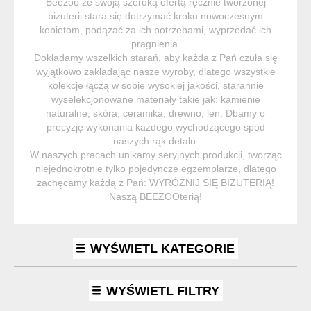
Beeżoo ze swoją szeroką ofertą ręcznie tworzonej
biżuterii stara się dotrzymać kroku nowoczesnym
kobietom, podążać za ich potrzebami, wyprzedać ich
pragnienia.
Dokładamy wszelkich starań, aby każda z Pań czuła się
wyjątkowo zakładając nasze wyroby, dlatego wszystkie
kolekcje łączą w sobie wysokiej jakości, starannie
wyselekcjonowane materiały takie jak: kamienie
naturalne, skóra, ceramika, drewno, len. Dbamy o
precyzję wykonania każdego wychodzącego spod
naszych rąk detalu.
W naszych pracach unikamy seryjnych produkcji, tworząc
niejednokrotnie tylko pojedyncze egzemplarze, dlatego
zachęcamy każdą z Pań: WYRÓŻNIJ SIĘ BIŻUTERIĄ!
Naszą BEEŻOOterią!
WYŚWIETL KATEGORIE
WYŚWIETL FILTRY