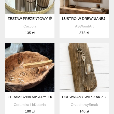
ZESTAW PREZENTOWY ŚWIECE EKOLOGICZNE SOJOWE DEK
LUSTRO W DREWNIANEJ RAMI
Coccola
ASWoodArt
135 zł
375 zł
CERAMICZNA MISA RYTUALNA NA PALO SANTO - PODSTAWKA
DREWNIANY WIESZAK Z ZAB
Ceramika i biżuteria
OrzechowySmak
180 zł
140 zł