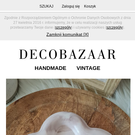
SZUKAJ
Zaloguj się
Koszyk
Zgodnie z Rozporządzeniem Ogólnym o Ochronie Danych Osobowych z dnia
27 kwietnia 2016 r. informujemy, że w celu realizacji naszych usług
przetwarzamy Twoje dane (
szczegóły
) i używamy cookies (
szczegóły
).
Zamknij komunikat [X]
HANDMADE
VINTAGE