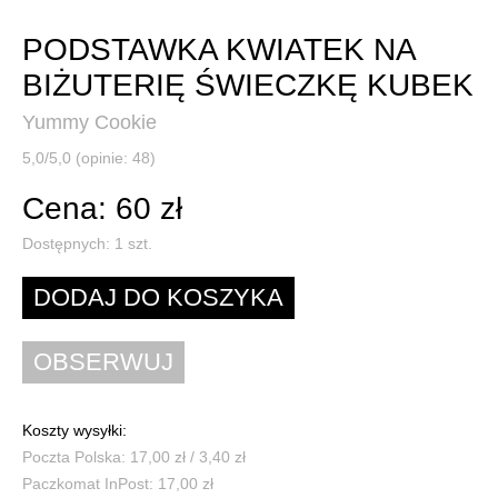
PODSTAWKA KWIATEK NA
BIŻUTERIĘ ŚWIECZKĘ KUBEK
Yummy Cookie
5,0/5,0 (opinie: 48)
Cena: 60 zł
Dostępnych:
1
szt.
Koszty wysyłki:
Poczta Polska: 17,00 zł / 3,40 zł
Paczkomat InPost: 17,00 zł