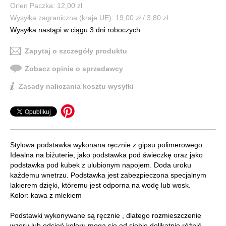
Orlen Paczka: 12,00 zł
Wysyłka zagraniczna (kraje UE): 19,00 zł / 3,80 zł
Wysyłka nastąpi w ciągu 3 dni roboczych
Zapytaj o szczegóły produktu
Zobacz opinie o sprzedawcy
Zasady naliczania kosztu wysyłki
Stylowa podstawka wykonana ręcznie z gipsu polimerowego.
Idealna na biżuterie, jako podstawka pod świeczkę oraz jako
podstawka pod kubek z ulubionym napojem. Doda uroku
każdemu wnetrzu. Podstawka jest zabezpieczona specjalnym
lakierem dzięki, któremu jest odporna na wodę lub wosk.
Kolor: kawa z mlekiem
Podstawki wykonywane są ręcznie , dlatego rozmieszczenie
wzoru lub odcień koloru mogą się od siebie delikatnie różnić.