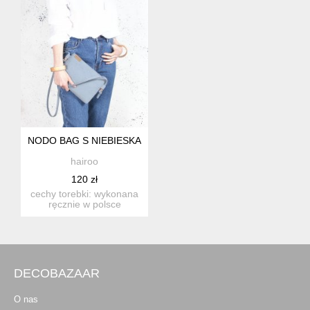
NODO BAG S NIEBIESKA MAŁA KOPERTÓWKA Z PASKIEM
hairoo
120 zł
cechy torebki: wykonana
ręcznie w polsce
zapinana na zamek wew.
kie...
DECOBAZAAR
O nas