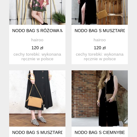
NODO BAG S RÓŻOWA MAŁA KOPERTÓWKA Z PASKIEM
NODO BAG S MUSZTARDA MA
hairoo
hairoo
120 zł
120 zł
cechy torebki: wykonana
cechy torebki: wykonana
ręcznie w polsce
ręcznie w polsce
zapinana na zamek wew.
zapinana na zamek wew.
kie...
kie...
NODO BAG S MUSZTARDA MAŁA KOPERTÓWKA Z PASKIEM
NODO BAG S CIEMNYBEŻ MA