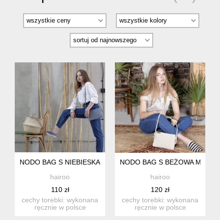
NODO BAG S NIEBIESKA MAŁA KOPERTÓWKA Z PASKIEM
NODO BAG S BEŻOWA MAŁA 
hairoo
hairoo
110 zł
120 zł
cechy torebki: wykonana
cechy torebki: wykonana
ręcznie w polsce
ręcznie w polsce
zapinana na zamek wew.
zapinana na zamek wew.