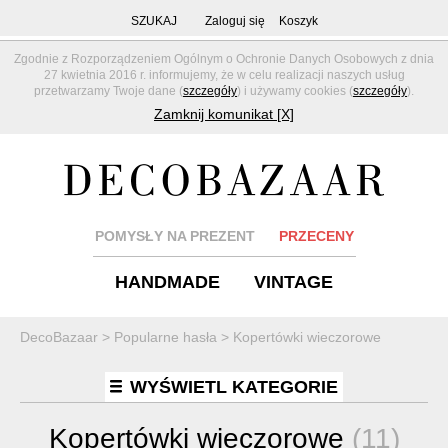
SZUKAJ
Zaloguj się
Koszyk
Zgodnie z Rozporządzeniem Ogólnym o Ochronie Danych Osobowych z dnia
27 kwietnia 2016 r. informujemy, że w celu realizacji naszych usług
przetwarzamy Twoje dane (
szczegóły
) i używamy cookies (
szczegóły
).
Zamknij komunikat [X]
POMYSŁY NA PREZENT
PRZECENY
HANDMADE
VINTAGE
DecoBazaar
>
Popularne hasła
>
Kopertówki wieczorowe
WYŚWIETL KATEGORIE
Kopertówki wieczorowe
(11)