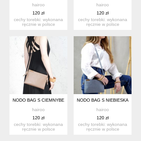
hairoo
hairoo
120 zł
120 zł
cechy torebki: wykonana
cechy torebki: wykonana
ręcznie w polsce
ręcznie w polsce
zapinana na zamek wew.
zapinana na zamek wew.
kie...
kie...
NODO BAG S CIEMNYBEŻ MAŁA KOPERTÓWKA Z PASKIEM
NODO BAG S NIEBIESKA MAŁ
hairoo
hairoo
120 zł
120 zł
cechy torebki: wykonana
cechy torebki: wykonana
ręcznie w polsce
ręcznie w polsce
zapinana na zamek wew.
zapinana na zamek wew.
kie...
kie...