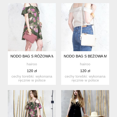
kie...
kie...
NODO BAG S RÓŻOWA MAŁA KOPERTÓWKA Z PASKIEM
NODO BAG S BEŻOWA MAŁA 
hairoo
hairoo
120 zł
120 zł
cechy torebki: wykonana
cechy torebki: wykonana
ręcznie w polsce
ręcznie w polsce
zapinana na zamek wew.
zapinana na zamek wew.
kie...
kie...