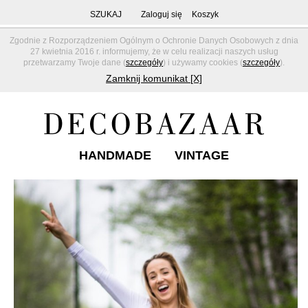
SZUKAJ
Zaloguj się
Koszyk
Zgodnie z Rozporządzeniem Ogólnym o Ochronie Danych Osobowych z dnia
27 kwietnia 2016 r. informujemy, że w celu realizacji naszych usług
przetwarzamy Twoje dane (
szczegóły
) i używamy cookies (
szczegóły
).
Zamknij komunikat [X]
HANDMADE
VINTAGE