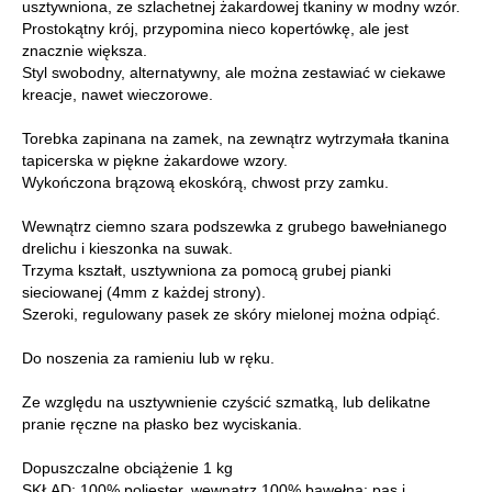
usztywniona, ze szlachetnej żakardowej tkaniny w modny wzór.
Prostokątny krój, przypomina nieco kopertówkę, ale jest
znacznie większa.
Styl swobodny, alternatywny, ale można zestawiać w ciekawe
kreacje, nawet wieczorowe.
Torebka zapinana na zamek, na zewnątrz wytrzymała tkanina
tapicerska w piękne żakardowe wzory.
Wykończona brązową ekoskórą, chwost przy zamku.
Wewnątrz ciemno szara podszewka z grubego bawełnianego
drelichu i kieszonka na suwak.
Trzyma kształt, usztywniona za pomocą grubej pianki
sieciowanej (4mm z każdej strony).
Szeroki, regulowany pasek ze skóry mielonej można odpiąć.
Do noszenia za ramieniu lub w ręku.
Ze względu na usztywnienie czyścić szmatką, lub delikatne
pranie ręczne na płasko bez wyciskania.
Dopuszczalne obciążenie 1 kg
SKŁAD: 100% poliester, wewnątrz 100% bawełna; pas i