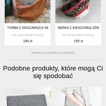
TORBA Z EKOZAMSZU/ NERKA BANAN BRĄZ
NERKA Z KIESZONKĄ ZERO WA
too pracownia rzeczy
too pracownia rzeczy
180 zł
199 zł
zobacz wszystkie produkty
Podobne produkty, które mogą Ci
się spodobać