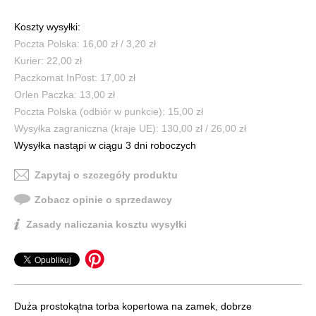
Koszty wysyłki:
Poczta Polska: 16,00 zł / 3,20 zł
Kurier: 22,00 zł
Paczkomat InPost: 17,00 zł
Orlen Paczka: 13,00 zł
Poczta Polska (odbiór w punkcie): 15,00 zł
Wysyłka zagraniczna (kraje UE): 130,00 zł / 26,00 zł
Wysyłka nastąpi w ciągu 3 dni roboczych
Zapytaj o szczegóły produktu
Zobacz opinie o sprzedawcy
Zasady naliczania kosztu wysyłki
Duża prostokątna torba kopertowa na zamek, dobrze