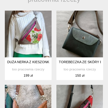
DUŻA NERKA Z KIESZONKĄ MAKI
TOREBECZKA ZE SKÓRY BYDL
too pracownia rzeczy
too pracownia rzeczy
199 zł
150 zł