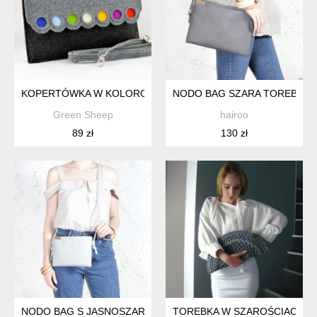
KOPERTÓWKA W KOLOROWE KROPKI- MNIEJSZA
NODO BAG SZARA TOREBKA /
Green Sheep
hairoo
89 zł
130 zł
NODO BAG S JASNOSZARA MAŁA KOPERTÓWKA Z PASKIEM
TOREBKA W SZAROŚCIACH