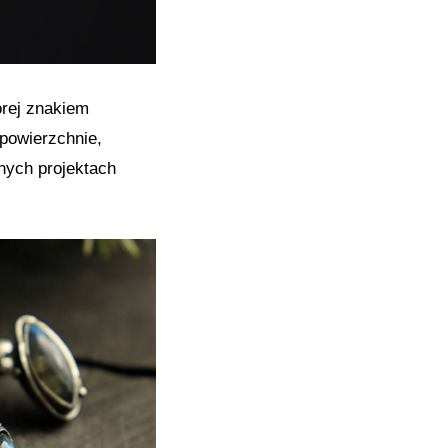
órej znakiem
powierzchnie,
nnych projektach