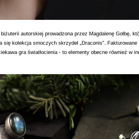
biżuterii autorskiej prowadzona przez Magdalenę Gołbę, kt
 się kolekcja smoczych skrzydeł „Draconis”. Fakturowane 
 ciekawa gra światłocienia - to elementy obecne również w i