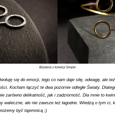
Biżuteria z kolekcji Simple
dwołuję się do emocji, tego co nam daje siłę, odwagę, ale te
cości. Kocham łączyć te dwa pozornie odległe Światy. Dlatego
e zarówno delikatność, jak i zadziorność. Dla mnie to kwin
y waleczne, ale nie zawsze też łagodne. Wiedzą o tym ci, k
y możemy być tajemnicą ;)