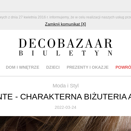
z dnia 27 kwietnia 2016 r. informujemy, że w celu realizacji naszych usług pr
Zamknij komunikat [X]
DOM I WNĘTRZE
DZIECI
PREZENTY I OKAZJE
POWRÓ
Moda i Styl
TE - CHARAKTERNA BIŻUTERIA
2022-03-24