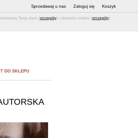
Sprzedawaj u nas
Zaloguj się
Koszyk
zetwarzamy Twoje dane (
szczegóły
) i używamy cookies (
szczegóły
).
T DO SKLEPU
 AUTORSKA