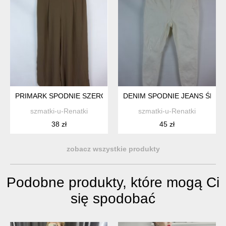
PRIMARK SPODNIE SZEROKIE PROSTE PALAZZO OLIWKA KHAK
DENIM SPODNIE JEANS ŚMIET
szmatki-u-Renatki
szmatki-u-Renatki
38 zł
45 zł
zobacz wszystkie produkty
Podobne produkty, które mogą Ci
się spodobać