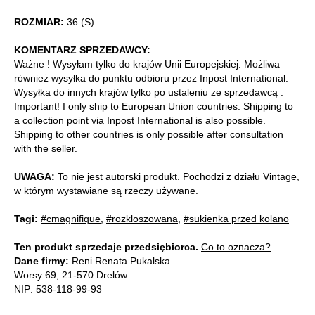
ROZMIAR:
36 (S)
KOMENTARZ SPRZEDAWCY:
Ważne ! Wysyłam tylko do krajów Unii Europejskiej. Możliwa
również wysyłka do punktu odbioru przez Inpost International.
Wysyłka do innych krajów tylko po ustaleniu ze sprzedawcą .
Important! I only ship to European Union countries. Shipping to
a collection point via Inpost International is also possible.
Shipping to other countries is only possible after consultation
with the seller.
UWAGA:
To nie jest autorski produkt. Pochodzi z działu Vintage,
w którym wystawiane są rzeczy używane.
Tagi:
#cmagnifique
,
#rozkloszowana
,
#sukienka przed kolano
Ten produkt sprzedaje przedsiębiorca.
Co to oznacza?
Dane firmy:
Reni Renata Pukalska
Worsy 69, 21-570 Drelów
NIP: 538-118-99-93