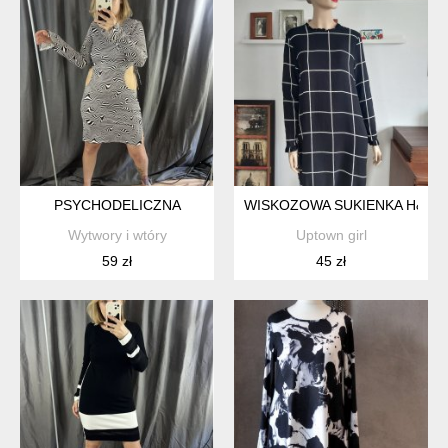
PSYCHODELICZNA
WISKOZOWA SUKIENKA H&M
Wytwory i wtóry
Uptown girl
59 zł
45 zł