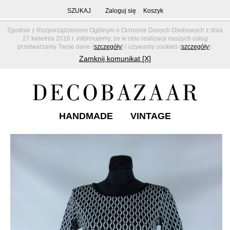
SZUKAJ
Zaloguj się
Koszyk
Zgodnie z Rozporządzeniem Ogólnym o Ochronie Danych Osobowych z dnia
27 kwietnia 2016 r. informujemy, że w celu realizacji naszych usług
przetwarzamy Twoje dane (
szczegóły
) i używamy cookies (
szczegóły
).
Zamknij komunikat [X]
HANDMADE
VINTAGE