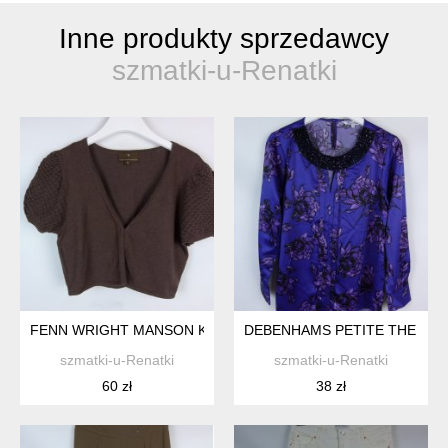
Inne produkty sprzedawcy
szmatki-u-Renatki
FENN WRIGHT MANSON KRÓTKI SWETEREK Z ANGORĄ KASZM
DEBENHAMS PETITE THE COL
szmatki-u-Renatki
szmatki-u-Renatki
60 zł
38 zł