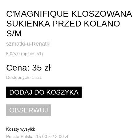
C'MAGNIFIQUE KLOSZOWANA
SUKIENKA PRZED KOLANO
S/M
szmatki-u-Renatki
5,0/5,0 (opinie: 51)
Cena: 35 zł
Dostępnych:
1
szt.
Koszty wysyłki:
Poczta Polska: 15,00 zł / 3,00 zł