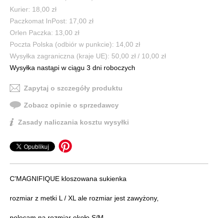
Kurier: 18,00 zł
Paczkomat InPost: 17,00 zł
Orlen Paczka: 13,00 zł
Poczta Polska (odbiór w punkcie): 14,00 zł
Wysyłka zagraniczna (kraje UE): 50,00 zł / 10,00 zł
Wysyłka nastąpi w ciągu 3 dni roboczych
Zapytaj o szczegóły produktu
Zobacz opinie o sprzedawcy
Zasady naliczania kosztu wysyłki
C'MAGNIFIQUE kloszowana sukienka
rozmiar z metki L / XL ale rozmiar jest zawyżony,
polecam na rozmiar około S/M