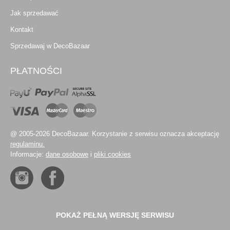
Jak sprzedawać
Kontakt
Sprzedawaj w DecoBazaar
PŁATNOŚCI
@ 2005-2026 DecoBazaar. Korzystanie z serwisu oznacza akceptację
regulaminu.
Informacje:
dane osobowe
i
pliki cookies
POKAŻ PEŁNĄ WERSJĘ SERWISU