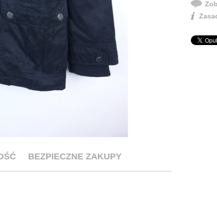
Zob
Zasad
OŚĆ
BEZPIECZNE ZAKUPY