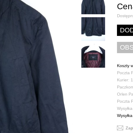
Cena
Dostępn
Koszty w
Poczta P
Kurier: 1
Paczkoma
Orlen Pa
Poczta P
Wysyłka 
Wysyłka 
Zap