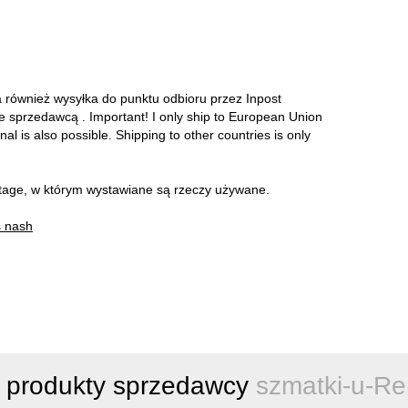
a również wysyłka do punktu odbioru przez Inpost
ze sprzedawcą . Important! I only ship to European Union
onal is also possible. Shipping to other countries is only
intage, w którym wystawiane są rzeczy używane.
 nash
 produkty sprzedawcy
szmatki-u-Re