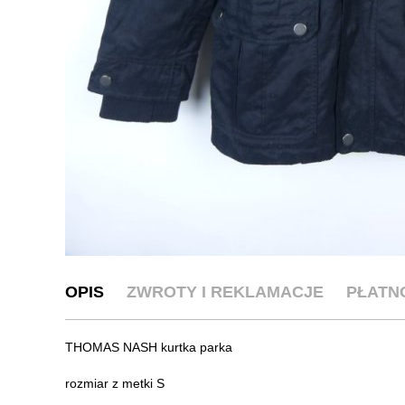
OPIS
ZWROTY I REKLAMACJE
PŁATN
THOMAS NASH kurtka parka
rozmiar z metki S