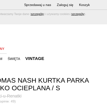
Sprzedawaj u nas
Zaloguj się
Koszyk
zetwarzamy Twoje dane (
szczegóły
) i używamy cookies (
szczegóły
).
NY
VINTAGE
M
ŚWIĘTA
MAS NASH KURTKA PARKA
KO OCIEPLANA / S
i-u-Renatki
opinie: 49)