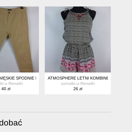
KĄ
ĘSKIE SPODNIE BAWEŁNA / 36S PAS 94 CM
ATMOSPHERE LETNI KOMBINEZON SZORTY
ki-u-Renatki
szmatki-u-Renatki
40 zł
26 zł
odobać