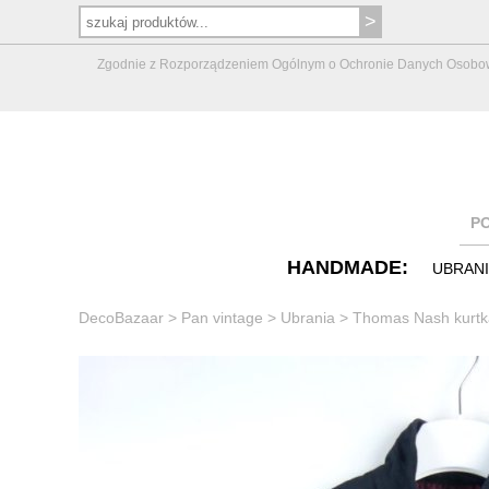
Zgodnie z Rozporządzeniem Ogólnym o Ochronie Danych Osobowych 
P
HANDMADE:
UBRAN
DecoBazaar
>
Pan vintage
>
Ubrania
>
Thomas Nash kurtka