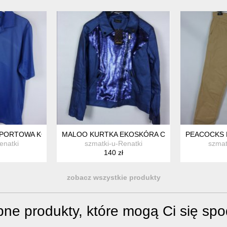
ANY 14 / 40
ORTOWA KOSZULKA POLO / L
MALOO KURTKA EKOSKÓRA CEKINY / 42 Z MET
PEACOCKS M
enatki
szmatki-u-Renatki
szmat
140 zł
zobacz wszystkie produkty
ne produkty, które mogą Ci się sp