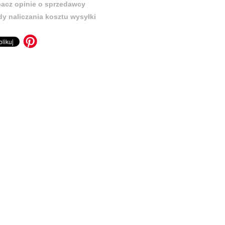
acz opinie o sprzedawcy
y naliczania kosztu wysyłki