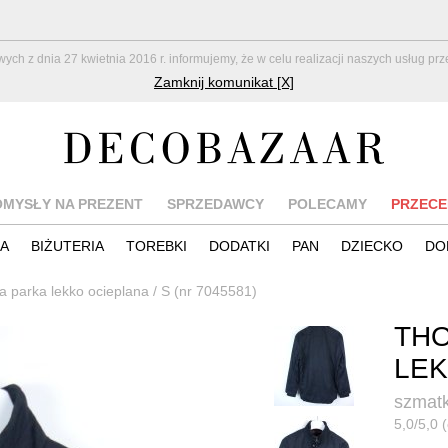
z dnia 27 kwietnia 2016 r. informujemy, że w celu realizacji naszych usług pr
Zamknij komunikat [X]
OMYSŁY NA PREZENT
SPRZEDAWCY
POLECAMY
PRZECE
IA
BIŻUTERIA
TOREBKI
DODATKI
PAN
DZIECKO
DO
 parka lekko ocieplana / S (nr 7045581)
THO
LEK
szmatk
5,0/5,0 (