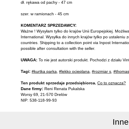
dł. rękawa od pachy - 47 cm
szer. w ramionach - 45 cm
KOMENTARZ SPRZEDAWCY:
Ważne ! Wysyłam tylko do krajów Unii Europejskiej. Możliw
International. Wysyłka do innych krajów tylko po ustaleniu 
countries. Shipping to a collection point via Inpost Internati
possible after consultation with the seller.
UWAGA:
To nie jest autorski produkt. Pochodzi z działu V
Tagi:
#kurtka parka
,
#lekko ocieplana
,
#rozmiar s
,
#thomas
Ten produkt sprzedaje przedsiębiorca.
Co to oznacza?
Dane firmy:
Reni Renata Pukalska
Worsy 69, 21-570 Drelów
NIP: 538-118-99-93
Inne