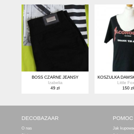
BOSS CZARNE JEANSY
KOSZULKA DAMSK
Izabelia
Little Fo
49 zł
150 zł
DECOBAZAAR
POMOC
O nas
Jak kupowa