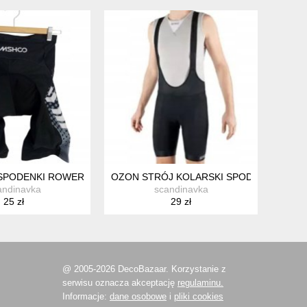
PODENKI ROWEROWE KOLARSKIE Z WKŁADKĄ M
OZON STRÓJ KOLARSKI SPODENKI UNISE
andinavka
scandinavka
25 zł
29 zł
@ 2005-2026 DecoBazaar. Korzystanie z
serwisu oznacza akceptację
regulaminu.
Informacje:
dane osobowe
i
pliki cookies