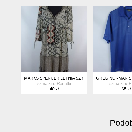
MARKS SPENCER LETNIA SZYFONOWA SUKIENKA FALB
GREG NORMAN SP
szmatki-u-Renatki
szmatki-u-R
40 zł
35 zł
Podob