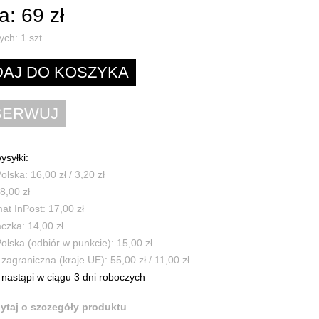
: 69 zł
ych:
1
szt.
ysyłki:
olska: 16,00 zł / 3,20 zł
8,00 zł
t InPost: 17,00 zł
czka: 14,00 zł
olska (odbiór w punkcie): 15,00 zł
zagraniczna (kraje UE): 55,00 zł / 11,00 zł
nastąpi w ciągu 3 dni roboczych
ytaj o szczegóły produktu