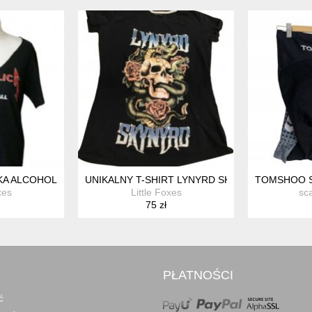
A ALCOHOLICA UNIKAT T-SHIRT
UNIKALNY T-SHIRT LYNYRD SKYNYRD CZASZKA
TOMSHOO S
xes
Little Foxes
sc
75 zł
PŁATNOŚCI
ć