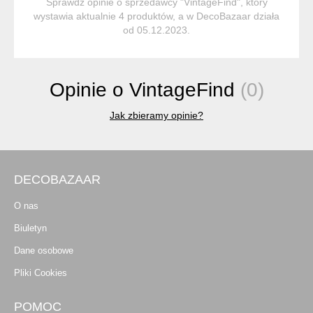
Sprawdź opinie o sprzedawcy "VintageFind", który
wystawia aktualnie 4 produktów, a w DecoBazaar działa
od 05.12.2023.
Opinie o VintageFind
(0)
Jak zbieramy opinie?
DECOBAZAAR
O nas
Biuletyn
Dane osobowe
Pliki Cookies
POMOC