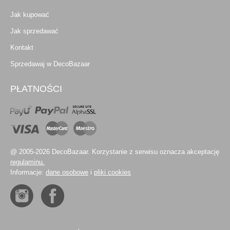
Jak kupować
Jak sprzedawać
Kontakt
Sprzedawaj w DecoBazaar
PŁATNOŚCI
@ 2005-2026 DecoBazaar. Korzystanie z serwisu oznacza akceptację
regulaminu.
Informacje:
dane osobowe
i
pliki cookies