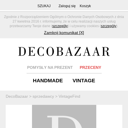
SZUKAJ
Zaloguj się
Koszyk
Zgodnie z Rozporządzeniem Ogólnym o Ochronie Danych Osobowych z dnia
27 kwietnia 2016 r. informujemy, że w celu realizacji naszych usług
przetwarzamy Twoje dane (
szczegóły
) i używamy cookies (
szczegóły
).
Zamknij komunikat [X]
POMYSŁY NA PREZENT
PRZECENY
HANDMADE
VINTAGE
DecoBazaar
>
sprzedawcy
>
VintageFind