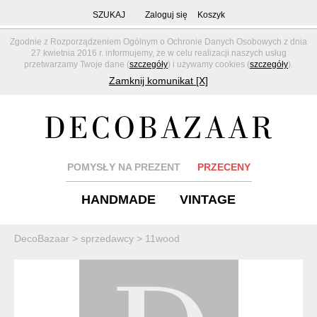
SZUKAJ
Zaloguj się
Koszyk
Zgodnie z Rozporządzeniem Ogólnym o Ochronie Danych Osobowych z dnia
27 kwietnia 2016 r. informujemy, że w celu realizacji naszych usług
przetwarzamy Twoje dane (
szczegóły
) i używamy cookies (
szczegóły
).
Zamknij komunikat [X]
POMYSŁY NA PREZENT
PRZECENY
HANDMADE
VINTAGE
DecoBazaar
>
sprzedawcy
>
11wood