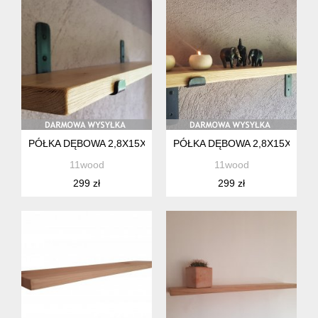
PÓŁKA DĘBOWA 2,8X15X90CM HANDMADE ŻELAZNE WSPOR
PÓŁKA DĘBOWA 2,8X15X90C
11wood
11wood
299 zł
299 zł