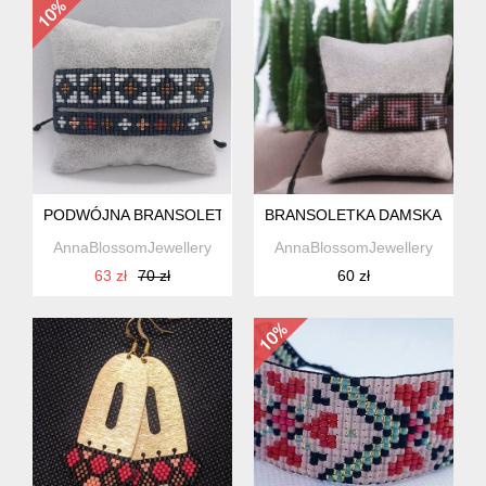
PODWÓJNA BRANSOLETKA DAMSKA Z KORALIKÓW W STYL
BRANSOLETKA DAMSKA Z KO
AnnaBlossomJewellery
AnnaBlossomJewellery
63 zł
70 zł
60 zł