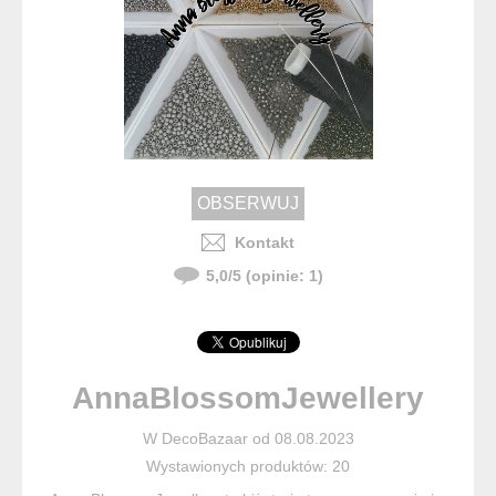
Kontakt
5,0
/
5
(opinie:
1
)
AnnaBlossomJewellery
W DecoBazaar od 08.08.2023
Wystawionych produktów: 20