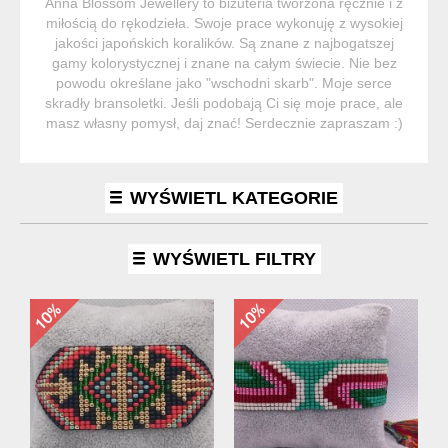
Anna Blossom Jewellery to biżuteria tworzona ręcznie i z
miłością do rękodzieła. Swoje prace wykonuję z wysokiej
jakości japońskich koralików. Są znane z najbogatszej
gamy kolorystycznej i znane na całym świecie. Nie bez
powodu określane jako "wschodni skarb". Moje serce
skradły bransoletki. Jeśli podobają Ci się moje prace, ale
masz własny pomysł, daj znać! Serdecznie zapraszam :)
WYŚWIETL KATEGORIE
WYŚWIETL FILTRY