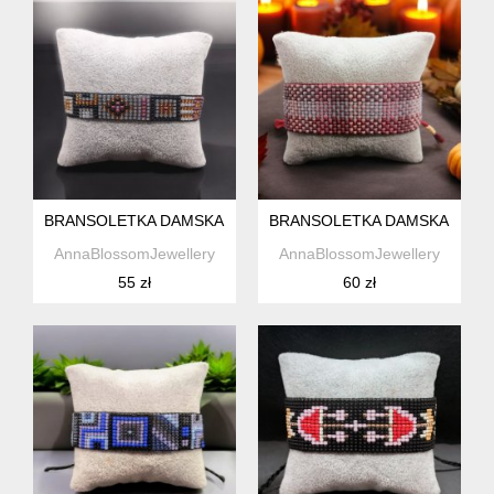
BRANSOLETKA DAMSKA Z KORALIKÓW W STYLU BOHO
BRANSOLETKA DAMSKA Z KO
AnnaBlossomJewellery
AnnaBlossomJewellery
55 zł
60 zł