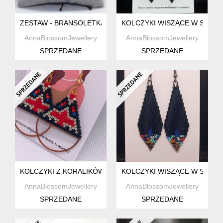
ZESTAW - BRANSOLETKA DAMSKA Z KORALIKÓW W STYLU
KOLCZYKI WISZĄCE W STYL
AnnaBlossomJewellery
AnnaBlossomJewellery
SPRZEDANE
SPRZEDANE
KOLCZYKI Z KORALIKÓW W STYLU BOHO
KOLCZYKI WISZĄCE W STYL
AnnaBlossomJewellery
AnnaBlossomJewellery
SPRZEDANE
SPRZEDANE