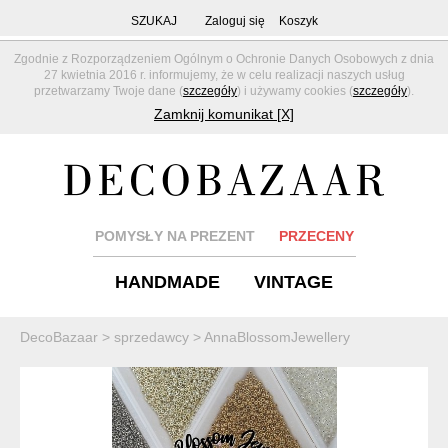
SZUKAJ
Zaloguj się
Koszyk
Zgodnie z Rozporządzeniem Ogólnym o Ochronie Danych Osobowych z dnia
27 kwietnia 2016 r. informujemy, że w celu realizacji naszych usług
przetwarzamy Twoje dane (
szczegóły
) i używamy cookies (
szczegóły
).
Zamknij komunikat [X]
POMYSŁY NA PREZENT
PRZECENY
HANDMADE
VINTAGE
DecoBazaar
>
sprzedawcy
>
AnnaBlossomJewellery