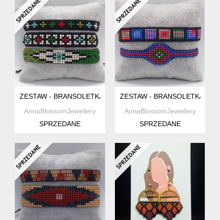
ZESTAW - BRANSOLETKA DAMSKA Z KORALIKÓW W STYLU
ZESTAW - BRANSOLETKA DA
AnnaBlossomJewellery
AnnaBlossomJewellery
SPRZEDANE
SPRZEDANE