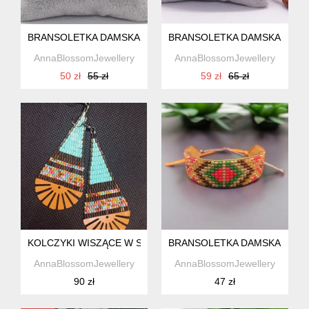
BRANSOLETKA DAMSKA Z KORALIKÓW W STYLU BOHO
BRANSOLETKA DAMSKA Z KO
AnnaBlossomJewellery
AnnaBlossomJewellery
50 zł
55 zł
59 zł
65 zł
KOLCZYKI WISZĄCE W STYLU BOHO
BRANSOLETKA DAMSKA Z KO
AnnaBlossomJewellery
AnnaBlossomJewellery
90 zł
47 zł