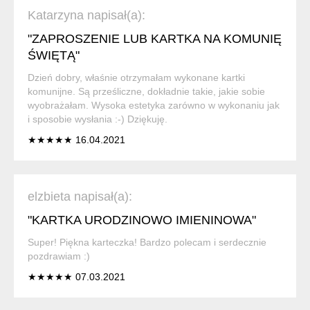
Katarzyna napisał(a):
"ZAPROSZENIE LUB KARTKA NA KOMUNIĘ
ŚWIĘTĄ"
Dzień dobry, właśnie otrzymałam wykonane kartki
komunijne. Są prześliczne, dokładnie takie, jakie sobie
wyobrażałam. Wysoka estetyka zarówno w wykonaniu jak
i sposobie wysłania :-) Dziękuję.
★★★★★ 16.04.2021
elzbieta napisał(a):
"KARTKA URODZINOWO IMIENINOWA"
Super! Piękna karteczka! Bardzo polecam i serdecznie
pozdrawiam :)
★★★★★ 07.03.2021