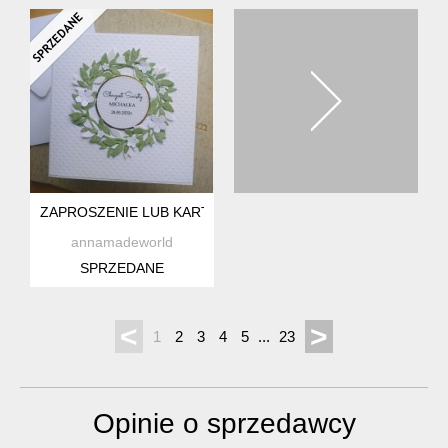
ZAPROSZENIE LUB KARTKA NA CHRZEST
annamadeworld
SPRZEDANE
<
>
1
2
3
4
5
...
23
Opinie o sprzedawcy