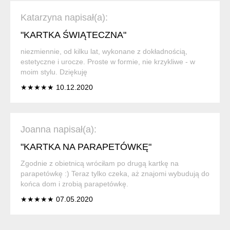
Katarzyna napisał(a):
"KARTKA ŚWIĄTECZNA"
niezmiennie, od kilku lat, wykonane z dokładnością,
estetyczne i urocze. Proste w formie, nie krzykliwe - w
moim stylu. Dziękuję
★★★★★ 10.12.2020
Joanna napisał(a):
"KARTKA NA PARAPETÓWKĘ"
Zgodnie z obietnicą wróciłam po drugą kartkę na
parapetówkę :) Teraz tylko czeka, aż znajomi wybudują do
końca dom i zrobią parapetówkę.
★★★★★ 07.05.2020