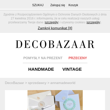
SZUKAJ
Zaloguj się
Koszyk
Zgodnie z Rozporządzeniem Ogólnym o Ochronie Danych Osobowych z dnia
27 kwietnia 2016 r. informujemy, że w celu realizacji naszych usług
przetwarzamy Twoje dane (
szczegóły
) i używamy cookies (
szczegóły
).
Zamknij komunikat [X]
POMYSŁY NA PREZENT
PRZECENY
HANDMADE
VINTAGE
DecoBazaar
>
sprzedawcy
>
annamadeworld