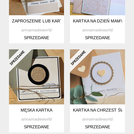
ZAPROSZENIE LUB KARTKA NA KOMUNIĘ
KARTKA NA DZIEŃ MAMY, BABC
annamadeworld
annamadeworld
SPRZEDANE
SPRZEDANE
MĘSKA KARTKA
KARTKA NA CHRZEST ŚWIĘTY
annamadeworld
annamadeworld
SPRZEDANE
SPRZEDANE