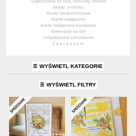
▫️Zaproszenia na ślub, komunię, chrzest
święty, urodziny
▫️Kartki okolicznościowe
▫️Kartki świąteczne
▫️Kartki świąteczne biznesowe
▫️Dekoracje na stół
▫️Indywidualne zamówienia
Z a p r a s z a m
WYŚWIETL KATEGORIE
WYŚWIETL FILTRY