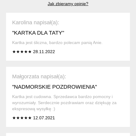
Jak zbieramy opinie?
Karolina napisał(a):
"KARTKA DLA TATY"
Kartka jest śliczna, bardzo polecam panią Anie.
★★★★★ 28.11.2022
Małgorzata napisał(a):
"NADMORSKIE POZDROWIENIA"
Kartka jest cudowna. Sprzedawca bardzo pomocny i
wyrozumiały. Serdecznie pozdrawiam oraz dziękuję za
ekspresową wysyłkę :)
★★★★★ 12.07.2021