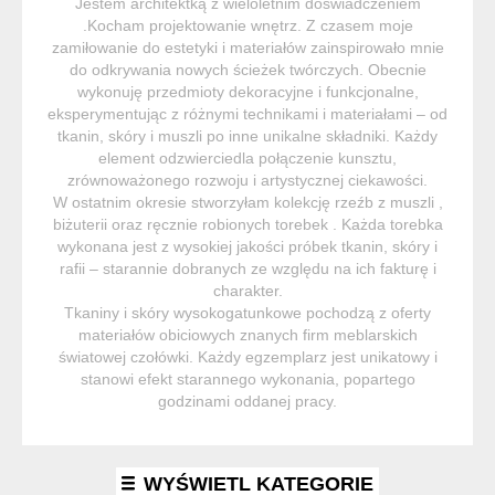
Jestem architektką z wieloletnim doświadczeniem
.Kocham projektowanie wnętrz. Z czasem moje
zamiłowanie do estetyki i materiałów zainspirowało mnie
do odkrywania nowych ścieżek twórczych. Obecnie
wykonuję przedmioty dekoracyjne i funkcjonalne,
eksperymentując z różnymi technikami i materiałami – od
tkanin, skóry i muszli po inne unikalne składniki. Każdy
element odzwierciedla połączenie kunsztu,
zrównoważonego rozwoju i artystycznej ciekawości.
W ostatnim okresie stworzyłam kolekcję rzeźb z muszli ,
biżuterii oraz ręcznie robionych torebek . Każda torebka
wykonana jest z wysokiej jakości próbek tkanin, skóry i
rafii – starannie dobranych ze względu na ich fakturę i
charakter.
Tkaniny i skóry wysokogatunkowe pochodzą z oferty
materiałów obiciowych znanych firm meblarskich
światowej czołówki. Każdy egzemplarz jest unikatowy i
stanowi efekt starannego wykonania, popartego
godzinami oddanej pracy.
WYŚWIETL KATEGORIE