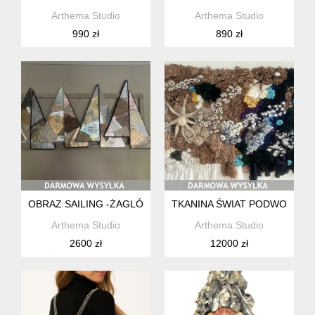
Arthema Studio
Arthema Studio
990 zł
890 zł
OBRAZ SAILING -ŻAGLÓWKI ZE SKÓR
TKANINA ŚWIAT PODWODNY "
Arthema Studio
Arthema Studio
2600 zł
12000 zł