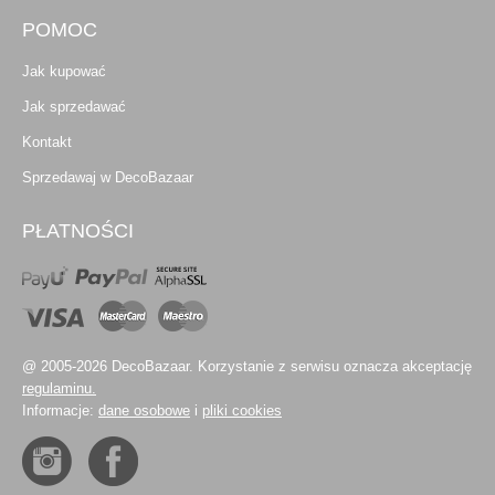
POMOC
Jak kupować
Jak sprzedawać
Kontakt
Sprzedawaj w DecoBazaar
PŁATNOŚCI
@ 2005-2026 DecoBazaar. Korzystanie z serwisu oznacza akceptację
regulaminu.
Informacje:
dane osobowe
i
pliki cookies