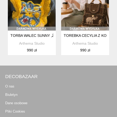
TORBA WALEC SUNNY ,ŻÓŁTA Z FRĘDZELKAMI
TOREBKA CECYLIA Z KOLEKCJ
Arthema Studio
Arthema Studio
990 zł
990 zł
DECOBAZAAR
O nas
Biuletyn
Dane osobowe
Pliki Cookies