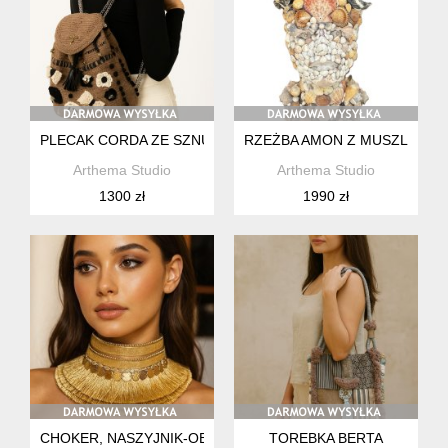
PLECAK CORDA ZE SZNURKA ZE ZŁOTYMI DETALAMI
RZEŻBA AMON Z MUSZLI ,GŁ
Arthema Studio
Arthema Studio
1300 zł
1990 zł
CHOKER, NASZYJNIK-OBROŻA ZŁOTA AURORA
TOREBKA BERTA