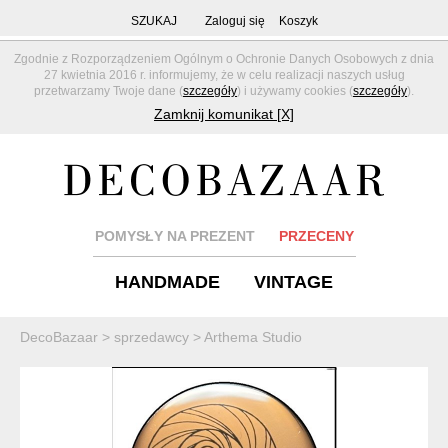
SZUKAJ
Zaloguj się
Koszyk
Zgodnie z Rozporządzeniem Ogólnym o Ochronie Danych Osobowych z dnia
27 kwietnia 2016 r. informujemy, że w celu realizacji naszych usług
przetwarzamy Twoje dane (
szczegóły
) i używamy cookies (
szczegóły
).
Zamknij komunikat [X]
POMYSŁY NA PREZENT
PRZECENY
HANDMADE
VINTAGE
DecoBazaar
>
sprzedawcy
>
Arthema Studio