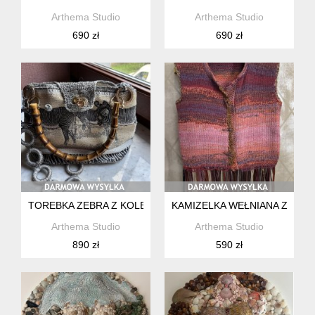
Arthema Studio
Arthema Studio
690 zł
690 zł
TOREBKA ZEBRA Z KOLEKCJI ZAMBEZI
KAMIZELKA WEŁNIANA Z FRĘD
Arthema Studio
Arthema Studio
890 zł
590 zł