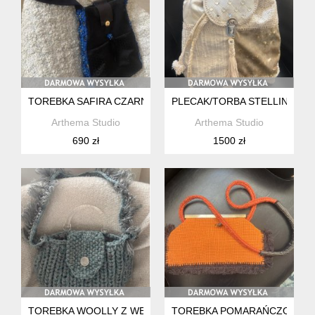
TOREBKA SAFIRA CZARNO-SZAFIROWA ,WYJŚCIOWA ,DUŻA
PLECAK/TORBA STELLINA K
Arthema Studio
Arthema Studio
690 zł
1500 zł
TOREBKA WOOLLY Z WEŁNY SWOJSKIEJ Z GRUBYM SPLOTE
TOREBKA POMARAŃCZOWA VE