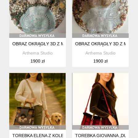
OBRAZ OKRĄGŁY 3D Z MUSZLAMI
OBRAZ OKRĄGŁY 3D Z MUSZ
Arthema Studio
Arthema Studio
1900 zł
1900 zł
TOREBKA ELENA Z KOLEKCJI ZAMBEZI
TOREBKA GIOVANNA ,DUŻA Z