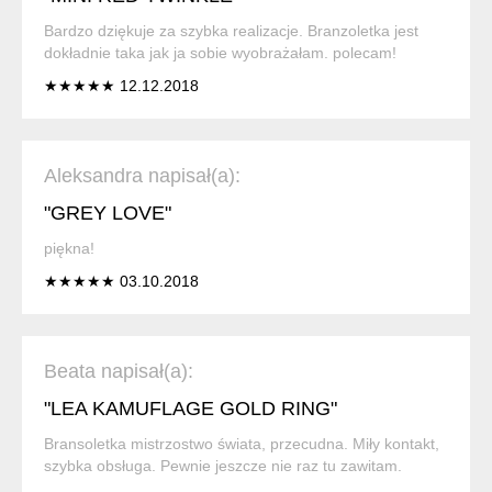
Bardzo dziękuje za szybka realizacje. Branzoletka jest
dokładnie taka jak ja sobie wyobrażałam. polecam!
★★★★★ 12.12.2018
Aleksandra napisał(a):
"GREY LOVE"
piękna!
★★★★★ 03.10.2018
Beata napisał(a):
"LEA KAMUFLAGE GOLD RING"
Bransoletka mistrzostwo świata, przecudna. Miły kontakt,
szybka obsługa. Pewnie jeszcze nie raz tu zawitam.