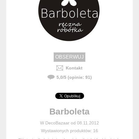
Kontakt
5,0
/
5
(opinie:
91
)
Barboleta
W DecoBazaar od 08.11.2012
Wystawionych produktów: 16