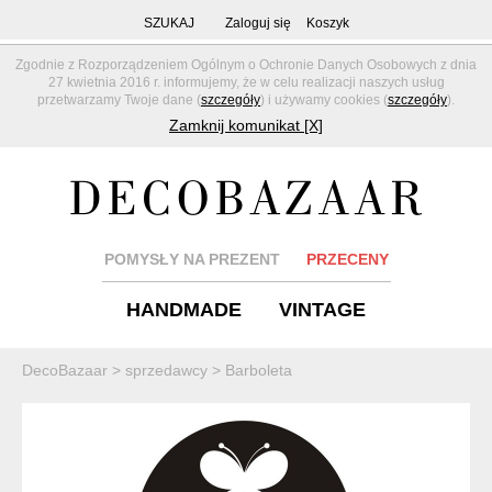
SZUKAJ
Zaloguj się
Koszyk
Zgodnie z Rozporządzeniem Ogólnym o Ochronie Danych Osobowych z dnia
27 kwietnia 2016 r. informujemy, że w celu realizacji naszych usług
przetwarzamy Twoje dane (
szczegóły
) i używamy cookies (
szczegóły
).
Zamknij komunikat [X]
POMYSŁY NA PREZENT
PRZECENY
HANDMADE
VINTAGE
DecoBazaar
>
sprzedawcy
>
Barboleta