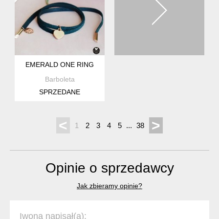
EMERALD ONE RING
Barboleta
SPRZEDANE
<
>
1
2
3
4
5
...
38
Opinie o sprzedawcy
Jak zbieramy opinie?
Iwona napisał(a):