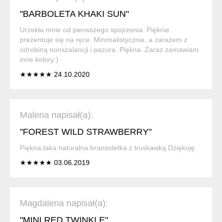
"BARBOLETA KHAKI SUN"
Urzekła mnie od pierwszego spojrzenia. Pięknie
prezentuje się na ręce. Minimalistycznie, a zarazem z
odrobiną nonszalancji i pazura. Piękna. Zaraz zamawiam
inne kolory:)
★★★★★ 24.10.2020
Malena napisał(a):
"FOREST WILD STRAWBERRY"
Piękna,taka naturalna bransoletka z truskawką.Dziękuję.
★★★★★ 03.06.2019
Magdalena napisał(a):
"MINI RED TWINKLE"