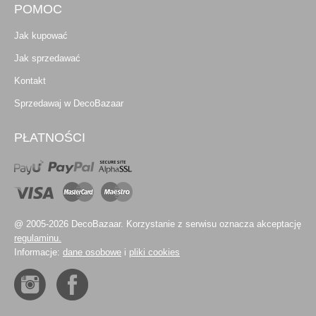
POMOC
Jak kupować
Jak sprzedawać
Kontakt
Sprzedawaj w DecoBazaar
PŁATNOŚCI
@ 2005-2026 DecoBazaar. Korzystanie z serwisu oznacza akceptację
regulaminu.
Informacje:
dane osobowe
i
pliki cookies