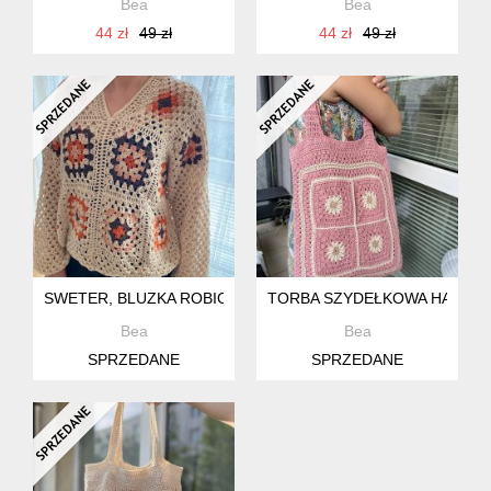
Bea
Bea
44 zł
49 zł
44 zł
49 zł
SWETER, BLUZKA ROBIONA NA SZYDEŁKU
TORBA SZYDEŁKOWA HANDMA
Bea
Bea
SPRZEDANE
SPRZEDANE