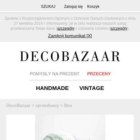
SZUKAJ
Zaloguj się
Koszyk
Zgodnie z Rozporządzeniem Ogólnym o Ochronie Danych Osobowych z dnia
27 kwietnia 2016 r. informujemy, że w celu realizacji naszych usług
przetwarzamy Twoje dane (
szczegóły
) i używamy cookies (
szczegóły
).
Zamknij komunikat [X]
POMYSŁY NA PREZENT
PRZECENY
HANDMADE
VINTAGE
DecoBazaar
>
sprzedawcy
>
Bea