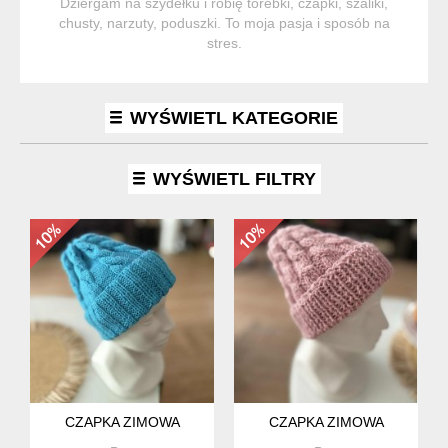
Dziergam na szydełku i robię torebki, czapki, szaliki,
chusty, narzuty, poduszki. To moja pasja i sposób na
stres.
WYŚWIETL KATEGORIE
WYŚWIETL FILTRY
CZAPKA ZIMOWA
CZAPKA ZIMOWA