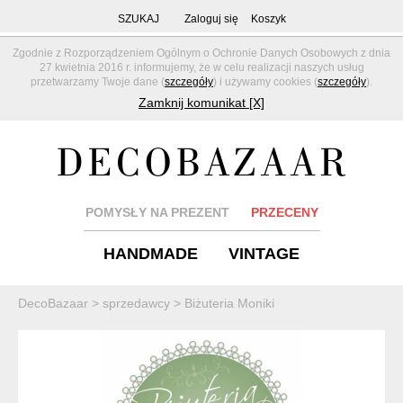
SZUKAJ
Zaloguj się
Koszyk
Zgodnie z Rozporządzeniem Ogólnym o Ochronie Danych Osobowych z dnia
27 kwietnia 2016 r. informujemy, że w celu realizacji naszych usług
przetwarzamy Twoje dane (
szczegóły
) i używamy cookies (
szczegóły
).
Zamknij komunikat [X]
POMYSŁY NA PREZENT
PRZECENY
HANDMADE
VINTAGE
DecoBazaar
>
sprzedawcy
>
Biżuteria Moniki