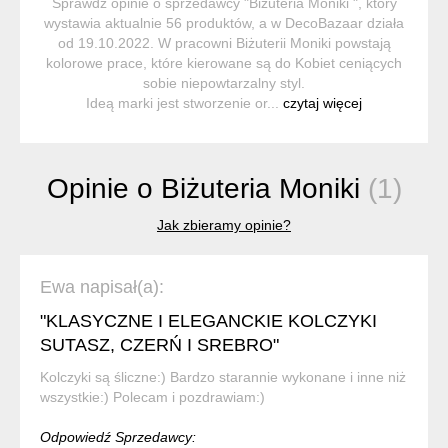
Sprawdź opinie o sprzedawcy "Biżuteria Moniki ", który
wystawia aktualnie 56 produktów, a w DecoBazaar działa
od 19.10.2022. W pracowni Biżuterii Moniki powstają
kolorowe prace, które kierowane są do Kobiet ceniących
sobie niepowtarzalny styl.
Ideą marki jest stworzenie or...
czytaj więcej
Opinie o Biżuteria Moniki
(1)
Jak zbieramy opinie?
Ewa napisał(a):
"KLASYCZNE I ELEGANCKIE KOLCZYKI
SUTASZ, CZERŃ I SREBRO"
Kolczyki są śliczne:) Bardzo starannie wykonane i inne niż
wszystkie:) Polecam i pozdrawiam:)
Odpowiedź Sprzedawcy: