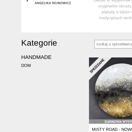
oryginalne obrazy
plakaty a także
tradycyjnych tec
Kategorie
HANDMADE
DOM
MISTY ROAD - NOW