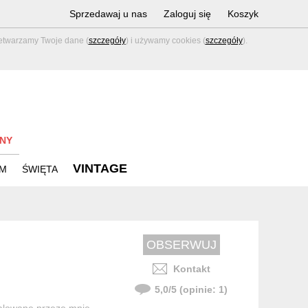
Sprzedawaj u nas
Zaloguj się
Koszyk
zetwarzamy Twoje dane (
szczegóły
) i używamy cookies (
szczegóły
).
NY
VINTAGE
M
ŚWIĘTA
Kontakt
5,0
/
5
(opinie:
1
)
malowane przeze mnie