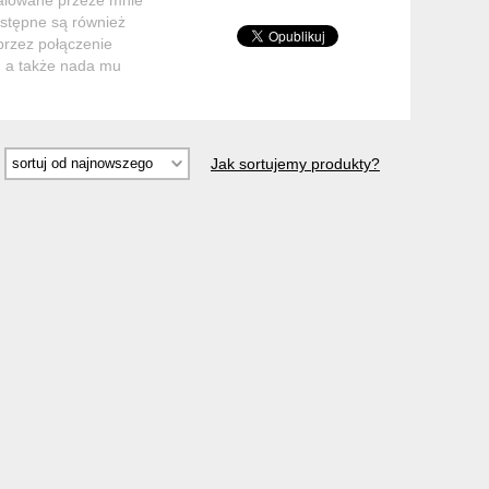
ostępne są również
przez połączenie
, a także nada mu
Jak sortujemy produkty?
 CM