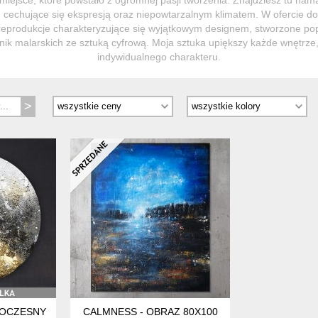
, cechujące się ekspresją oraz niepowtarzalnym klimatem. W ofercie d
 reprodukcje charakteryzujące się wyjątkowym designem, stworzone po
hnik malarskich ze sztuką cyfrową. Moja sztuka upiększy każde wnętrze
indywidualnego charakteru.
OCZESNY OBRAZ W KOLE ABSTRAKCYJNY ZŁOTO ŚREDNICA 100
CALMNESS - OBRAZ 80X100