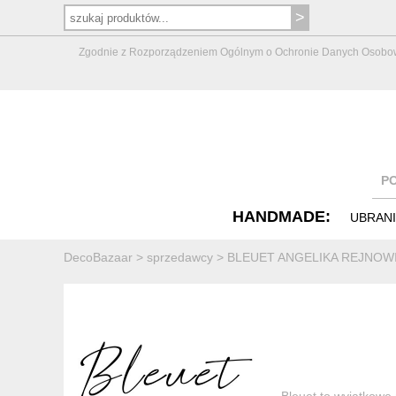
Zgodnie z Rozporządzeniem Ogólnym o Ochronie Danych Osobowych 
P
HANDMADE:
UBRAN
DecoBazaar
>
sprzedawcy
>
BLEUET ANGELIKA REJNOW
Bleuet to wyjątkowe