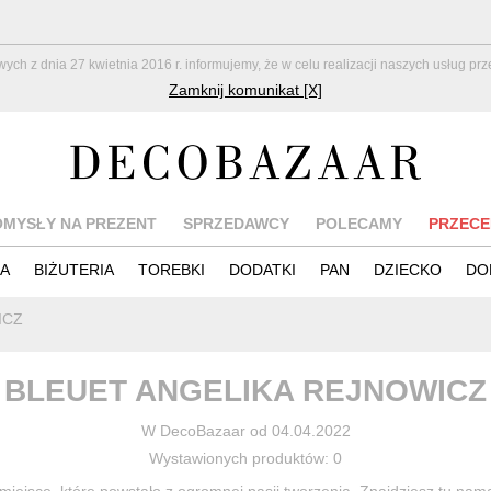
z dnia 27 kwietnia 2016 r. informujemy, że w celu realizacji naszych usług pr
Zamknij komunikat [X]
OMYSŁY NA PREZENT
SPRZEDAWCY
POLECAMY
PRZECE
IA
BIŻUTERIA
TOREBKI
DODATKI
PAN
DZIECKO
DO
ICZ
BLEUET ANGELIKA REJNOWICZ
W DecoBazaar od 04.04.2022
Wystawionych produktów: 0
 miejsce, które powstało z ogromnej pasji tworzenia. Znajdziesz tu na