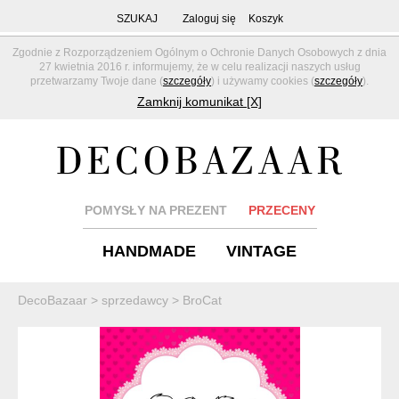
SZUKAJ
Zaloguj się
Koszyk
Zgodnie z Rozporządzeniem Ogólnym o Ochronie Danych Osobowych z dnia
27 kwietnia 2016 r. informujemy, że w celu realizacji naszych usług
przetwarzamy Twoje dane (
szczegóły
) i używamy cookies (
szczegóły
).
Zamknij komunikat [X]
POMYSŁY NA PREZENT
PRZECENY
HANDMADE
VINTAGE
DecoBazaar
>
sprzedawcy
>
BroCat