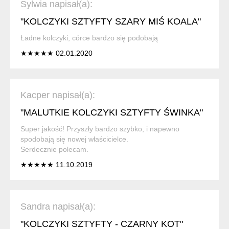
Sylwia napisał(a):
"KOLCZYKI SZTYFTY SZARY MIŚ KOALA"
Ładne kolczyki, córce bardzo się podobają
★★★★★ 02.01.2020
Kacper napisał(a):
"MALUTKIE KOLCZYKI SZTYFTY ŚWINKA"
Super jakość! Przyszły bardzo szybko, i napewno
spodobają się nowej właścicielce.
Serdecznie polecam.
★★★★★ 11.10.2019
Sandra napisał(a):
"KOLCZYKI SZTYFTY - CZARNY KOT"