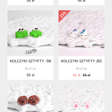
55 zł
45 zł
KOLCZYKI SZTYFTY -ŚMIESZNA ŻABA
KOLCZYKI SZTYFTY JEDNOR
BroCat
BroCat
55 zł
41 zł
55 zł