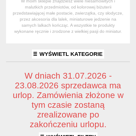
W moim sklepie znajdziesz wiele niesamowitych i
malutkich przedmiotów, od kolorowej biżuterii
przedstawiającej małe postacie, zwierzątka, czy słodycze,
przez akcesoria dla lalek, miniaturowe jedzenie na
samych lalkach kończąc. A wszystkie te produkty
wykonane ręcznie i zrodzone z wielkiej pasji do miniatur.
WYŚWIETL KATEGORIE
W dniach 31.07.2026 -
23.08.2026 sprzedawca ma
urlop. Zamówienia złożone w
tym czasie zostaną
zrealizowane po
zakończeniu urlopu.