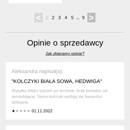
<
>
1
2
3
4
5
...
9
Opinie o sprzedawcy
Jak zbieramy opinie?
Aleksandra napisał(a):
"KOLCZYKI BIAŁA SOWA, HEDWIGA"
Wysyłka blisko tydzień po terminie, brak kontaktu od
sprzedającej. Same kolczyki wydają się baaardzo
delikatne.
★
★★★★
01.11.2022