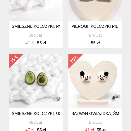
ŚMIESZNE KOLCZYKI, PAPRYCZKI CHILI, PEPPERONI
PIEROGI, KOLCZYKI PIEROŻKI
BroCat
BroCat
41 zł
55 zł
55 zł
ŚMIESZNE KOLCZYKI, UŚMIECHNIĘTE AWOKADO
BAŁWAN GWIAZDKA, ŚMIESZ
BroCat
BroCat
47 zł
55 zł
41 zł
55 zł