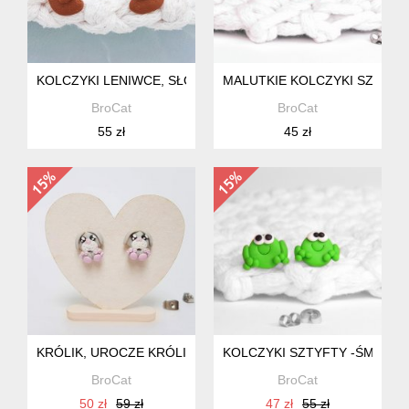
KOLCZYKI LENIWCE, SŁODKI LENIWIEC
MALUTKIE KOLCZYKI SZTYFT
BroCat
BroCat
55 zł
45 zł
KRÓLIK, UROCZE KRÓLICZKI KOLCZYKI
KOLCZYKI SZTYFTY -ŚMIESZ
BroCat
BroCat
50 zł
59 zł
47 zł
55 zł