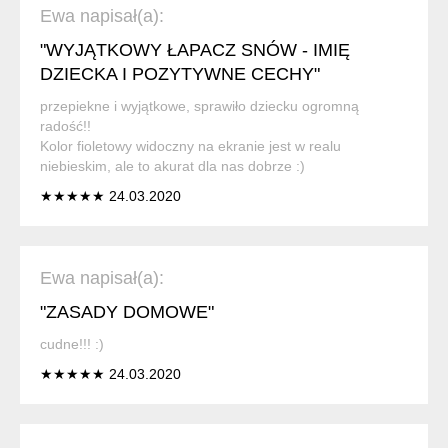
Ewa napisał(a):
"WYJĄTKOWY ŁAPACZ SNÓW - IMIĘ
DZIECKA I POZYTYWNE CECHY"
przepiekne i wyjątkowe, sprawiło dziecku ogromną
radość!!
Kolor fioletowy widoczny na ekranie jest w realu
niebieskim, ale to akurat dla nas dobrze :)
★★★★★ 24.03.2020
Ewa napisał(a):
"ZASADY DOMOWE"
cudne!!! :)
★★★★★ 24.03.2020