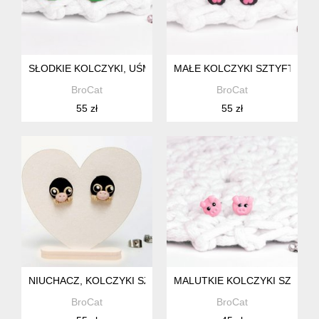
SŁODKIE KOLCZYKI, UŚMIECHNIĘTY ARBUZ, KAWAII
MAŁE KOLCZYKI SZTYFTY ZW
BroCat
BroCat
55 zł
55 zł
NIUCHACZ, KOLCZYKI SZTYFTY ANTYALERGICZNE
MALUTKIE KOLCZYKI SZTYFT
BroCat
BroCat