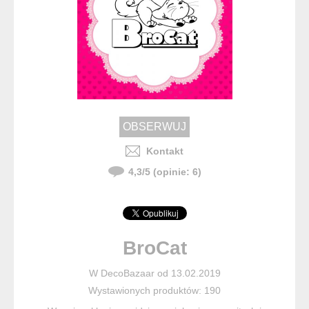
Kontakt
4,3
/
5
(opinie:
6
)
BroCat
W DecoBazaar od 13.02.2019
Wystawionych produktów: 190