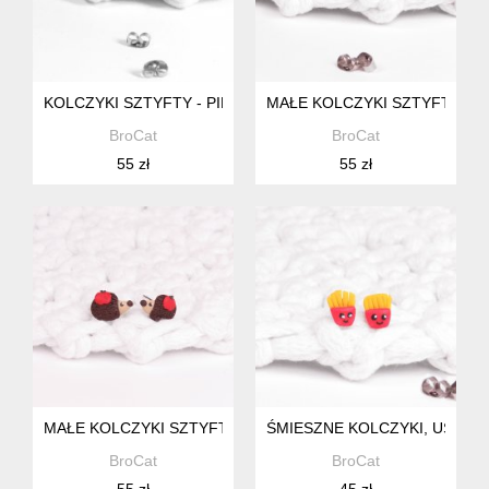
KOLCZYKI SZTYFTY - PIESKI
MAŁE KOLCZYKI SZTYFTY ZWI
BroCat
BroCat
55 zł
55 zł
MAŁE KOLCZYKI SZTYFTY JEŻYK Z JABŁUSZKIEM
ŚMIESZNE KOLCZYKI, UŚMIE
BroCat
BroCat
55 zł
45 zł