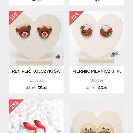
RENIFER, KOLCZYKI ŚWIĄTECZNE NA MIKOŁAJA
PIERNIK, PIERNICZKI, KOLCZ
BroCat
BroCat
41 zł
55 zł
41 zł
55 zł