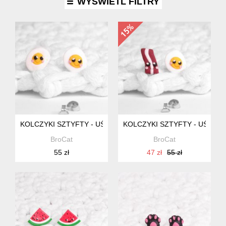
WYŚWIETL FILTRY
KOLCZYKI SZTYFTY - UŚMIECHNIĘTE JAJKO SADZONE, KAW
KOLCZYKI SZTYFTY - UŚMIEC
BroCat
BroCat
55 zł
47 zł
55 zł