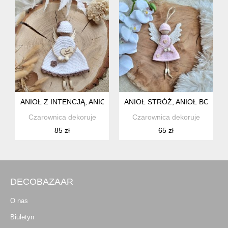
ANIOŁ Z INTENCJĄ, ANIOŁ BOHO, ANIOŁ NA PREZENT, POD
ANIOŁ STRÓŻ, ANIOŁ BOHO, 
Czarownica dekoruje
Czarownica dekoruje
85 zł
65 zł
DECOBAZAAR
O nas
Biuletyn