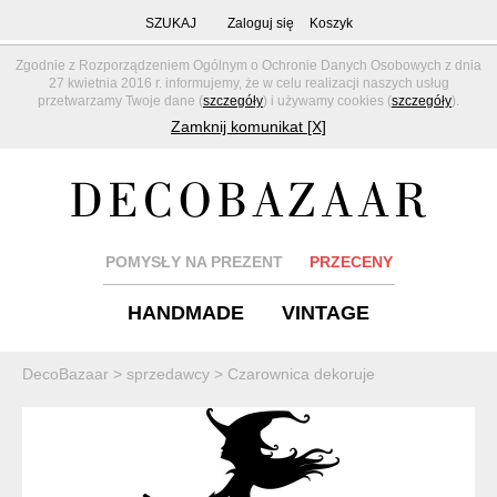
SZUKAJ
Zaloguj się
Koszyk
Zgodnie z Rozporządzeniem Ogólnym o Ochronie Danych Osobowych z dnia
27 kwietnia 2016 r. informujemy, że w celu realizacji naszych usług
przetwarzamy Twoje dane (
szczegóły
) i używamy cookies (
szczegóły
).
Zamknij komunikat [X]
POMYSŁY NA PREZENT
PRZECENY
HANDMADE
VINTAGE
DecoBazaar
>
sprzedawcy
>
Czarownica dekoruje