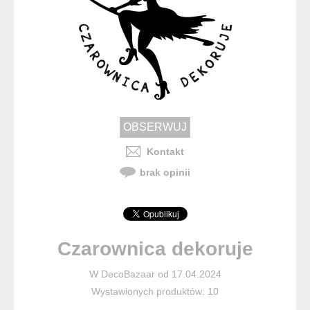
Kontakt
brak opinii
Czarownica dekoruje
W DecoBazaar od 17.04.2024
Wystawionych produktów: 10