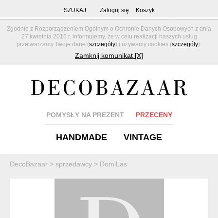
SZUKAJ
Zaloguj się
Koszyk
Zgodnie z Rozporządzeniem Ogólnym o Ochronie Danych Osobowych z dnia
27 kwietnia 2016 r. informujemy, że w celu realizacji naszych usług
przetwarzamy Twoje dane (
szczegóły
) i używamy cookies (
szczegóły
).
Zamknij komunikat [X]
POMYSŁY NA PREZENT
PRZECENY
HANDMADE
VINTAGE
DecoBazaar
>
sprzedawcy
>
DomiLas