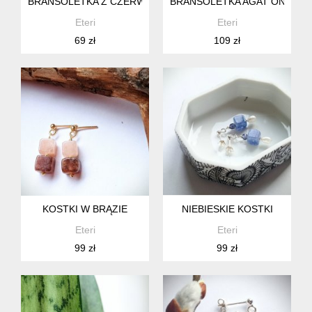
BRANSOLETKA Z CZERWONYM KORALEM
BRANSOLETKA AGAT ONYKS
Eteri
Eteri
69 zł
109 zł
KOSTKI W BRĄZIE
NIEBIESKIE KOSTKI
Eteri
Eteri
99 zł
99 zł