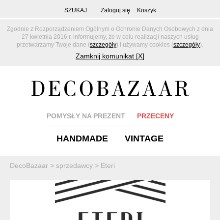
SZUKAJ
Zaloguj się
Koszyk
Zgodnie z Rozporządzeniem Ogólnym o Ochronie Danych Osobowych z dnia
27 kwietnia 2016 r. informujemy, że w celu realizacji naszych usług
przetwarzamy Twoje dane (
szczegóły
) i używamy cookies (
szczegóły
).
Zamknij komunikat [X]
POMYSŁY NA PREZENT
PRZECENY
HANDMADE
VINTAGE
DecoBazaar
>
sprzedawcy
>
Eteri