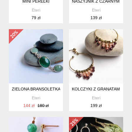
MINI PEREŁKI
NASZYJNIK Z CZARNYM ONY
Eteri
Eteri
79 zł
139 zł
ZIELONA BRANSOLETKA Z WIELOMA KAMIENIAMI
KOLCZYKI Z GRANATAMI I OP
Eteri
Eteri
144 zł
180 zł
199 zł