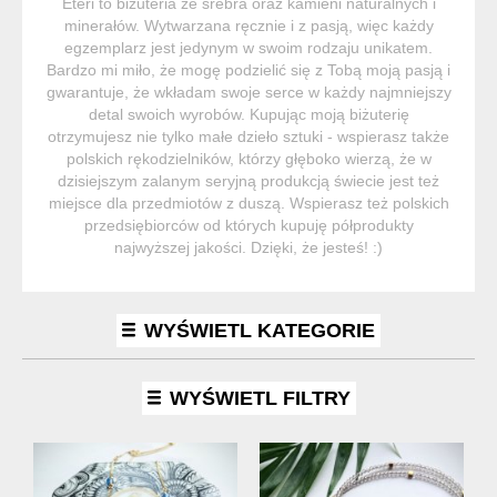
Eteri to biżuteria ze srebra oraz kamieni naturalnych i
minerałów. Wytwarzana ręcznie i z pasją, więc każdy
egzemplarz jest jedynym w swoim rodzaju unikatem.
Bardzo mi miło, że mogę podzielić się z Tobą moją pasją i
gwarantuje, że wkładam swoje serce w każdy najmniejszy
detal swoich wyrobów. Kupując moją biżuterię
otrzymujesz nie tylko małe dzieło sztuki - wspierasz także
polskich rękodzielników, którzy głęboko wierzą, że w
dzisiejszym zalanym seryjną produkcją świecie jest też
miejsce dla przedmiotów z duszą. Wspierasz też polskich
przedsiębiorców od których kupuję półprodukty
najwyższej jakości. Dzięki, że jesteś! :)
WYŚWIETL KATEGORIE
WYŚWIETL FILTRY