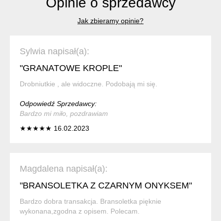
Opinie o sprzedawcy
Jak zbieramy opinie?
Sylwia napisał(a):
"GRANATOWE KROPLE"
Drobniutkie , ale widoczne. Podobają mi się.
Odpowiedź Sprzedawcy:
Bardzo mi miło, pozdrawiam
★★★★★ 16.02.2023
Magdalena napisał(a):
"BRANSOLETKA Z CZARNYM ONYKSEM"
Bardzo dobra transakcja. Bransoletka pięknie
wykonana,zgodna z opisem. Polecam.