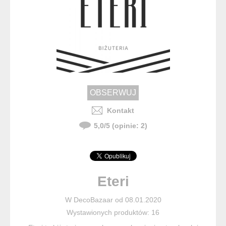
Kontakt
5,0
/
5
(opinie:
2
)
Eteri
W DecoBazaar od 08.01.2020
Wystawionych produktów: 16