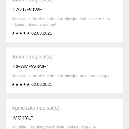
"LAZUROWE"
Kolczyki są bardzo ładne i atrakcyjne,ładniejsze niż na
zdjęciu,polecam zakupy!
★★★★★ 02.03.2021
Joanna napisał(a):
"CHAMPAGNE"
Kolczyki są bardzo ładne i atrakcyjne,polecam zakupy!
★★★★★ 02.03.2021
Agnieszka napisał(a):
"MOTYL"
leciutkie.. jak skrzydła motyla, piękne, dziękuję