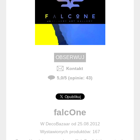
Kontakt
5,0
/
5
(opinie:
43
)
falcOne
W DecoBazaar od 25.08.2012
Wystawionych produktów: 167