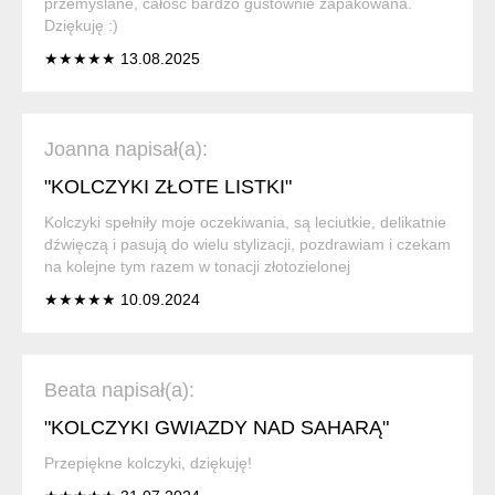
przemyślane, całość bardzo gustownie zapakowana.
Dziękuję :)
★★★★★ 13.08.2025
Joanna napisał(a):
"KOLCZYKI ZŁOTE LISTKI"
Kolczyki spełniły moje oczekiwania, są leciutkie, delikatnie
dźwięczą i pasują do wielu stylizacji, pozdrawiam i czekam
na kolejne tym razem w tonacji złotozielonej
★★★★★ 10.09.2024
Beata napisał(a):
"KOLCZYKI GWIAZDY NAD SAHARĄ"
Przepiękne kolczyki, dziękuję!