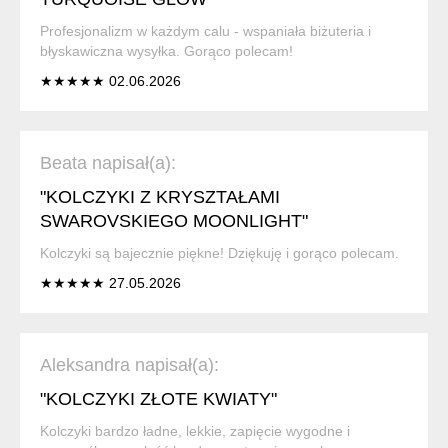
Profesjonalizm w każdym calu - wspaniała biżuteria i
błyskawiczna wysyłka. Gorąco polecam!
★★★★★ 02.06.2026
Beata napisał(a):
"KOLCZYKI Z KRYSZTAŁAMI
SWAROVSKIEGO MOONLIGHT"
Kolczyki są bajecznie piękne! Dziękuję i gorąco polecam.
★★★★★ 27.05.2026
Aleksandra napisał(a):
"KOLCZYKI ZŁOTE KWIATY"
Kolczyki bardzo ładne, lekkie, zapięcie wygodne i