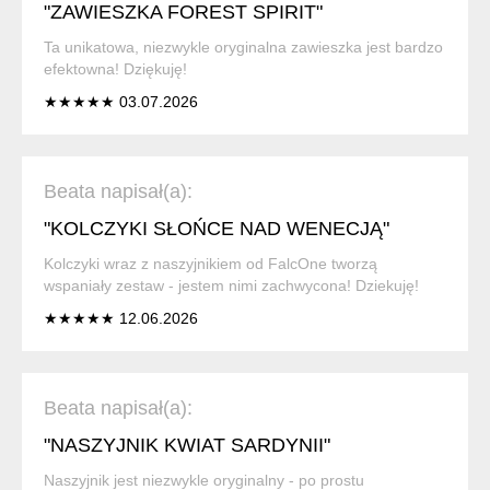
"ZAWIESZKA FOREST SPIRIT"
Ta unikatowa, niezwykle oryginalna zawieszka jest bardzo
efektowna! Dziękuję!
★★★★★ 03.07.2026
Beata napisał(a):
"KOLCZYKI SŁOŃCE NAD WENECJĄ"
Kolczyki wraz z naszyjnikiem od FalcOne tworzą
wspaniały zestaw - jestem nimi zachwycona! Dziekuję!
★★★★★ 12.06.2026
Beata napisał(a):
"NASZYJNIK KWIAT SARDYNII"
Naszyjnik jest niezwykle oryginalny - po prostu