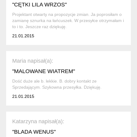
"CĘTKI LILA WRZOS"
Projektant otwarty na propozycje zmian. Ja poprosiłam o
zamianę sznurka na łańcuszek. W przesyłce otrzymałam i
to i to. Jeszcze raz dziękuję.
21.01.2015
Maria napisał(a):
"MALOWANE WIATREM"
Dość duże ale b. lekkie. B. dobry kontakt ze
Sprzedającym. Szykowna przesyłka. Dziękuję.
21.01.2015
Katarzyna napisał(a):
"BLADA WENUS"