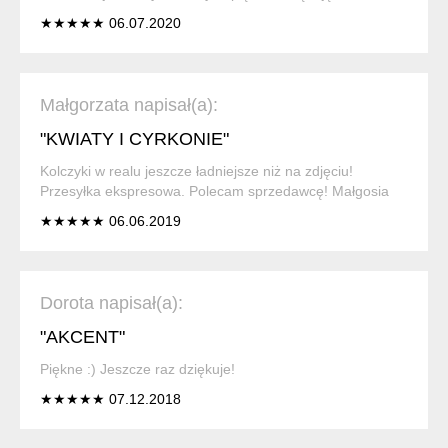
★★★★★ 06.07.2020
Małgorzata napisał(a):
"KWIATY I CYRKONIE"
Kolczyki w realu jeszcze ładniejsze niż na zdjęciu!
Przesyłka ekspresowa. Polecam sprzedawcę! Małgosia
★★★★★ 06.06.2019
Dorota napisał(a):
"AKCENT"
Piękne :) Jeszcze raz dziękuje!
★★★★★ 07.12.2018