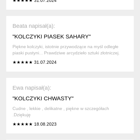
★★★★★ 31.07.2024
Beata napisał(a):
"KOLCZYKI PIASEK SAHARY"
Piękne kolczyki, istotnie przywodzące na myśl odległe
piaski pustyni... Prawdziwe arcydzieło sztuki złotniczej.
★★★★★ 31.07.2024
Ewa napisał(a):
"KOLCZYKI CHWASTY"
Cudne , lekkie , delikatne , piękne w szczegółach
.Dziękuję
★★★★★ 18.08.2023