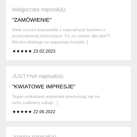
Malgorzata napisał(a):
"ZAMÓWIENIE"
Dwie urocze bransoletki z naturalnych kamieni o
przecudownej kolorystyce. Co za radosc dla oka!!!!
Bardzo dziekuje za wspanialy kontakt :)
★★★★★ 23.02.2023
JUSTYNA napisał(a):
"KWIATOWE IMPRESJE"
Super,unikatowe,wspaniale prezentują się na
uchu,cudowny zakup. ;)
★★★★★ 22.06.2022
Joanna napisał(a):