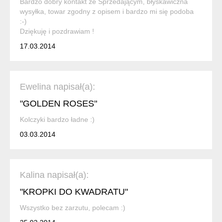
Bardzo dobry kontakt ze Sprzedającym, błyskawiczna
wysyłka, towar zgodny z opisem i bardzo mi się podoba
:-)
Dziękuję i pozdrawiam !
17.03.2014
Ewelina napisał(a):
"GOLDEN ROSES"
Kolczyki bardzo ładne :)
03.03.2014
Kalina napisał(a):
"KROPKI DO KWADRATU"
Wszystko bez zarzutu, polecam :)