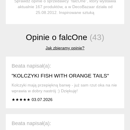
Sprawdź opinie o sprzedawcy "falcOne", który wystawia
aktualnie 167 produktów, a w DecoBazaar działa od
25.08.2012. Inspirowane sztuką
Opinie o falcOne
(43)
Jak zbieramy opinie?
Beata napisał(a):
"KOLCZYKI FISH WITH ORANGE TAILS"
Kolczyki mają przepiękną barwę - już sam rzut oka na nie
wprawia w dobry nastrój :) Dziękuję!
★★★★★ 03.07.2026
Beata napisał(a):