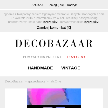
SZUKAJ
Zaloguj się
Koszyk
Zgodnie z Rozporządzeniem Ogólnym o Ochronie Danych Osobowych z dnia
27 kwietnia 2016 r. informujemy, że w celu realizacji naszych usług
przetwarzamy Twoje dane (
szczegóły
) i używamy cookies (
szczegóły
).
Zamknij komunikat [X]
POMYSŁY NA PREZENT
PRZECENY
HANDMADE
VINTAGE
DecoBazaar
>
sprzedawcy
>
falcOne