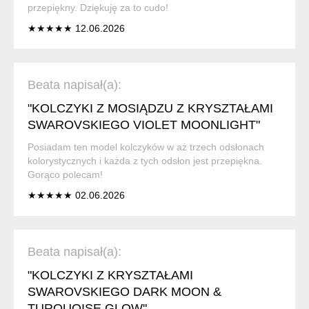
przepiękny. Dziękuję za to cudo!
★★★★★ 12.06.2026
Beata napisał(a):
"KOLCZYKI Z MOSIĄDZU Z KRYSZTAŁAMI
SWAROVSKIEGO VIOLET MOONLIGHT"
Posiadam ten model kolczyków w aż trzech odsłonach
kolorystycznych i każda z tych odsłon jest przepiękna.
Gorąco polecam!
★★★★★ 02.06.2026
Beata napisał(a):
"KOLCZYKI Z KRYSZTAŁAMI
SWAROVSKIEGO DARK MOON &
TURQUOISE GLOW"