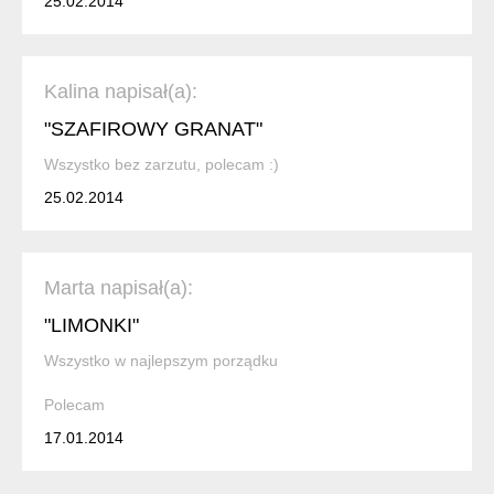
25.02.2014
Kalina napisał(a):
"SZAFIROWY GRANAT"
Wszystko bez zarzutu, polecam :)
25.02.2014
Marta napisał(a):
"LIMONKI"
Wszystko w najlepszym porządku
Polecam
17.01.2014