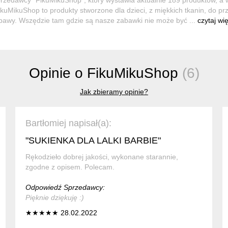
kuMikuShop to produkty stworzone dla dzieci, z miękkich tkanin, do przy
bawy. Wszędzie tam gdzie są nasze zabawki nie może być ...
czytaj wi
Opinie o FikuMikuShop
(6)
Jak zbieramy opinie?
Bartłomiej napisał(a):
"SUKIENKA DLA LALKI BARBIE"
Rękodzieło dobrej jakości, wykonane starannie,
zgodne z opisem. Polecam.
Odpowiedź Sprzedawcy:
Pięknie dziękuję :)
★★★★★ 28.02.2022