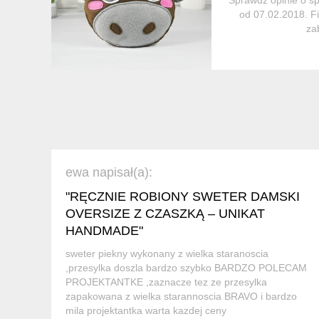
od 07.02.2018. Fi
za
ewa napisał(a):
"RĘCZNIE ROBIONY SWETER DAMSKI
OVERSIZE Z CZASZKĄ – UNIKAT
HANDMADE"
sweter piekny wykonany z wielka staranoscia
,przesylka doszla bardzo szybko BARDZO POLECAM
PROJEKTANTKE ,zaznacze tez ze przesylka
zapakowana z wielka starannoscia BRAVO i bardzo
mila projektantka warta kazdej ceny