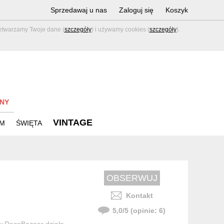
Sprzedawaj u nas
Zaloguj się
Koszyk
zetwarzamy Twoje dane (
szczegóły
) i używamy cookies (
szczegóły
).
NY
VINTAGE
M
ŚWIĘTA
Kontakt
5,0
/
5
(opinie:
6
)
 w DecoBazaar działa