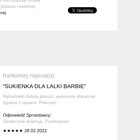
tulania i świetnej
ęcej
Bartłomiej napisał(a):
"SUKIENKA DLA LALKI BARBIE"
Rękodzieło dobrej jakości, wykonane starannie,
zgodne z opisem. Polecam.
Odpowiedź Sprzedawcy:
Serdecznie dziękuję. Pozdrawiam
★★★★★ 28.02.2022