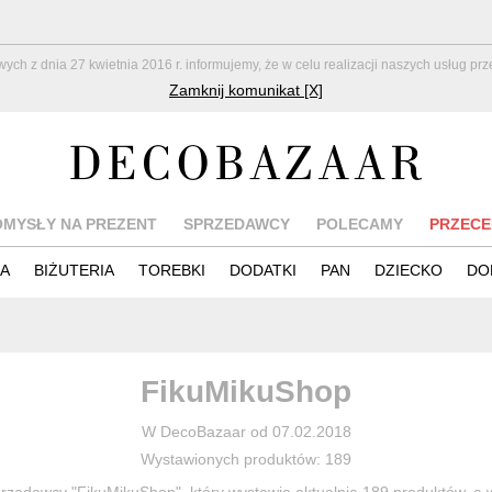
z dnia 27 kwietnia 2016 r. informujemy, że w celu realizacji naszych usług pr
Zamknij komunikat [X]
OMYSŁY NA PREZENT
SPRZEDAWCY
POLECAMY
PRZECE
IA
BIŻUTERIA
TOREBKI
DODATKI
PAN
DZIECKO
DO
FikuMikuShop
W DecoBazaar od 07.02.2018
Wystawionych produktów: 189
rzedawcy "FikuMikuShop", który wystawia aktualnie 189 produktów, a