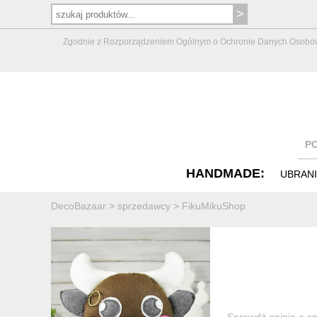
Zgodnie z Rozporządzeniem Ogólnym o Ochronie Danych Osobowych 
P
HANDMADE:
UBRAN
DecoBazaar
>
sprzedawcy
>
FikuMikuShop
Sprawdź opinie o sp