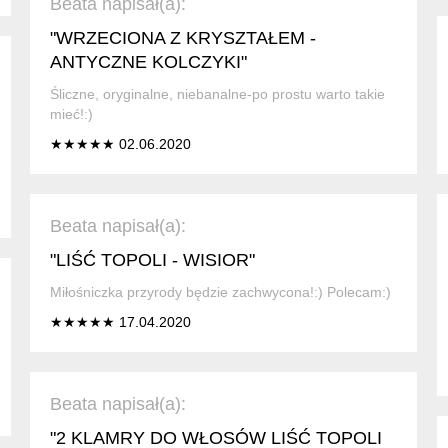
Beata napisał(a):
"WRZECIONA Z KRYSZTAŁEM -
ANTYCZNE KOLCZYKI"
Śliczne, oryginalne, niebanalne-po prostu warto takie
mieć!:)
★★★★★ 02.06.2020
Beata napisał(a):
"LIŚĆ TOPOLI - WISIOR"
Miłośniczka przyrody będzie zachwycona!:) Polecam:)
★★★★★ 17.04.2020
Beata napisał(a):
"2 KLAMRY DO WŁOSÓW LIŚĆ TOPOLI