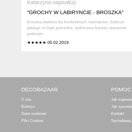
Katarzyna napisał(a):
"GROCHY W LABIRYNCIE - BROSZKA"
broszka świetna bo konkretnych rozmiarów i kolorze
jakiego mi było potrzeba, wykonana bardzo starannie
polecam
★★★★★ 05.02.2019
DECOBAZAAR
POMOC
O nas
Jak kupowa
Biuletyn
Jak sprzed
Dane osobowe
Kontakt
Pliki Cookies
Sprzedawaj