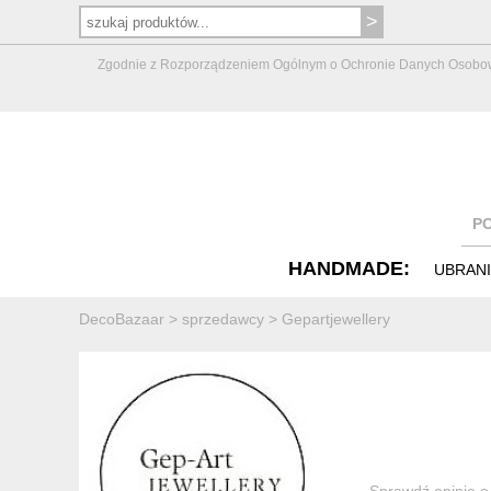
Zgodnie z Rozporządzeniem Ogólnym o Ochronie Danych Osobowych 
P
HANDMADE:
UBRAN
DecoBazaar
>
sprzedawcy
>
Gepartjewellery
Sprawdź opinie o