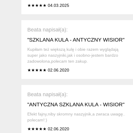
★★★★★ 04.03.2025
Beata napisał(a):
"SZKLANA KULA - ANTYCZNY WISIOR"
Kupiłam też większą kulę i obie razem wyglądają
super jako naszyjniki,jak i osobno-jestem bardzo
zadowolona,polecam ten zakup.
★★★★★ 02.06.2020
Beata napisał(a):
"ANTYCZNA SZKLANA KULA - WISIOR"
Efekt fajny,niby skromny naszyjnik,a zwraca uwagę..
polecam!:)
★★★★★ 02.06.2020