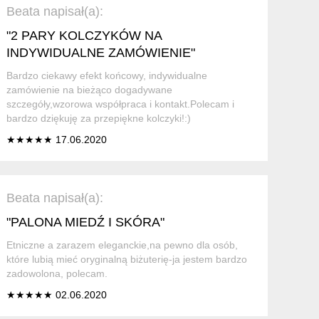
Beata napisał(a):
"2 PARY KOLCZYKÓW NA
INDYWIDUALNE ZAMÓWIENIE"
Bardzo ciekawy efekt końcowy, indywidualne
zamówienie na bieżąco dogadywane
szczegóły,wzorowa współpraca i kontakt.Polecam i
bardzo dziękuję za przepiękne kolczyki!:)
★★★★★ 17.06.2020
Beata napisał(a):
"PALONA MIEDŹ I SKÓRA"
Etniczne a zarazem eleganckie,na pewno dla osób,
które lubią mieć oryginalną biżuterię-ja jestem bardzo
zadowolona, polecam.
★★★★★ 02.06.2020