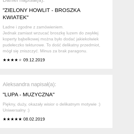
"ZIELONY HOWLIT - BROSZKA
KWIATEK"
Ładne i zgodne z zamówieniem.
Jednak zamiast wrzucać broszkę luzem do zwykłej
koperty bąbelkowej można było dodać jakiekolwiek
pudełeczko tekturowe. To dość delikatny przedmiot,
mógł się zniszczyć. Minus za brak paragonu.
★★★★
★
09.12.2019
Aleksandra napisał(a):
"LUPA - MUZYCZNA"
Piękny, duży, okazały wisior o delikatnym motywie :)
Uniwersalny :)
★★★★★ 08.02.2019