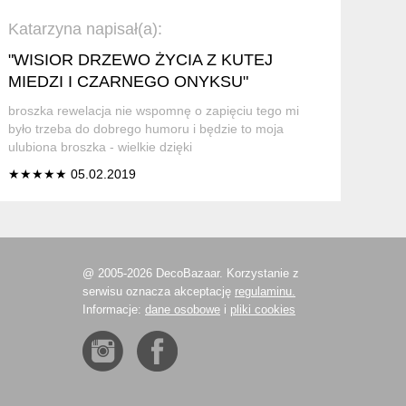
Katarzyna napisał(a):
"WISIOR DRZEWO ŻYCIA Z KUTEJ
MIEDZI I CZARNEGO ONYKSU"
broszka rewelacja nie wspomnę o zapięciu tego mi
było trzeba do dobrego humoru i będzie to moja
ulubiona broszka - wielkie dzięki
★★★★★ 05.02.2019
@ 2005-2026 DecoBazaar. Korzystanie z
serwisu oznacza akceptację
regulaminu.
Informacje:
dane osobowe
i
pliki cookies