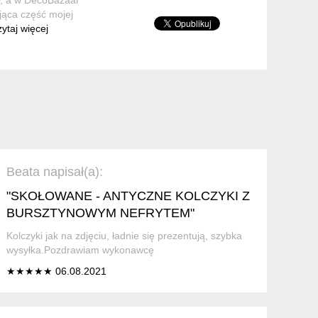
jąca część mojej
zytaj więcej
Beata napisał(a):
"SKOŁOWANE - ANTYCZNE KOLCZYKI Z
BURSZTYNOWYM NEFRYTEM"
Kolczyki jak na zdjęciu, ładnie się prezentują, szybka
wysyłka.Pozdrawiam wykonawcę
★★★★★ 06.08.2021