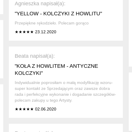
Agnieszka napisał(a):
"YELLOW - KOLCZYKI Z HOWLITU"
Przepiękne rękodzieło. Polecam gorąco
★★★★★ 23.12.2020
Beata napisał(a):
"KOŁA Z HOWLITEM - ANTYCZNE
KOLCZYKI"
Indywidualnie poprosiłam o małą modyfikację wzoru-
super kontakt ze Sprzedającym oraz zawsze dobra
rada i perfekcyjne wykonanie i dogadanie szczegółów-
polecam zakupy u tego Artysty.
★★★★★ 02.06.2020