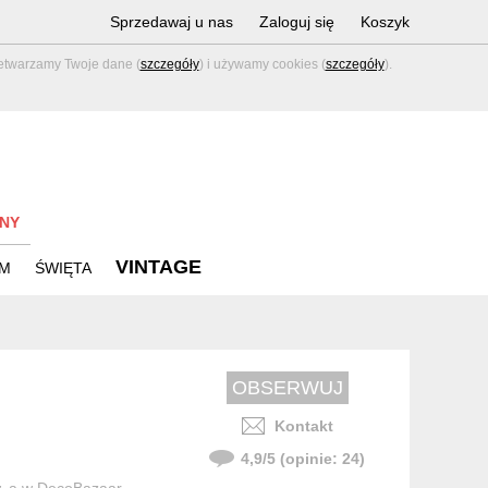
Sprzedawaj u nas
Zaloguj się
Koszyk
zetwarzamy Twoje dane (
szczegóły
) i używamy cookies (
szczegóły
).
NY
VINTAGE
M
ŚWIĘTA
Kontakt
4,9
/
5
(opinie:
24
)
w, a w DecoBazaar