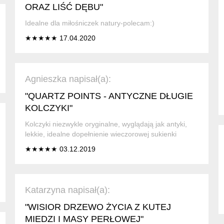
ORAZ LIŚĆ DĘBU"
Idealne dla miłośniczek natury-polecam:)
★★★★★ 17.04.2020
Agnieszka napisał(a):
"QUARTZ POINTS - ANTYCZNE DŁUGIE
KOLCZYKI"
Kolczyki niezwykle oryginalne, wyglądają jak antyki,
lekkie, idealne dopełnienie wieczorowej sukienki
★★★★★ 03.12.2019
Katarzyna napisał(a):
"WISIOR DRZEWO ŻYCIA Z KUTEJ
MIEDZI I MASY PERŁOWEJ"