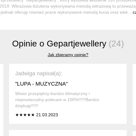
.2019. Witrażowa biżuteria wykonywana metodą witrażową to przeważa
 jednak oferuję również prace wykonywane metodą kucia oraz elek...
c
Opinie o Gepartjewellery
(24)
Jak zbieramy opinie?
Jadwiga napisał(a):
"LUPA - MUZYCZNA"
Wisior przepiękny-bardzo klimatyczny i
niepowtarzalny-polecam w 100%!!!!!!Bardzo
dziękuję!!!!!!
★★★★★ 21.03.2023