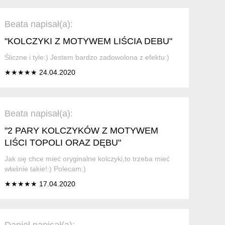
Beata napisał(a):
"KOLCZYKI Z MOTYWEM LIŚCIA DEBU"
Śliczne i tyle:) Jestem bardzo zadowolona z efektu:)
★★★★★ 24.04.2020
Beata napisał(a):
"2 PARY KOLCZYKÓW Z MOTYWEM
LIŚCI TOPOLI ORAZ DĘBU"
Jak się chce mieć oryginalne kolczyki,to trzeba mieć
właśnie takie!:) Polecam:)
★★★★★ 17.04.2020
Daniel napisał(a):