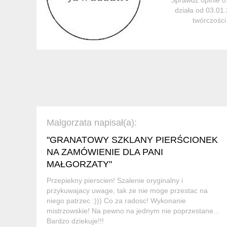
działa od 03.01
twórczości
Malgorzata napisał(a):
"GRANATOWY SZKLANY PIERŚCIONEK
NA ZAMÓWIENIE DLA PANI
MAŁGORZATY"
Przepiekny pierscien! Szalenie oryginalny i
przykuwajacy uwage, tak ze nie moge przestac na
niego patrzec :))) Co za radosc! Wykonanie
mistrzowskie! Na pewno na jednym nie poprzestane...
Bardzo dziekuje!!!