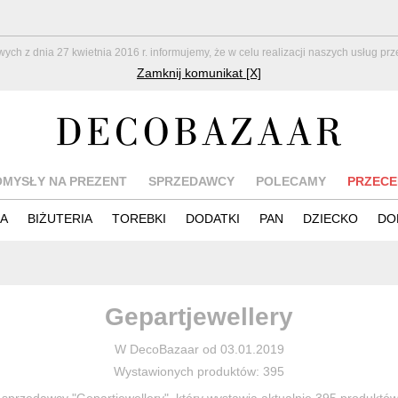
z dnia 27 kwietnia 2016 r. informujemy, że w celu realizacji naszych usług pr
Zamknij komunikat [X]
OMYSŁY NA PREZENT
SPRZEDAWCY
POLECAMY
PRZECE
IA
BIŻUTERIA
TOREBKI
DODATKI
PAN
DZIECKO
DO
Gepartjewellery
W DecoBazaar od 03.01.2019
Wystawionych produktów: 395
 sprzedawcy "Gepartjewellery", który wystawia aktualnie 395 produktó