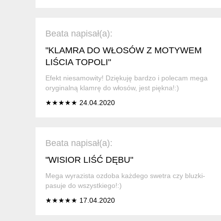
Beata napisał(a):
"KLAMRA DO WŁOSÓW Z MOTYWEM
LIŚCIA TOPOLI"
Efekt niesamowity! Dziękuję bardzo i polecam mega
oryginalną klamrę do włosów, jest piękna!:)
★★★★★ 24.04.2020
Beata napisał(a):
"WISIOR LIŚĆ DĘBU"
Mega wyrazista ozdoba każdego swetra czy bluzki-
pasuje do wszystkiego!:)
★★★★★ 17.04.2020