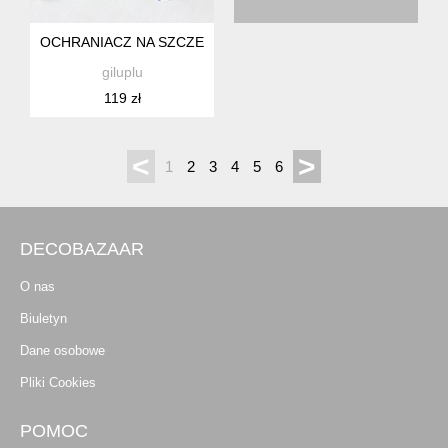
OCHRANIACZ NA SZCZEBELKI ŁÓŻECZKA, KOŁYSKI DLA N
giluplu
119 zł
<
>
1
2
3
4
5
6
DECOBAZAAR
O nas
Biuletyn
Dane osobowe
Pliki Cookies
POMOC