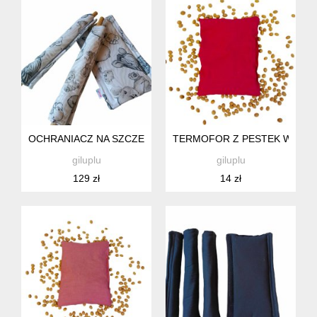
OCHRANIACZ NA SZCZEBELKI ŁÓŻECZKA, KOŁYSKI DLA NI
TERMOFOR Z PESTEK WIŚNI 
giluplu
giluplu
129 zł
14 zł