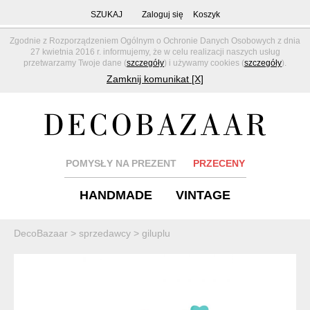
SZUKAJ
Zaloguj się
Koszyk
Zgodnie z Rozporządzeniem Ogólnym o Ochronie Danych Osobowych z dnia
27 kwietnia 2016 r. informujemy, że w celu realizacji naszych usług
przetwarzamy Twoje dane (
szczegóły
) i używamy cookies (
szczegóły
).
Zamknij komunikat [X]
POMYSŁY NA PREZENT
PRZECENY
HANDMADE
VINTAGE
DecoBazaar
>
sprzedawcy
>
giluplu