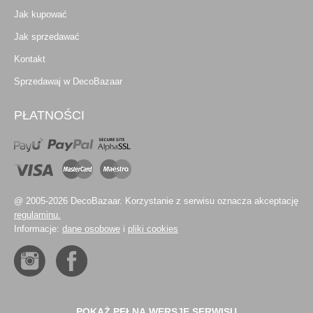
Jak kupować
Jak sprzedawać
Kontakt
Sprzedawaj w DecoBazaar
PŁATNOŚCI
@ 2005-2026 DecoBazaar. Korzystanie z serwisu oznacza akceptację
regulaminu.
Informacje:
dane osobowe
i
pliki cookies
POKAŻ PEŁNĄ WERSJĘ SERWISU