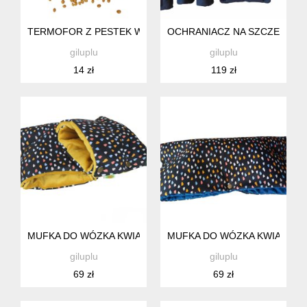
TERMOFOR Z PESTEK WIŚNI NA BOLĄCY BRZUSZEK I KOLK
OCHRANIACZ NA SZCZEBELKI
giluplu
giluplu
14 zł
119 zł
MUFKA DO WÓZKA KWIATY, RĘKAWICA DO SPACERÓWKI DL
MUFKA DO WÓZKA KWIATY, R
giluplu
giluplu
69 zł
69 zł