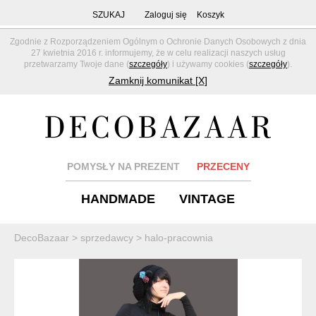
SZUKAJ
Zaloguj się
Koszyk
Zgodnie z Rozporządzeniem Ogólnym o Ochronie Danych Osobowych z dnia
27 kwietnia 2016 r. informujemy, że w celu realizacji naszych usług
przetwarzamy Twoje dane (
szczegóły
) i używamy cookies (
szczegóły
).
Zamknij komunikat [X]
POMYSŁY NA PREZENT
PRZECENY
HANDMADE
VINTAGE
DecoBazaar
>
sprzedawcy
>
halo-pracownia