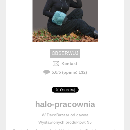
Kontakt
5,0
/
5
(opinie:
132
)
halo-pracownia
W DecoBazaar od dawna
Wystawionych produktów: 95