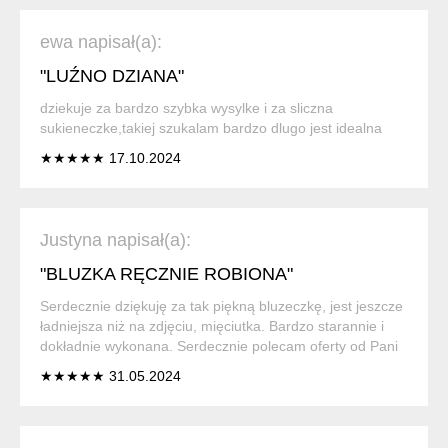
ewa napisał(a):
"LUŹNO DZIANA"
dziekuje za bardzo szybka wysylke i za sliczna
sukieneczke,takiej szukalam bardzo dlugo jest idealna
★★★★★ 17.10.2024
Justyna napisał(a):
"BLUZKA RĘCZNIE ROBIONA"
Serdecznie dziękuję za tak piękną bluzeczkę, jest jeszcze
ładniejsza niż na zdjęciu, mięciutka. Bardzo starannie i
dokładnie wykonana. Serdecznie polecam oferty od Pani
★★★★★ 31.05.2024