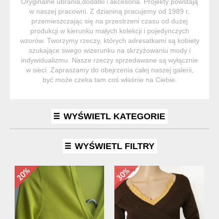
Oryginalne ubrania,dodatki i akcesoria. Projekty powstają
w naszej pracowni. Z dzianiną pracujemy od 1989 r,
przemieszczając się na przestrzeni czasu od dużej
produkcji w kierunku małych kolekcji i pojedynczych
wzorów. Tworzymy rzeczy, których adresatkami są kobiety
szukające swego wizerunku na skrzyżowaniu mody i
indywidualizmu. Nasze rzeczy sprzedawane są wyłącznie
w sieci. Zapraszamy do obejrzenia całej naszej galerii,
być może czeka tam coś właśnie na Ciebie.
WYŚWIETL KATEGORIE
WYŚWIETL FILTRY