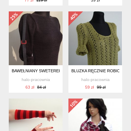
BAWEŁNIANY SWETEREK II
BLUZKA RĘCZNIE ROBIONA
halo-pracownia
halo-pracownia
63 zł
84 zł
59 zł
99 zł