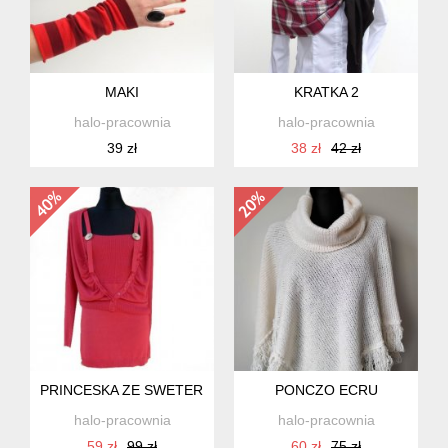
MAKI
KRATKA 2
halo-pracownia
halo-pracownia
39 zł
38 zł
42 zł
PRINCESKA ZE SWETERKIEM
PONCZO ECRU
halo-pracownia
halo-pracownia
59 zł
99 zł
60 zł
75 zł