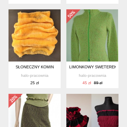
SŁONECZNY KOMIN
LIMONKOWY SWETEREK
halo-pracownia
halo-pracownia
25 zł
45 zł
89 zł