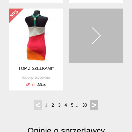
TOP Z SZELKAMI*
halo-pracownia
45 zł
89 zł
<
>
1
2
3
4
5
...
30
Opinie o sprzedawcy