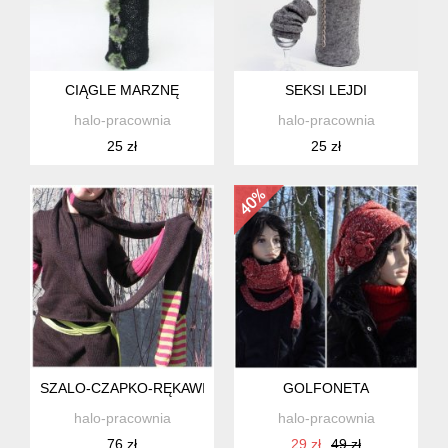
CIĄGLE MARZNĘ
SEKSI LEJDI
halo-pracownia
halo-pracownia
25 zł
25 zł
SZALO-CZAPKO-RĘKAWICZKI
GOLFONETA
halo-pracownia
halo-pracownia
76 zł
29 zł
49 zł