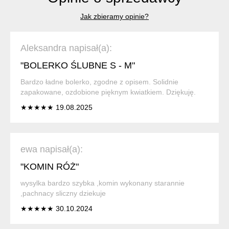
Jak zbieramy opinie?
Aleksandra napisał(a):
"BOLERKO ŚLUBNE S - M"
Bardzo ładne bolerko, zgodne z opisem. Solidnie
zapakowane, ozdobione pięknym kwiatkiem. Dziękuję.
★★★★★ 19.08.2025
ewa napisał(a):
"KOMIN RÓŻ"
wysylka bardzo szybka ,komin wykonany starannie
,pachnacy sliczny dziekuje
★★★★★ 30.10.2024