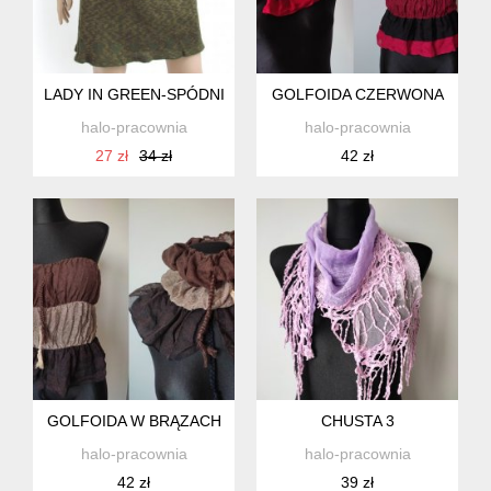
LADY IN GREEN-SPÓDNICA S
GOLFOIDA CZERWONA
halo-pracownia
halo-pracownia
27 zł
34 zł
42 zł
GOLFOIDA W BRĄZACH
CHUSTA 3
halo-pracownia
halo-pracownia
42 zł
39 zł