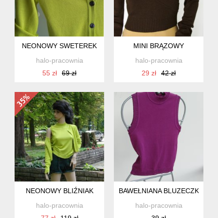
NEONOWY SWETEREK
MINI BRĄZOWY
halo-pracownia
halo-pracownia
55 zł
69 zł
29 zł
42 zł
NEONOWY BLIŹNIAK
BAWEŁNIANA BLUZECZKA 5 
halo-pracownia
halo-pracownia
77 zł
119 zł
39 zł