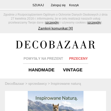
SZUKAJ
Zaloguj się
Koszyk
Zgodnie z Rozporządzeniem Ogólnym o Ochronie Danych Osobowych z dnia
27 kwietnia 2016 r. informujemy, że w celu realizacji naszych usług
przetwarzamy Twoje dane (
szczegóły
) i używamy cookies (
szczegóły
).
Zamknij komunikat [X]
POMYSŁY NA PREZENT
PRZECENY
HANDMADE
VINTAGE
DecoBazaar
>
sprzedawcy
>
Inspirowane naturą