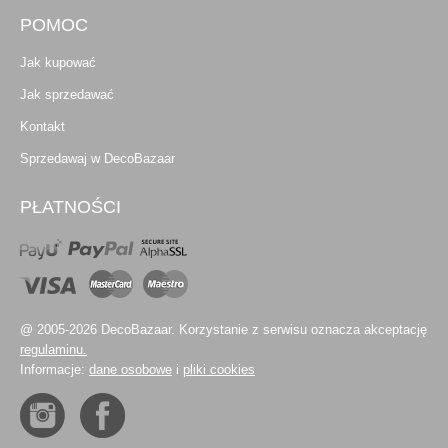
POMOC
Jak kupować
Jak sprzedawać
Kontakt
Sprzedawaj w DecoBazaar
PŁATNOŚCI
@ 2005-2026 DecoBazaar. Korzystanie z serwisu oznacza akceptację
regulaminu.
Informacje:
dane osobowe
i
pliki cookies