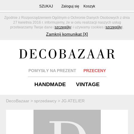
SZUKAJ
Zaloguj się
Koszyk
Zgodnie z Rozporządzeniem Ogólnym o Ochronie Danych Osobowych z dnia
27 kwietnia 2016 r. informujemy, że w celu realizacji naszych usług
przetwarzamy Twoje dane (
szczegóły
) i używamy cookies (
szczegóły
).
Zamknij komunikat [X]
POMYSŁY NA PREZENT
PRZECENY
HANDMADE
VINTAGE
DecoBazaar
>
sprzedawcy
>
JG ATELIER