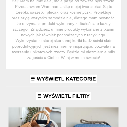
Hej! Mam na imię Asia, moją pasją od zawsze było szycie.
Przedstawiam Wam namiastkę mojej twórczości. Są to
torebki, saszetki, plecaki oraz kosmetyczki. Projektuje
oraz szyję wszystko samodzielnie, dlatego mam pewność,
że otrzymasz produkt wykonany z dbałością o każdy
szczegół. Znajdziesz u mnie produkty wykonane z tkanin
nowych jak również pochodzących z recyklingu.
Wykorzystanie starej skórzanej kurtki bądź ścinki skór
poprodukcyjnych jest niezmiernie inspirujące, pozwala na
tworzenie unikatowych rzeczy. Będzie mi niezmiernie miło
zagościć u Ciebie. Witaj w moim świecie!
WYŚWIETL KATEGORIE
WYŚWIETL FILTRY