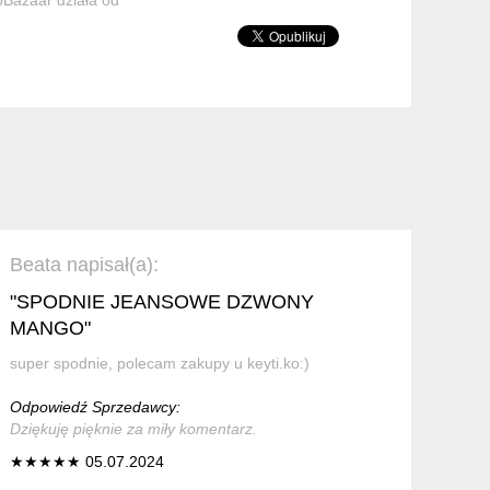
Beata napisał(a):
"SPODNIE JEANSOWE DZWONY
MANGO"
super spodnie, polecam zakupy u keyti.ko:)
Odpowiedź Sprzedawcy:
Dziękuję pięknie za miły komentarz.
★★★★★ 05.07.2024