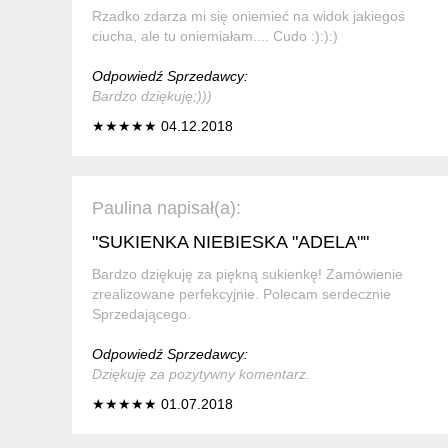
Rzadko zdarza mi się oniemieć na widok jakiegoś
ciucha, ale tu oniemiałam.... Cudo :):):)
Odpowiedź Sprzedawcy:
Bardzo dziękuję;)))
★★★★★ 04.12.2018
Paulina napisał(a):
"SUKIENKA NIEBIESKA "ADELA""
Bardzo dziękuję za piękną sukienkę! Zamówienie
zrealizowane perfekcyjnie. Polecam serdecznie
Sprzedającego.
Odpowiedź Sprzedawcy:
Dziękuję za pozytywny komentarz.
★★★★★ 01.07.2018