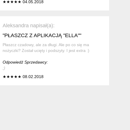
★★★★★ 04.05.2018
Aleksandra napisał(a):
"PŁASZCZ Z APLIKACJĄ "ELLA""
Płaszcz czadowy, ale za długi. Ale po co się ma
nożyczki? Został ucięty i podszyty. I jest extra :)
Odpowiedź Sprzedawcy:
;)
★★★★★ 08.02.2018