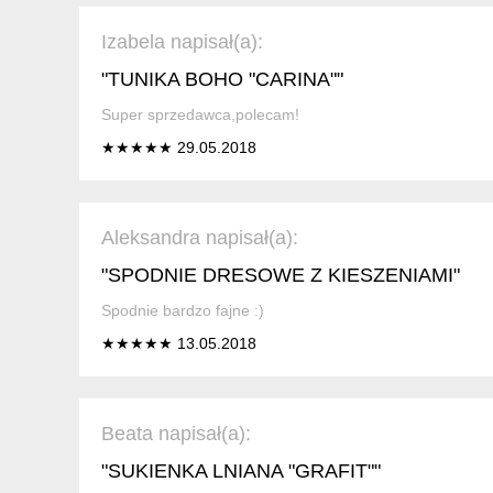
Izabela napisał(a):
"TUNIKA BOHO "CARINA""
Super sprzedawca,polecam!
★★★★★ 29.05.2018
Aleksandra napisał(a):
"SPODNIE DRESOWE Z KIESZENIAMI"
Spodnie bardzo fajne :)
★★★★★ 13.05.2018
Beata napisał(a):
"SUKIENKA LNIANA "GRAFIT""