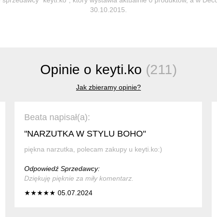
30.10.2015.
Opinie o keyti.ko
(211)
Jak zbieramy opinie?
Beata napisał(a):
"NARZUTKA W STYLU BOHO"
piękna narzutka, polecam zakupy u keyti.ko:)
Odpowiedź Sprzedawcy:
Dziękuję pięknie za miły komentarz.
★★★★★ 05.07.2024