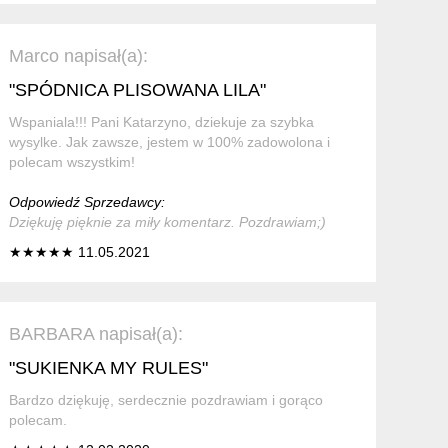
Marco napisał(a):
"SPÓDNICA PLISOWANA LILA"
Wspaniala!!! Pani Katarzyno, dziekuje za szybka
wysylke. Jak zawsze, jestem w 100% zadowolona i
polecam wszystkim!
Odpowiedź Sprzedawcy:
Dziękuję pięknie za miły komentarz. Pozdrawiam;)
★★★★★ 11.05.2021
BARBARA napisał(a):
"SUKIENKA MY RULES"
Bardzo dziękuję, serdecznie pozdrawiam i gorąco
polecam.