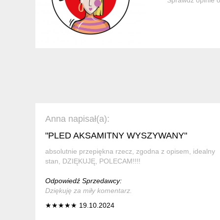
Anna napisał(a):
"PLED AKSAMITNY WYSZYWANY"
absolutnie przepiękna rzecz, zgodna z opisem, idealny
stan, DZIĘKUJĘ, POLECAM!!!!
Odpowiedź Sprzedawcy:
Dziękuję za miły komentarz.
★★★★★ 19.10.2024