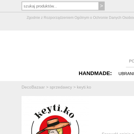
Zgodnie z Rozporządzeniem Ogólnym o Ochronie Danych Osobowych 
P
HANDMADE:
UBRAN
DecoBazaar
>
sprzedawcy
>
keyti.ko
Sprawdź opinie o