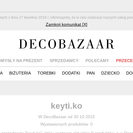
z dnia 27 kwietnia 2016 r. informujemy, że w celu realizacji naszych usług pr
Zamknij komunikat [X]
OMYSŁY NA PREZENT
SPRZEDAWCY
POLECAMY
PRZECE
IA
BIŻUTERIA
TOREBKI
DODATKI
PAN
DZIECKO
DO
keyti.ko
W DecoBazaar od 30.10.2015
Wystawionych produktów: 0
 sprzedawcy "keyti.ko", który wystawia aktualnie 0 produktów, a w Dec