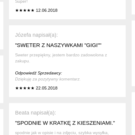
Super!
★★★★★ 12.06.2018
Józefa napisał(a):
"SWETER Z NASZYWKAMI "GIGI""
Sweter przepiękny, jestem bardzo zadowolona z
zakupu.
Odpowiedź Sprzedawcy:
Dziękuję za pozytywny komentarz.
★★★★★ 22.05.2018
Beata napisał(a):
"SPODNIE W KRATKĘ Z KIESZENIAMI."
spodnie jak w opisie i na zdjęciu, szybka wysyłka,