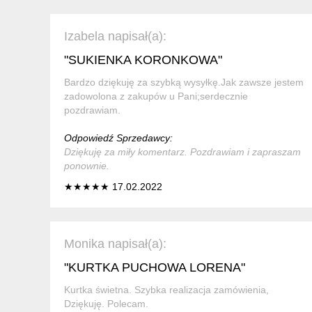
Izabela napisał(a):
"SUKIENKA KORONKOWA"
Bardzo dziękuję za szybką wysyłkę.Jak zawsze jestem
zadowolona z zakupów u Pani;serdecznie
pozdrawiam.
Odpowiedź Sprzedawcy:
Dziękuję za miły komentarz. Pozdrawiam i zapraszam
ponownie.
★★★★★ 17.02.2022
Monika napisał(a):
"KURTKA PUCHOWA LORENA"
Kurtka świetna. Szybka realizacja zamówienia,
Dziękuję. Polecam.