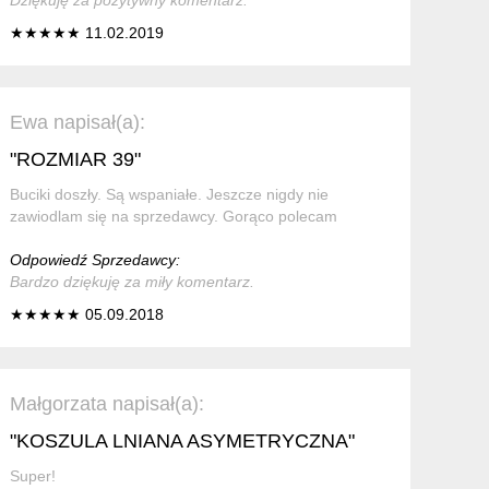
★★★★★ 11.02.2019
Ewa napisał(a):
"ROZMIAR 39"
Buciki doszły. Są wspaniałe. Jeszcze nigdy nie
zawiodlam się na sprzedawcy. Gorąco polecam
Odpowiedź Sprzedawcy:
Bardzo dziękuję za miły komentarz.
★★★★★ 05.09.2018
Małgorzata napisał(a):
"KOSZULA LNIANA ASYMETRYCZNA"
Super!