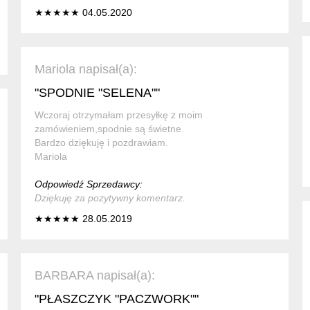
★★★★★ 04.05.2020
Mariola napisał(a):
"SPODNIE "SELENA""
Wczoraj otrzymałam przesyłkę z moim
zamówieniem,spodnie są świetne.
Bardzo dziękuję i pozdrawiam.
Mariola
Odpowiedź Sprzedawcy:
Dziękuję za pozytywny komentarz.
★★★★★ 28.05.2019
BARBARA napisał(a):
"PŁASZCZYK "PACZWORK""