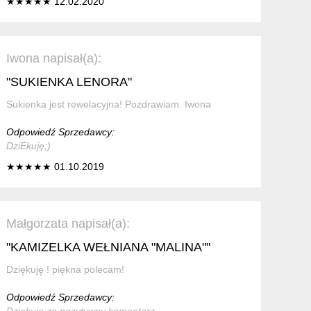
★★★★★ 12.02.2020
Iwona napisał(a):
"SUKIENKA LENORA"
Sukienka jest rewelacyjna! Pozdrawiam. Iwona
Odpowiedź Sprzedawcy:
DziEkuję;)
★★★★★ 01.10.2019
Małgorzata napisał(a):
"KAMIZELKA WEŁNIANA "MALINA""
Dziękuję ! piękna polecam!
Odpowiedź Sprzedawcy:
Dziękuję za pozytywny komentarz.