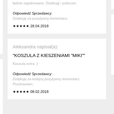
ładnie zapakowane, Dziekuję i polecam.
Odpowiedź Sprzedawcy:
Dziękuję za pozytywny komentarz.
★★★★★ 28.04.2018
Aleksandra napisał(a):
"KOSZULA Z KIESZENIAMI "MIKI""
Koszula extra :)
Odpowiedź Sprzedawcy:
Dziękuję za kolejny pozytywny komentarz.
Pozdrawiam.
★★★★★ 08.02.2018