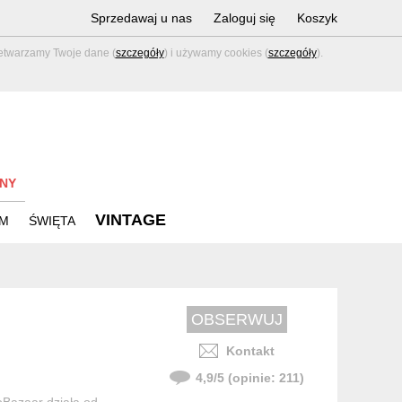
Sprzedawaj u nas
Zaloguj się
Koszyk
zetwarzamy Twoje dane (
szczegóły
) i używamy cookies (
szczegóły
).
NY
VINTAGE
M
ŚWIĘTA
Kontakt
4,9
/
5
(opinie:
211
)
oBazaar działa od