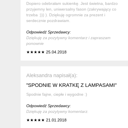
Dopiero odebrałam sukienkę. Jest świetna, bardzo
przyjemny len, uniwersalny fason (zakrywający co
trzeba :))) ). Dziękuję ogromnie za prezent i
serdecznie pozdrawiam.
Odpowiedź Sprzedawcy:
Dziękuję za pozytywny komentarz i zapraszam
ponownie
★★★★★ 25.04.2018
Aleksandra napisał(a):
"SPODNIE W KRATKĘ Z LAMPASAMI"
Spodnie fajne, ciepłe i wygodne :)
Odpowiedź Sprzedawcy:
Dziękuję za pozytywny komentarz.
★★★★★ 21.01.2018