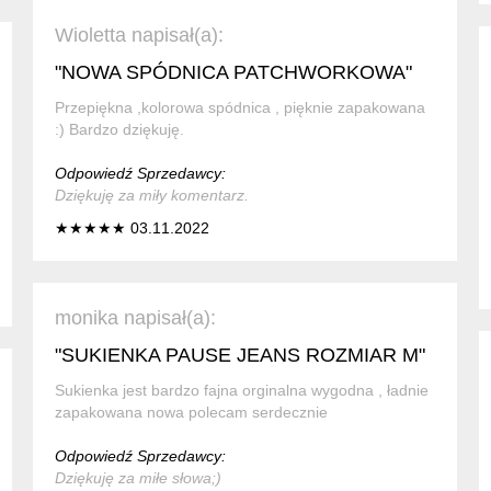
Wioletta napisał(a):
"NOWA SPÓDNICA PATCHWORKOWA"
Przepiękna ,kolorowa spódnica , pięknie zapakowana
:) Bardzo dziękuję.
Odpowiedź Sprzedawcy:
Dziękuję za miły komentarz.
★★★★★ 03.11.2022
monika napisał(a):
"SUKIENKA PAUSE JEANS ROZMIAR M"
Sukienka jest bardzo fajna orginalna wygodna , ładnie
zapakowana nowa polecam serdecznie
Odpowiedź Sprzedawcy:
Dziękuję za miłe słowa;)