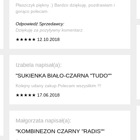
Płaszczyk piękny :) Bardzo dziękuję, pozdrawiam i
gorąco polecam.
Odpowiedź Sprzedawcy:
Dziękuję za pozytywny komentarz.
★★★★★ 12.10.2018
Izabela napisał(a):
"SUKIENKA BIAŁO-CZARNA "TUDO""
Kolejny udany zakup.Polecam wszystkim !!!
★★★★★ 17.06.2018
Małgorzata napisał(a):
"KOMBINEZON CZARNY "RADIS""