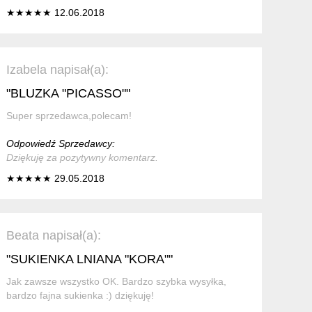
★★★★★ 12.06.2018
Izabela napisał(a):
"BLUZKA "PICASSO""
Super sprzedawca,polecam!
Odpowiedź Sprzedawcy:
Dziękuję za pozytywny komentarz.
★★★★★ 29.05.2018
Beata napisał(a):
"SUKIENKA LNIANA "KORA""
Jak zawsze wszystko OK. Bardzo szybka wysyłka,
bardzo fajna sukienka :) dziękuję!