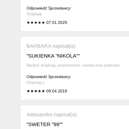
Odpowiedź Sprzedawcy:
Dziękuję
★★★★★ 07.01.2020
BARBARA napisał(a):
"SUKIENKA "NIKOLA""
Bardzo dziękuję, pozdrawiam i serdecznie polecam.
Odpowiedź Sprzedawcy:
Dziękuję;)
★★★★★ 09.04.2019
Aleksandra napisał(a):
"SWETER "99""