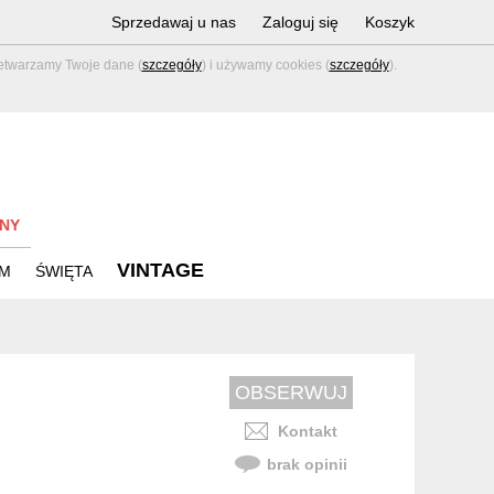
Sprzedawaj u nas
Zaloguj się
Koszyk
zetwarzamy Twoje dane (
szczegóły
) i używamy cookies (
szczegóły
).
NY
VINTAGE
M
ŚWIĘTA
Kontakt
brak opinii