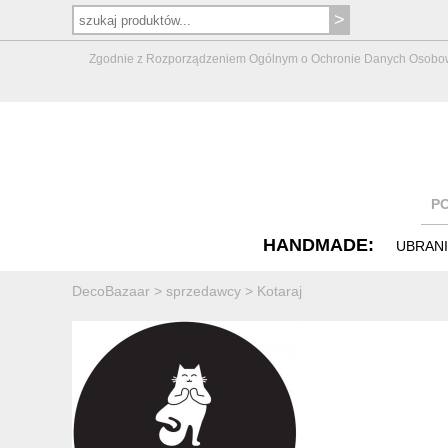
Zgodnie z Rozporządzeniem Ogólnym o Ochronie Danych Osobowych 
P
HANDMADE:
UBRAN
DecoBazaar
>
sprzedawcy
>
Kotaraj