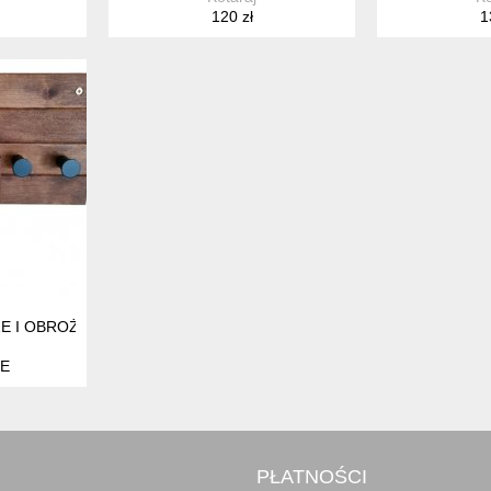
120 zł
1
E I OBROŻE KOTARAJ
E
PŁATNOŚCI