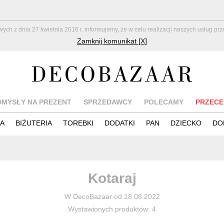
z dnia 27 kwietnia 2016 r. informujemy, że w celu realizacji naszych usług pr
Zamknij komunikat [X]
OMYSŁY NA PREZENT
SPRZEDAWCY
POLECAMY
PRZECE
IA
BIŻUTERIA
TOREBKI
DODATKI
PAN
DZIECKO
DO
Kotaraj
W DecoBazaar od 18.08.2022
Wystawionych produktów: 4