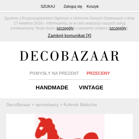
SZUKAJ
Zaloguj się
Koszyk
Zgodnie z Rozporządzeniem Ogólnym o Ochronie Danych Osobowych z dnia
27 kwietnia 2016 r. informujemy, że w celu realizacji naszych usług
przetwarzamy Twoje dane (
szczegóły
) i używamy cookies (
szczegóły
).
Zamknij komunikat [X]
POMYSŁY NA PREZENT
PRZECENY
HANDMADE
VINTAGE
DecoBazaar
>
sprzedawcy
>
Kuferek Malucha