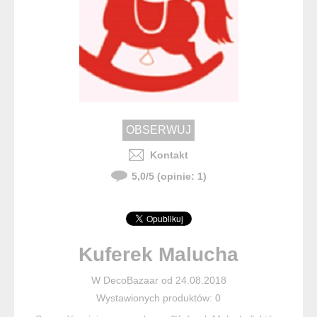
Kontakt
5,0
/
5
(opinie:
1
)
Kuferek Malucha
W DecoBazaar od 24.08.2018
Wystawionych produktów: 0