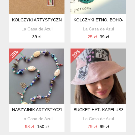
KOLCZYKI ARTYSTYCZNE,WITRAŻOWE
KOLCZYKI ETNO, BOHO- ALBA
La Casa de Azul
La Casa de Azul
39 zł
25 zł
39 zł
NASZYJNIK ARTYSTYCZNY AMULET
BUCKET HAT- KAPELUSZ VEG
La Casa de Azul
La Casa de Azul
98 zł
150 zł
79 zł
99 zł