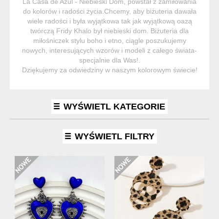
La Casa de Azul - Niebieski Dom, powstał z zamiłowania
do kolorów i radości życia.Chcemy, aby biżuteria dawała
wiele radości i była wyjątkowa tak jak wyjątkową oazą
twórczą Fridy Khalo był niebieski dom. Biżuteria dla
miłośniczek stylu boho i etno, ciągle poszukujemy
nowych, interesujących wzorów i modeli z całego świata-
specjalnie dla Was!.
Dziękujemy za odwiedziny w naszym kolorowym świecie!
WYŚWIETL KATEGORIE
WYŚWIETL FILTRY