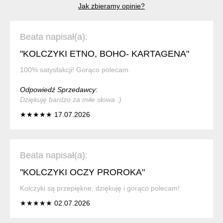
Jak zbieramy opinie?
Beata napisał(a):
"KOLCZYKI ETNO, BOHO- KARTAGENA"
100% satysfakcji! Gorąco polecam.
Odpowiedź Sprzedawcy:
Dziękuję bardzo za miłe słowa :)
★★★★★ 17.07.2026
Beata napisał(a):
"KOLCZYKI OCZY PROROKA"
Kolczyki są przepiękne, dziękuję i gorąco polecam!
★★★★★ 02.07.2026