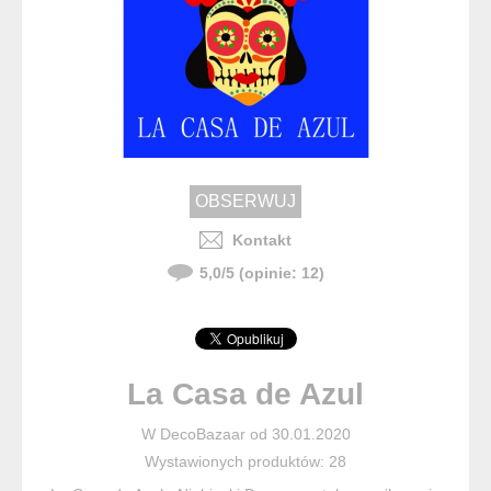
Kontakt
5,0
/
5
(opinie:
12
)
La Casa de Azul
W DecoBazaar od 30.01.2020
Wystawionych produktów: 28