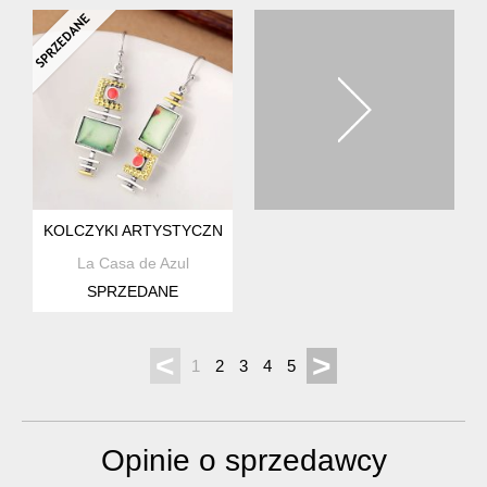
KOLCZYKI ARTYSTYCZNE, GEOMETRYCZNE
La Casa de Azul
SPRZEDANE
<
>
1
2
3
4
5
Opinie o sprzedawcy