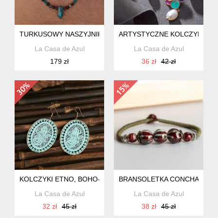
TURKUSOWY NASZYJNIK BOHO, UNISEX
ARTYSTYCZNE KOLCZYKI GE
La Casa de Azul
La Casa de Azul
179 zł
36 zł
42 zł
KOLCZYKI ETNO, BOHO- ROSA
BRANSOLETKA CONCHA
La Casa de Azul
La Casa de Azul
32 zł
45 zł
38 zł
45 zł