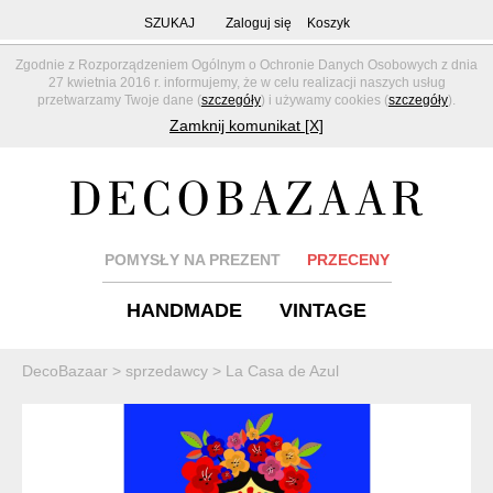
SZUKAJ
Zaloguj się
Koszyk
Zgodnie z Rozporządzeniem Ogólnym o Ochronie Danych Osobowych z dnia
27 kwietnia 2016 r. informujemy, że w celu realizacji naszych usług
przetwarzamy Twoje dane (
szczegóły
) i używamy cookies (
szczegóły
).
Zamknij komunikat [X]
POMYSŁY NA PREZENT
PRZECENY
HANDMADE
VINTAGE
DecoBazaar
>
sprzedawcy
>
La Casa de Azul