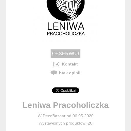
Kontakt
brak opinii
Leniwa Pracoholiczka
W DecoBazaar od 06.05.2020
Wystawionych produktów: 26