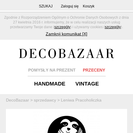
SZUKAJ
Zaloguj się
Koszyk
Zgodnie z Rozporządzeniem Ogólnym o Ochronie Danych Osobowych z dnia
27 kwietnia 2016 r. informujemy, że w celu realizacji naszych usług
przetwarzamy Twoje dane (
szczegóły
) i używamy cookies (
szczegóły
).
Zamknij komunikat [X]
POMYSŁY NA PREZENT
PRZECENY
HANDMADE
VINTAGE
DecoBazaar
>
sprzedawcy
>
Leniwa Pracoholiczka