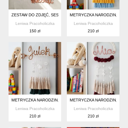
ZESTAW DO ZDJĘĆ, SESJI PIERWSZY ROK ŻYCIA SERCE
METRYCZKA NARODZIN, MA
Leniwa Pracoholiczka
Leniwa Pracoholiczka
150 zł
210 zł
METRYCZKA NARODZIN, MAKRAMA STRZAŁKA
METRYCZKA NARODZIN, MAK
Leniwa Pracoholiczka
Leniwa Pracoholiczka
210 zł
210 zł