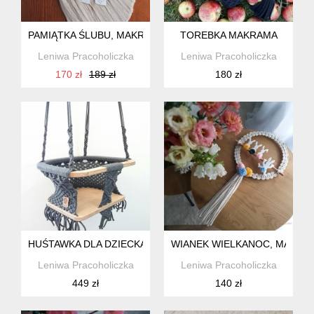
PAMIĄTKA ŚLUBU, MAKRAMA Z KRÓLICZKAMI
TOREBKA MAKRAMA
Leniwa Pracoholiczka
Leniwa Pracoholiczka
170 zł
189 zł
180 zł
HUŚTAWKA DLA DZIECKA, WZÓR NR 3, MAKRAMA
WIANEK WIELKANOC, MAKRAM
Leniwa Pracoholiczka
Leniwa Pracoholiczka
449 zł
140 zł