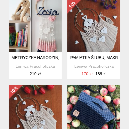
METRYCZKA NARODZIN, MAKRAMA KSIĘŻYC
PAMIĄTKA ŚLUBU, MAKRAMA 
Leniwa Pracoholiczka
Leniwa Pracoholiczka
210 zł
170 zł
189 zł