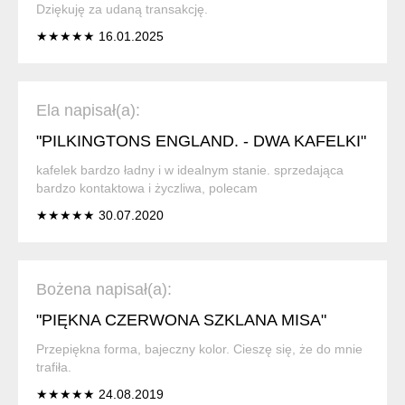
Dziękuję za udaną transakcję.
★★★★★ 16.01.2025
Ela napisał(a):
"PILKINGTONS ENGLAND. - DWA KAFELKI"
kafelek bardzo ładny i w idealnym stanie. sprzedająca
bardzo kontaktowa i życzliwa, polecam
★★★★★ 30.07.2020
Bożena napisał(a):
"PIĘKNA CZERWONA SZKLANA MISA"
Przepiękna forma, bajeczny kolor. Cieszę się, że do mnie
trafiła.
★★★★★ 24.08.2019