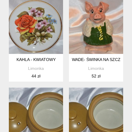
KAHLA - KWIATOWY
WADE- ŚWINKA NA SZCZĘŚCI
Limonka
Limonka
44 zł
52 zł