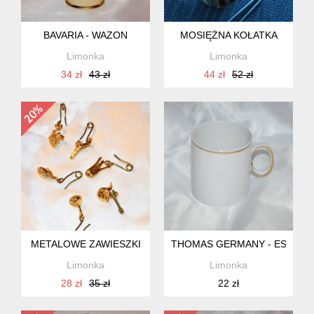
BAVARIA - WAZON
MOSIĘŻNA KOŁATKA
Limonka
Limonka
34 zł
43 zł
44 zł
52 zł
METALOWE ZAWIESZKI
THOMAS GERMANY - ESPRE
Limonka
Limonka
28 zł
35 zł
22 zł