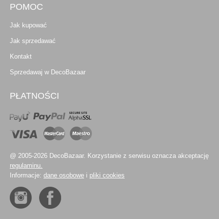
POMOC
Jak kupować
Jak sprzedawać
Kontakt
Sprzedawaj w DecoBazaar
PŁATNOŚCI
@ 2005-2026 DecoBazaar. Korzystanie z serwisu oznacza akceptację
regulaminu.
Informacje:
dane osobowe
i
pliki cookies