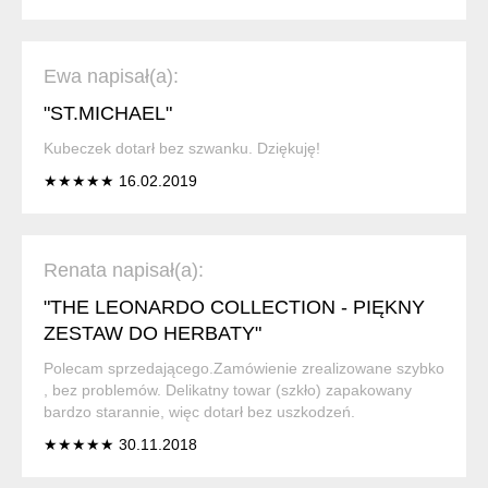
Ewa napisał(a):
"ST.MICHAEL"
Kubeczek dotarł bez szwanku. Dziękuję!
★★★★★ 16.02.2019
Renata napisał(a):
"THE LEONARDO COLLECTION - PIĘKNY
ZESTAW DO HERBATY"
Polecam sprzedającego.Zamówienie zrealizowane szybko
, bez problemów. Delikatny towar (szkło) zapakowany
bardzo starannie, więc dotarł bez uszkodzeń.
★★★★★ 30.11.2018