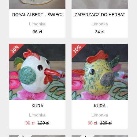
ROYAL ALBERT - ŚWIECZNIK
ZAPARZACZ DO HERBATY
Limonka
Limonka
36 zł
34 zł
KURA
KURA
Limonka
Limonka
90 zł
129 zł
90 zł
129 zł