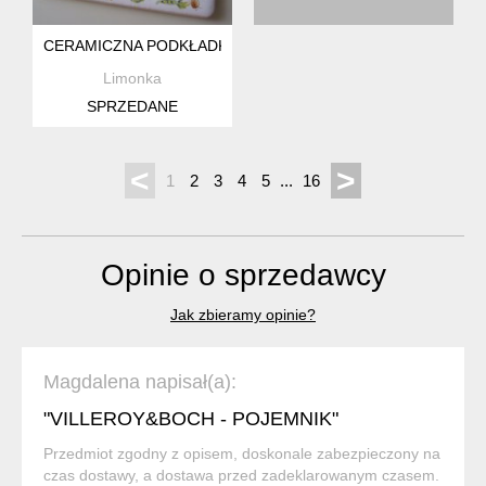
CERAMICZNA PODKŁADKA POD KUBEK - PILKINGTONS ENG
Limonka
SPRZEDANE
<
>
1
2
3
4
5
...
16
Opinie o sprzedawcy
Jak zbieramy opinie?
Magdalena napisał(a):
"VILLEROY&BOCH - POJEMNIK"
Przedmiot zgodny z opisem, doskonale zabezpieczony na
czas dostawy, a dostawa przed zadeklarowanym czasem.