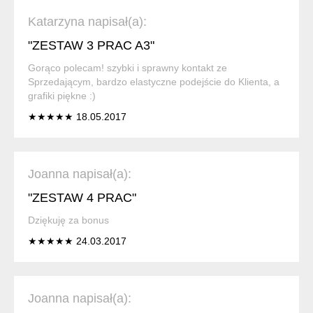
Katarzyna napisał(a):
"ZESTAW 3 PRAC A3"
Gorąco polecam! szybki i sprawny kontakt ze
Sprzedającym, bardzo elastyczne podejście do Klienta, a
grafiki piękne :)
★★★★★ 18.05.2017
Joanna napisał(a):
"ZESTAW 4 PRAC"
Dziękuję za bonus
★★★★★ 24.03.2017
Joanna napisał(a):