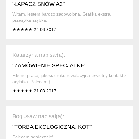
"ŁAPACZ SNÓW A2"
Witam, jestem bardzo zadowolona. Grafika ekstra,
przesyłka szybka.
★★★★★ 24.03.2017
Katarzyna napisał(a):
"ZAMÓWIENIE SPECJALNE"
Pikene prace, jakosc druku rewelacyjna. Swietny kontakt z
arytstka. Polecam:)
★★★★★ 21.03.2017
Bogusław napisał(a):
"TORBA EKOLOGICZNA. KOT"
Polecam serdecznie!