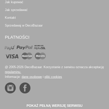
Jak kupować
Jak sprzedawać
Kontakt
Sprzedawaj w DecoBazaar
PŁATNOŚCI
@ 2005-2026 DecoBazaar. Korzystanie z serwisu oznacza akceptację
regulaminu.
Informacje:
dane osobowe
i
pliki cookies
POKAŻ PEŁNĄ WERSJĘ SERWISU