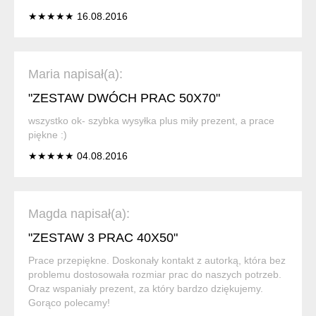
★★★★★ 16.08.2016
Maria napisał(a):
"ZESTAW DWÓCH PRAC 50X70"
wszystko ok- szybka wysyłka plus miły prezent, a prace
piękne :)
★★★★★ 04.08.2016
Magda napisał(a):
"ZESTAW 3 PRAC 40X50"
Prace przepiękne. Doskonały kontakt z autorką, która bez
problemu dostosowała rozmiar prac do naszych potrzeb.
Oraz wspaniały prezent, za który bardzo dziękujemy.
Gorąco polecamy!