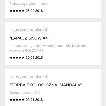
Plakaty są piękne, polecam.
★★★★★ 03.04.2018
Katarzyna napisał(a):
"ŁAPACZ SNÓW A4"
Fantastyczna grafika,świetna jakośc , blyskawiczna
wysylka :) POLECAM !
★★★★★ 20.03.2018
Katarzyna napisał(a):
"TORBA EKOLOGICZNA. MANDALA"
Gorąco polecam!!! :)
★★★★★ 09.01.2018