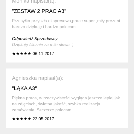
Monika napisał(a):
"ZESTAW 2 PRAC A3"
Przesyłka przyszła ekspresowo,prace super ,miły prezent
bardzo dziękuję i bardzo polecam
Odpowiedź Sprzedawcy:
Dziękuję ślicznie za miłe słowa :)
★★★★★ 06.11.2017
Agnieszka napisał(a):
"ŁĄKA A3"
Piękna praca, w rzeczywistości wygląda jeszcze lepiej jak
na zdjęciach, świetna jakość, szybka realizacja
zamówienia. Szczerze polecam.
★★★★★ 22.05.2017