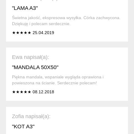
"LAMA A3"
Świetna jakość, ekspresowa wysyłka. Córka zachwycona.
Dziękuję i polecam serdecznie.
★★★★★ 25.04.2019
Ewa napisał(a):
"MANDALA 50X50"
Piękna mandala, wspaniale wygląda oprawiona i
powieszona na ścianie. Serdecznie polecam!
★★★★★ 08.12.2018
Zofia napisał(a):
"KOT A3"