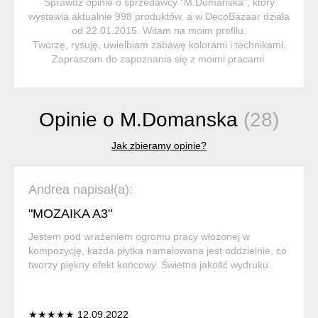
Sprawdź opinie o sprzedawcy "M.Domanska", który
wystawia aktualnie 998 produktów, a w DecoBazaar działa
od 22.01.2015. Witam na moim profilu.
Tworzę, rysuję, uwielbiam zabawę kolorami i technikami.
Zapraszam do zapoznania się z moimi pracami.
Opinie o M.Domanska
(28)
Jak zbieramy opinie?
Andrea napisał(a):
"MOZAIKA A3"
Jestem pod wrażeniem ogromu pracy włożonej w
kompozycję, każda płytka namalowana jest oddzielnie, co
tworzy piękny efekt końcowy. Świetna jakość wydruku.
★★★★★ 12.09.2022