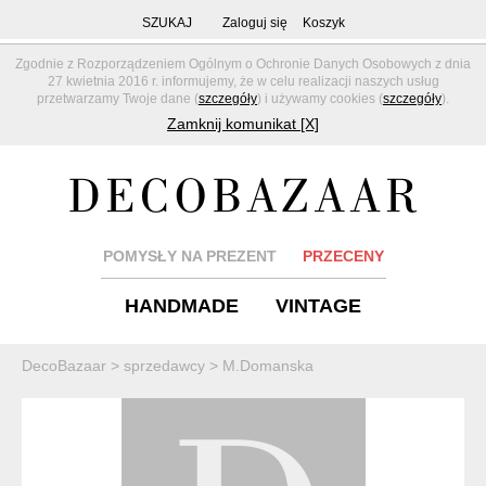
SZUKAJ
Zaloguj się
Koszyk
Zgodnie z Rozporządzeniem Ogólnym o Ochronie Danych Osobowych z dnia
27 kwietnia 2016 r. informujemy, że w celu realizacji naszych usług
przetwarzamy Twoje dane (
szczegóły
) i używamy cookies (
szczegóły
).
Zamknij komunikat [X]
POMYSŁY NA PREZENT
PRZECENY
HANDMADE
VINTAGE
DecoBazaar
>
sprzedawcy
>
M.Domanska