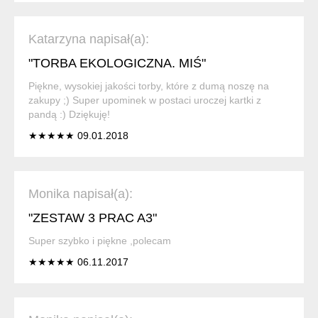
Katarzyna napisał(a):
"TORBA EKOLOGICZNA. MIŚ"
Piękne, wysokiej jakości torby, które z dumą noszę na
zakupy ;) Super upominek w postaci uroczej kartki z
pandą :) Dziękuję!
★★★★★ 09.01.2018
Monika napisał(a):
"ZESTAW 3 PRAC A3"
Super szybko i piękne ,polecam
★★★★★ 06.11.2017