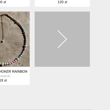
0 zł
120 zł
Y
HOKER RAINBOW Z NATURALNYMI PERŁAMI
owanki
19 zł