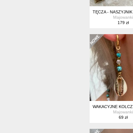
TĘCZA - NASZYJNI
Majowanki
179 zł
WAKACYJNE KOLCZ
Majowanki
69 zł