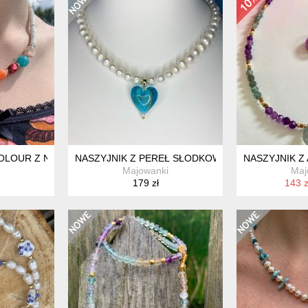
OLOUR Z NATURALNYCH KAMIENI, PEREŁ, SZKŁA WENECKIEGO I 
NASZYJNIK Z PEREŁ SŁODKOWODNYCH Z SERCE
NASZYJNIK Z
Majowanki
Maj
179 zł
143 z