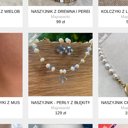
K Z WIELOBARWNYCH AGATÓW
NASZYJNIK Z DREWNA I PEREŁ SŁODKOWODNYC
KOLCZYKI Z 
Majowanki
Maj
99 zł
5
YKI Z MUSZLAMI
NASZYJNIK - PERŁY Z BŁĘKITNYM KRYSZTAŁEM
NASZYJNIK C
Majowanki
Maj
129 zł
1