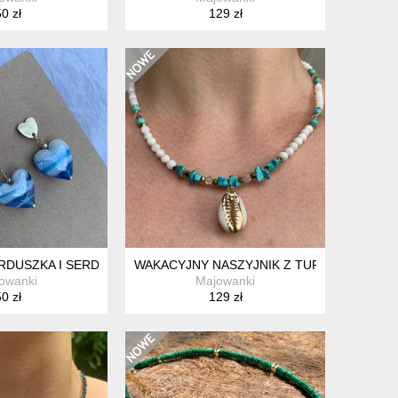
0 zł
129 zł
LCZYKI
RDUSZKA I SERDUSZKA
WAKACYJNY NASZYJNIK Z TURKUSAMI I M
owanki
Majowanki
0 zł
129 zł