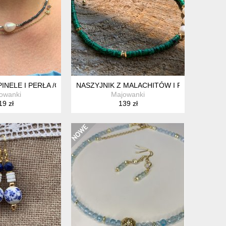
PINELE I PERŁA /CHOKER Z PERŁĄ
NASZYJNIK Z MALACHITÓW I PEREŁ SŁO
owanki
Majowanki
19 zł
139 zł