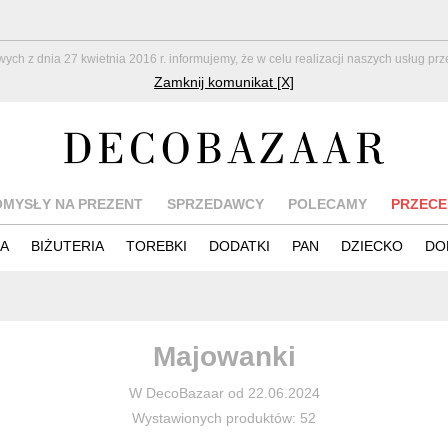
z dnia 27 kwietnia 2016 r. informujemy, że w celu realizacji naszych usług pr
Zamknij komunikat [X]
OMYSŁY NA PREZENT
SPRZEDAWCY
POLECAMY
PRZECE
IA
BIŻUTERIA
TOREBKI
DODATKI
PAN
DZIECKO
DO
Majowanki
W DecoBazaar od 22.06.2024
Wystawionych produktów: 52