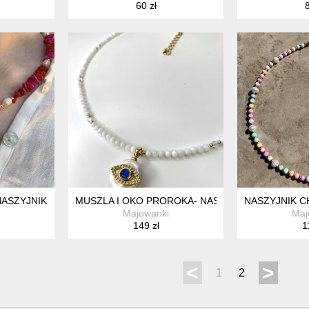
60 zł
8
NASZYJNIK
MUSZLA I OKO PROROKA- NASZYJNIK OCHRONN
NASZYJNIK C
Majowanki
Maj
149 zł
1
<
>
1
2