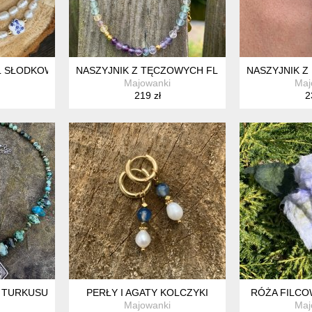
EŁ SŁODKOWODNYCH I CERAMICZNYCH KORALIKÓW
NASZYJNIK Z TĘCZOWYCH FLUORYTÓW I POZŁ
NASZYJNIK Z
Majowanki
Maj
219 zł
2
Z TURKUSU AFRYKAŃSKIEGO
PERŁY I AGATY KOLCZYKI
RÓŻA FILCO
Majowanki
Maj