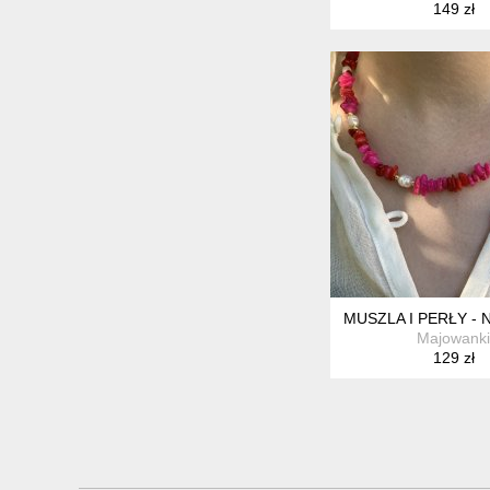
149 zł
MUSZLA I PERŁY - 
Majowanki
129 zł