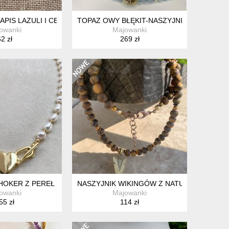
H
LAPIS LAZULI I CERAMICZNYMI KORALIKAMI
TOPAZ OWY BŁĘKIT-NASZYJNIK I KOLCZYK
owanki
Majowanki
2 zł
269 zł
HOKER Z PEREŁ - ZŁOTE SERDUSZKO
NASZYJNIK WIKINGÓW Z NATURALNYCH K
owanki
Majowanki
55 zł
114 zł