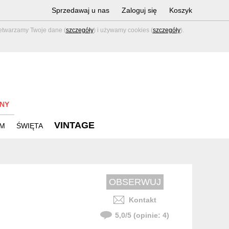
Sprzedawaj u nas
Zaloguj się
Koszyk
zetwarzamy Twoje dane (
szczegóły
) i używamy cookies (
szczegóły
).
NY
VINTAGE
M
ŚWIĘTA
Kontakt
5,0
/
5
(opinie:
4
)