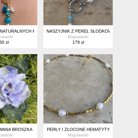
ACANEGO SREBRA
 NATURALNYCH PEREŁ SLODKOWODNYCH, NATURALNYCH KORALI
NASZYJNIK Z PEREŁ SŁODKOWODNYCH I 
owanki
Majowanki
30 zł
179 zł
WANA BROSZKA
PERŁY I ZŁOCONE HEMATYTY
owanki
Majowanki