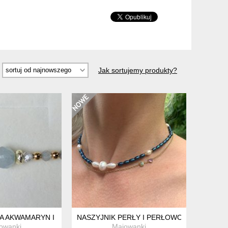
Jak sortujemy produkty?
A AKWAMARYN I LABRADORYT NA JEDWABIU
NASZYJNIK PERŁY I PERŁOWO SZAFIROW
owanki
Majowanki