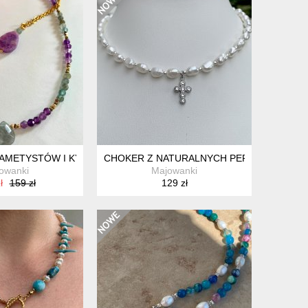
MUSZLI
M ZE SZKŁA WENECKIEGO
 AMETYSTÓW I KYANITOW
CHOKER Z NATURALNYCH PEREŁ SŁODKO
owanki
Majowanki
ł
159 zł
129 zł