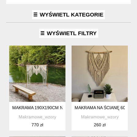
WYŚWIETL KATEGORIE
WYŚWIETL FILTRY
MAKRAMA 190X190CM NA KIJU BOHO ŚCIANKA SLUBNA
MAKRAMA NA ŚCIANĘ 60CM 
Makramowe_wzory
Makramowe_wzory
770 zł
260 zł