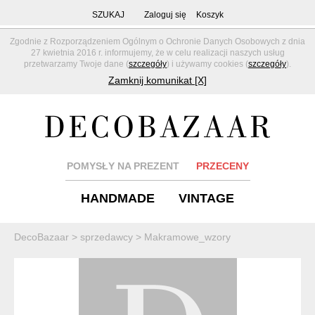
SZUKAJ
Zaloguj się
Koszyk
Zgodnie z Rozporządzeniem Ogólnym o Ochronie Danych Osobowych z dnia
27 kwietnia 2016 r. informujemy, że w celu realizacji naszych usług
przetwarzamy Twoje dane (
szczegóły
) i używamy cookies (
szczegóły
).
Zamknij komunikat [X]
POMYSŁY NA PREZENT
PRZECENY
HANDMADE
VINTAGE
DecoBazaar
>
sprzedawcy
>
Makramowe_wzory