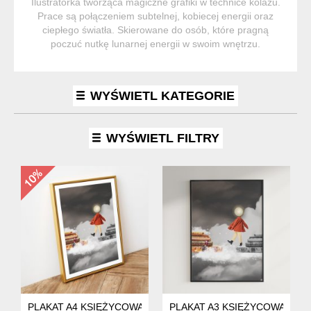
Ilustratorka tworząca magiczne grafiki w technice kolażu.
Prace są połączeniem subtelnej, kobiecej energii oraz
ciepłego światła. Skierowane do osób, które pragną
poczuć nutkę lunarnej energii w swoim wnętrzu.
WYŚWIETL KATEGORIE
WYŚWIETL FILTRY
PLAKAT A4 KSIĘŻYCOWA KSIĄŻKARA
PLAKAT A3 KSIĘŻYCOWA KSI