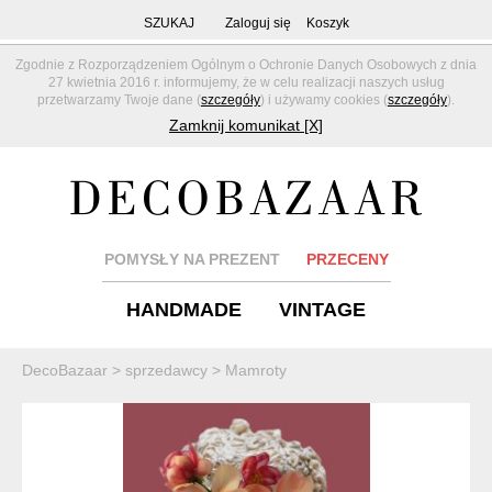
SZUKAJ
Zaloguj się
Koszyk
Zgodnie z Rozporządzeniem Ogólnym o Ochronie Danych Osobowych z dnia
27 kwietnia 2016 r. informujemy, że w celu realizacji naszych usług
przetwarzamy Twoje dane (
szczegóły
) i używamy cookies (
szczegóły
).
Zamknij komunikat [X]
POMYSŁY NA PREZENT
PRZECENY
HANDMADE
VINTAGE
DecoBazaar
>
sprzedawcy
>
Mamroty