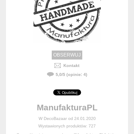
Kontakt
5,0
/
5
(opinie:
4
)
ManufakturaPL
W DecoBazaar od 24.01.2020
Wystawionych produktów: 727