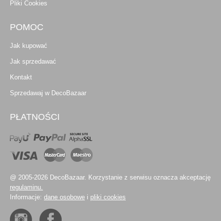
Pliki Cookies
POMOC
Jak kupować
Jak sprzedawać
Kontakt
Sprzedawaj w DecoBazaar
PŁATNOŚCI
@ 2005-2026 DecoBazaar. Korzystanie z serwisu oznacza akceptację
regulaminu.
Informacje:
dane osobowe
i
pliki cookies