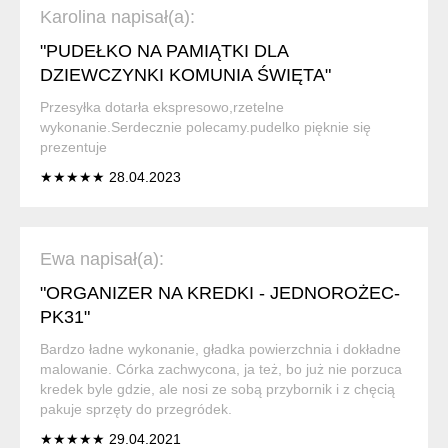
Karolina napisał(a):
"PUDEŁKO NA PAMIĄTKI DLA
DZIEWCZYNKI KOMUNIA ŚWIĘTA"
Przesyłka dotarła ekspresowo,rzetelne
wykonanie.Serdecznie polecamy.pudelko pięknie się
prezentuje
★★★★★ 28.04.2023
Ewa napisał(a):
"ORGANIZER NA KREDKI - JEDNOROŻEC-
PK31"
Bardzo ładne wykonanie, gładka powierzchnia i dokładne
malowanie. Córka zachwycona, ja też, bo już nie porzuca
kredek byle gdzie, ale nosi ze sobą przybornik i z chęcią
pakuje sprzęty do przegródek.
★★★★★ 29.04.2021