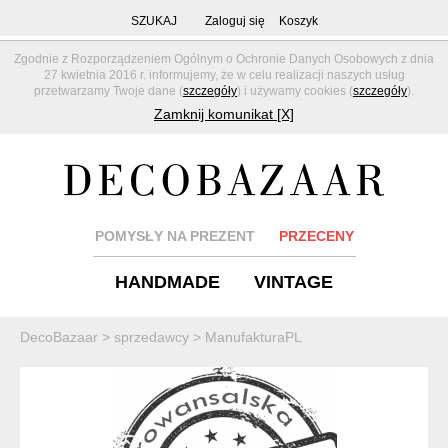
SZUKAJ
Zaloguj się
Koszyk
Zgodnie z Rozporządzeniem Ogólnym o Ochronie Danych Osobowych z dnia
27 kwietnia 2016 r. informujemy, że w celu realizacji naszych usług
przetwarzamy Twoje dane (
szczegóły
) i używamy cookies (
szczegóły
).
Zamknij komunikat [X]
POMYSŁY NA PREZENT
PRZECENY
HANDMADE
VINTAGE
DecoBazaar
>
sprzedawcy
>
ManufakturaPL