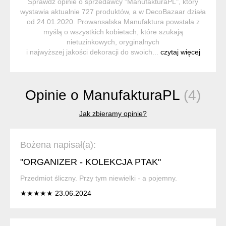
Sprawdź opinie o sprzedawcy "ManufakturaPL", który
wystawia aktualnie 727 produktów, a w DecoBazaar działa
od 24.01.2020. Prowansalska Manufaktura powstała z
myślą o wszystkich kobietach, które szukają
nietuzinkowych, oryginalnych
i najwyższej jakości dekoracji do swoich...
czytaj więcej
Opinie o ManufakturaPL
(4)
Jak zbieramy opinie?
Bożena napisał(a):
"ORGANIZER - KOLEKCJA PTAK"
Przedmiot śliczny. Przy tym niewielki - a pojemny.
★★★★★ 23.06.2024