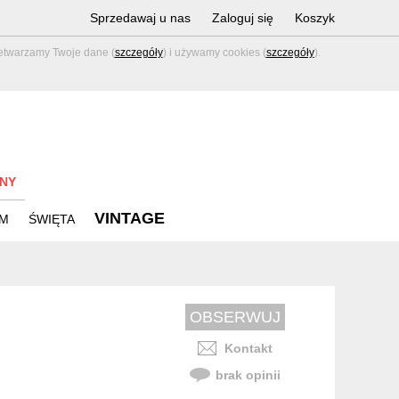
Sprzedawaj u nas
Zaloguj się
Koszyk
zetwarzamy Twoje dane (
szczegóły
) i używamy cookies (
szczegóły
).
NY
VINTAGE
M
ŚWIĘTA
Kontakt
brak opinii