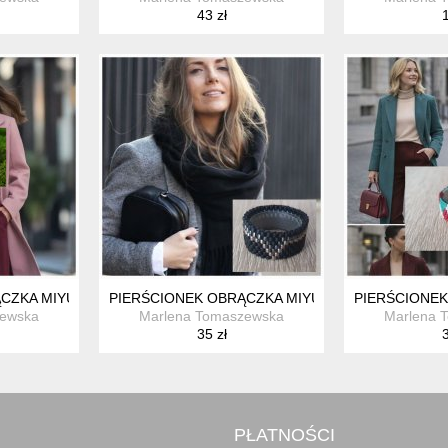
43 zł
1
CZKA MIYUKI
PIERŚCIONEK OBRĄCZKA MIYUKI
PIERŚCIONEK
zewska
Marlena Tomaszewska
Marlena 
35 zł
3
PŁATNOŚCI