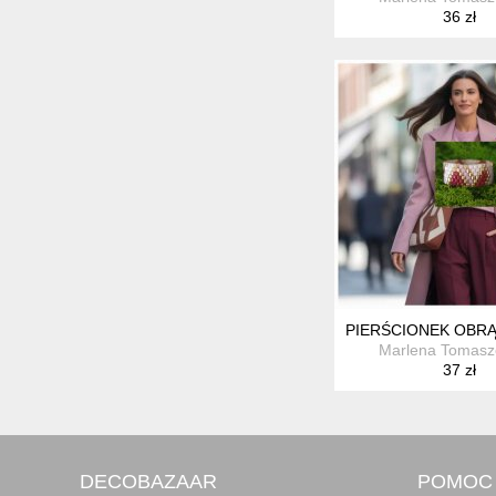
36 zł
PIERŚCIONEK OBRĄ
Marlena Tomas
37 zł
DECOBAZAAR
POMOC