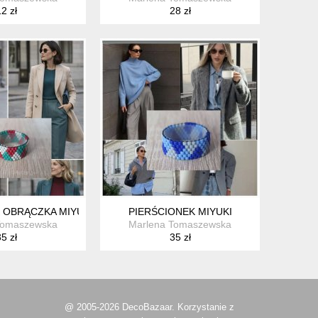
2 zł
28 zł
 OBRĄCZKA MIYUKI
PIERŚCIONEK MIYUKI
Tomaszewska
Marlena Tomaszewska
5 zł
35 zł
@ 2005-2026 DecoBazaar. Korzystanie z