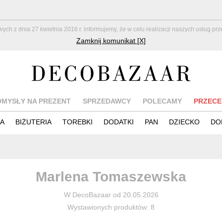
z dnia 27 kwietnia 2016 r. informujemy, że w celu realizacji naszych usług pr
Zamknij komunikat [X]
OMYSŁY NA PREZENT
SPRZEDAWCY
POLECAMY
PRZECE
IA
BIŻUTERIA
TOREBKI
DODATKI
PAN
DZIECKO
DO
Marlena Tomaszewska
W DecoBazaar od 20.05.2026
Wystawionych produktów: 8