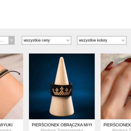
MIYUKI
PIERŚCIONEK OBRĄCZKA MIYUKI KORONA
PIERŚCIONEK
zewska
Marlena Tomaszewska
Marlena 