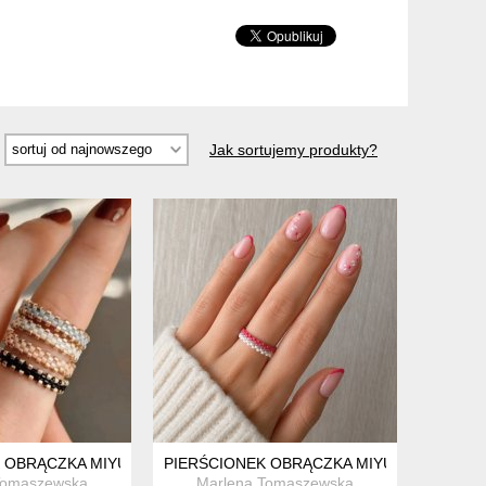
Jak sortujemy produkty?
 OBRĄCZKA MIYUKI
PIERŚCIONEK OBRĄCZKA MIYUKI
Tomaszewska
Marlena Tomaszewska