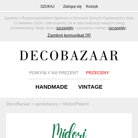
SZUKAJ
Zaloguj się
Koszyk
Zgodnie z Rozporządzeniem Ogólnym o Ochronie Danych Osobowych z dnia
27 kwietnia 2016 r. informujemy, że w celu realizacji naszych usług
przetwarzamy Twoje dane (
szczegóły
) i używamy cookies (
szczegóły
).
Zamknij komunikat [X]
POMYSŁY NA PREZENT
PRZECENY
HANDMADE
VINTAGE
DecoBazaar
>
sprzedawcy
>
MidoriPoland