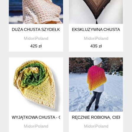
DUŻA CHUSTA SZYDEŁKOWA W ELEGANCKICH ODCIENIACH 
EKSKLUZYWNA CHUSTA NA SZ
MidoriPoland
MidoriPoland
425 zł
435 zł
WYJĄTKOWA CHUSTA - OMBRE ELEGANCE W ZIELENIACH I
RĘCZNIE ROBIONA, CIEPŁA 
MidoriPoland
MidoriPoland