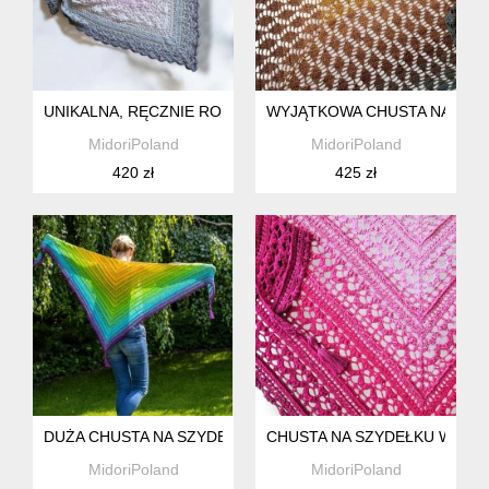
UNIKALNA, RĘCZNIE ROBIONA CHUSTA NA SZYDEŁKU
WYJĄTKOWA CHUSTA NA SZYD
MidoriPoland
MidoriPoland
420 zł
425 zł
DUŻA CHUSTA NA SZYDEŁKU W ŻYWYCH KOLORACH
CHUSTA NA SZYDEŁKU W R
MidoriPoland
MidoriPoland