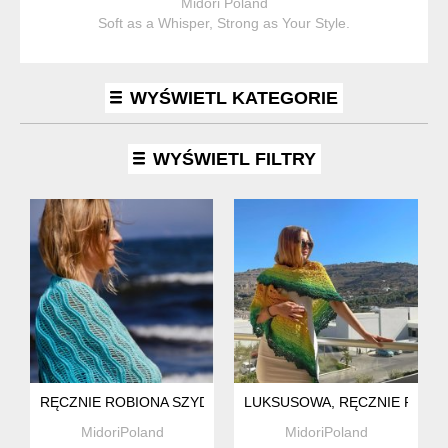
Midori Poland
Soft as a Whisper, Strong as Your Style.
WYŚWIETL KATEGORIE
WYŚWIETL FILTRY
RĘCZNIE ROBIONA SZYDEŁKOWA CHUSTA W NIEBIESKIM O
LUKSUSOWA, RĘCZNIE ROBI
MidoriPoland
MidoriPoland