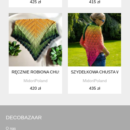
425 zł
415 zł
RĘCZNIE ROBIONA CHUSTA OMBRE, WZÓR W KŁOSY
SZYDEŁKOWA CHUSTA W EN
MidoriPoland
MidoriPoland
420 zł
435 zł
DECOBAZAAR
O nas