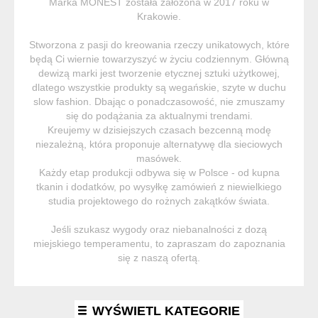
Marka MONEST została założona w 2017 roku w
Krakowie.
Stworzona z pasji do kreowania rzeczy unikatowych, które
będą Ci wiernie towarzyszyć w życiu codziennym. Główną
dewizą marki jest tworzenie etycznej sztuki użytkowej,
dlatego wszystkie produkty są wegańskie, szyte w duchu
slow fashion. Dbając o ponadczasowość, nie zmuszamy
się do podążania za aktualnymi trendami.
Kreujemy w dzisiejszych czasach bezcenną modę
niezależną, która proponuje alternatywę dla sieciowych
masówek.
Każdy etap produkcji odbywa się w Polsce - od kupna
tkanin i dodatków, po wysyłkę zamówień z niewielkiego
studia projektowego do rożnych zakątków świata.
Jeśli szukasz wygody oraz niebanalności z dozą
miejskiego temperamentu, to zapraszam do zapoznania
się z naszą ofertą.
WYŚWIETL KATEGORIE