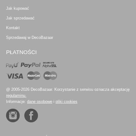
Jak kupować
Jak sprzedawać
Kontakt
Sprzedawaj w DecoBazaar
PŁATNOŚCI
@ 2005-2026 DecoBazaar. Korzystanie z serwisu oznacza akceptację
regulaminu.
Informacje:
dane osobowe
i
pliki cookies