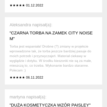
★★★★★ 01.12.2022
Aleksandra napisał(a):
"CZARNA TORBA NA ZAMEK CITY NOISE
M"
Torba jest wspaniała! Drobne (?) zmiany w projekcie
wprowadzone tak, że torba jeszcze bardziej pasuje do
moich potrzeb i przyzwyczajeń. Materiał ciekawy w
wyglądzie i dotyku. W środku kieszonki nie są za małe,
mieszczą to, co trzeba. Wykonanie bardzo staranne.
Polecam :)
★★★★★ 06.11.2022
martyna napisał(a):
"DUŻA KOSMETYCZKA WZÓR PAISLEY"