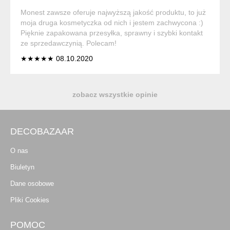
Monest zawsze oferuje najwyższą jakość produktu, to już
moja druga kosmetyczka od nich i jestem zachwycona :)
Pięknie zapakowana przesyłka, sprawny i szybki kontakt
ze sprzedawczynią. Polecam!
★★★★★ 08.10.2020
zobacz wszystkie opinie
DECOBAZAAR
O nas
Biuletyn
Dane osobowe
Pliki Cookies
POMOC