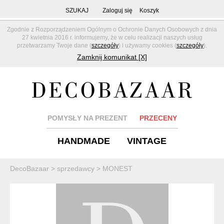
SZUKAJ
Zaloguj się
Koszyk
Zgodnie z Rozporządzeniem Ogólnym o Ochronie Danych Osobowych z dnia
27 kwietnia 2016 r. informujemy, że w celu realizacji naszych usług
przetwarzamy Twoje dane (
szczegóły
) i używamy cookies (
szczegóły
).
Zamknij komunikat [X]
POMYSŁY NA PREZENT
PRZECENY
HANDMADE
VINTAGE
DecoBazaar
>
sprzedawcy
>
MONEST