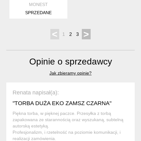
MONEST
SPRZEDANE
<
>
1
2
3
Opinie o sprzedawcy
Jak zbieramy opinie?
Renata napisał(a):
"TORBA DUŻA EKO ZAMSZ CZARNA"
Piękna torba, w pięknej paczce. Przesyłka z torbą
zapakowana ze starannością oraz wyszukaną, subtelną
autorską estetyką.
Profesjonalizm, i rzetelność na poziomie komunikacji, i
realizacji zamówienia.