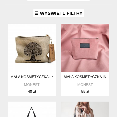
WYŚWIETL FILTRY
MAŁA KOSMETYCZKA LNIANA WZÓR DRZEWO FIGOWE II
MAŁA KOSMETYCZKA INDYJSK
MONEST
MONEST
49 zł
55 zł