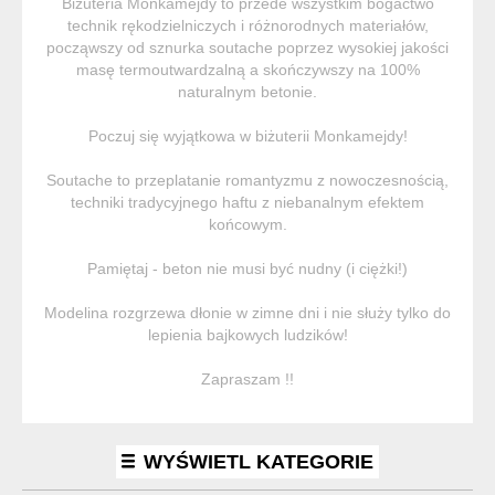
Biżuteria Monkamejdy to przede wszystkim bogactwo
technik rękodzielniczych i różnorodnych materiałów,
począwszy od sznurka soutache poprzez wysokiej jakości
masę termoutwardzalną a skończywszy na 100%
naturalnym betonie.
Poczuj się wyjątkowa w biżuterii Monkamejdy!
Soutache to przeplatanie romantyzmu z nowoczesnością,
techniki tradycyjnego haftu z niebanalnym efektem
końcowym.
Pamiętaj - beton nie musi być nudny (i ciężki!)
Modelina rozgrzewa dłonie w zimne dni i nie służy tylko do
lepienia bajkowych ludzików!
Zapraszam !!
WYŚWIETL KATEGORIE