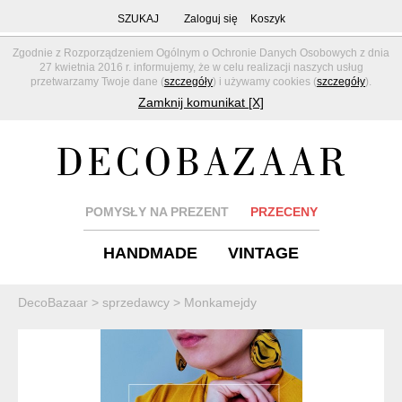
SZUKAJ
Zaloguj się
Koszyk
Zgodnie z Rozporządzeniem Ogólnym o Ochronie Danych Osobowych z dnia
27 kwietnia 2016 r. informujemy, że w celu realizacji naszych usług
przetwarzamy Twoje dane (
szczegóły
) i używamy cookies (
szczegóły
).
Zamknij komunikat [X]
POMYSŁY NA PREZENT
PRZECENY
HANDMADE
VINTAGE
DecoBazaar
>
sprzedawcy
>
Monkamejdy