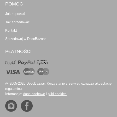
POMOC
Jak kupować
Jak sprzedawać
Kontakt
Sprzedawaj w DecoBazaar
PŁATNOŚCI
@ 2005-2026 DecoBazaar. Korzystanie z serwisu oznacza akceptację
regulaminu.
Informacje:
dane osobowe
i
pliki cookies