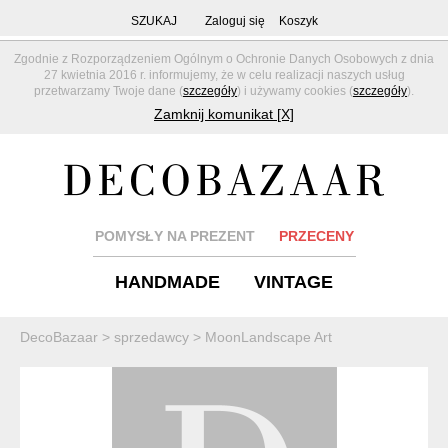
SZUKAJ
Zaloguj się
Koszyk
Zgodnie z Rozporządzeniem Ogólnym o Ochronie Danych Osobowych z dnia
27 kwietnia 2016 r. informujemy, że w celu realizacji naszych usług
przetwarzamy Twoje dane (
szczegóły
) i używamy cookies (
szczegóły
).
Zamknij komunikat [X]
POMYSŁY NA PREZENT
PRZECENY
HANDMADE
VINTAGE
DecoBazaar
>
sprzedawcy
>
MoonLandscape Art