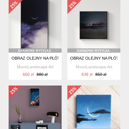
OBRAZ OLEJNY NA PŁÓTNIE, PEJZAŻ NOCNY, KSIĘŻYC, RĘ
OBRAZ OLEJNY NA PŁÓTNIE, 
MoonLandscape Art
MoonLandscape Art
660 zł
880 zł
638 zł
850 zł