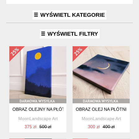
WYŚWIETL KATEGORIE
WYŚWIETL FILTRY
OBRAZ OLEJNY NA PŁÓTNIE, PEJZAŻ NOCNY, KSIĘŻYC, R
OBRAZ OLEJ NA PŁÓTNIE, K
MoonLandscape Art
MoonLandscape Art
375 zł
500 zł
300 zł
400 zł