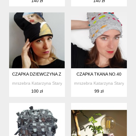
140 zł
140 zł
CZAPKA DZIEWCZYNA Z PERŁĄ
CZAPKA TKANA NO.40
mrszebra Katarzyna Staryk
mrszebra Katarzyna Staryk
100 zł
99 zł