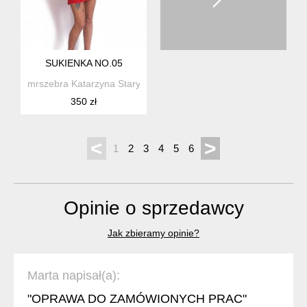
SUKIENKA NO.05
mrszebra Katarzyna Staryk
350 zł
<
>
1
2
3
4
5
6
Opinie o sprzedawcy
Jak zbieramy opinie?
Marta napisał(a):
"OPRAWA DO ZAMÓWIONYCH PRAC"