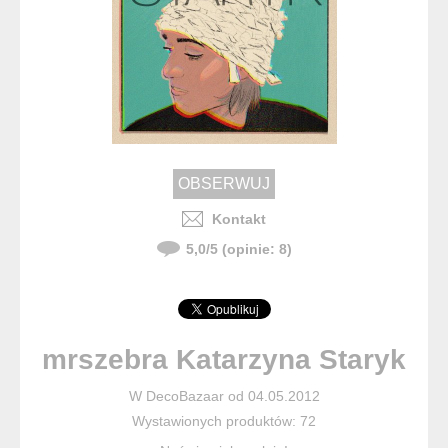
Kontakt
5,0
/
5
(opinie:
8
)
mrszebra Katarzyna Staryk
W DecoBazaar od 04.05.2012
Wystawionych produktów: 72