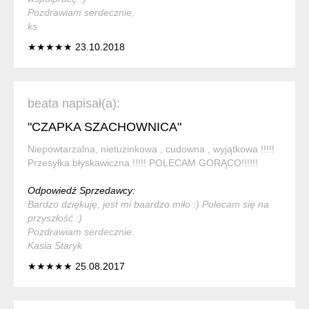
Pozdrawiam serdecznie,
ks
★★★★★ 23.10.2018
beata napisał(a):
"CZAPKA SZACHOWNICA"
Niepowtarzalna, nietuzinkowa , cudowna , wyjątkowa !!!!!
Przesyłka błyskawiczna !!!!! POLECAM GORĄCO!!!!!!
Odpowiedź Sprzedawcy:
Bardzo dziękuję, jest mi baardzo miło :) Polecam się na
przyszłość :)
Pozdrawiam serdecznie.
Kasia Staryk
★★★★★ 25.08.2017