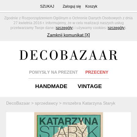
SZUKAJ
Zaloguj się
Koszyk
Zgodnie z Rozporządzeniem Ogólnym o Ochronie Danych Osobowych z dnia
27 kwietnia 2016 r. informujemy, że w celu realizacji naszych usług
przetwarzamy Twoje dane (
szczegóły
) i używamy cookies (
szczegóły
).
Zamknij komunikat [X]
POMYSŁY NA PREZENT
PRZECENY
HANDMADE
VINTAGE
DecoBazaar
>
sprzedawcy
>
mrszebra Katarzyna Staryk