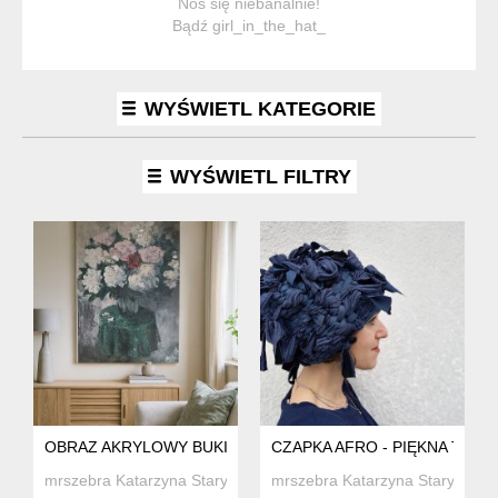
Noś się niebanalnie!
Bądź girl_in_the_hat_
WYŚWIETL KATEGORIE
WYŚWIETL FILTRY
OBRAZ AKRYLOWY BUKIET PEONI
CZAPKA AFRO - PIĘKNA TKAN
mrszebra Katarzyna Staryk
mrszebra Katarzyna Staryk