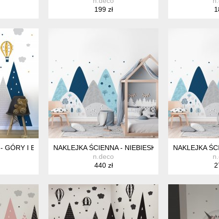
n.deco
n
199 zł
1
 - GÓRY I BALONY - MUSZTARDA I GRANATOWY
NAKLEJKA ŚCIENNA - NIEBIESKIE GÓRY I KROPKI
NAKLEJKA ŚCI
n.deco
n
440 zł
2