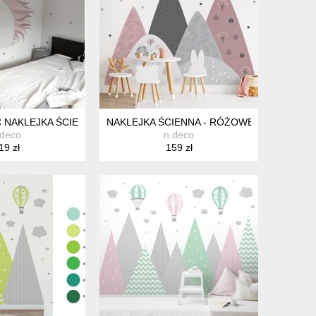
NAKLEJKA ŚCIENNA - L - DEKORACJA POKÓJ DZIECKA FOTOTAP
NAKLEJKA ŚCIENNA - RÓŻOWE GÓRY I KRO
.deco
n.deco
19 zł
159 zł