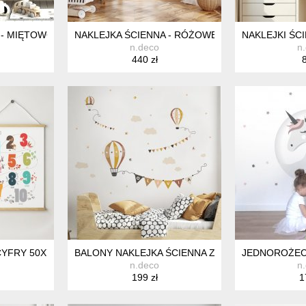
- MIĘTOWO / ZIELONO I BEŻOWE GÓRY I KROPKI
NAKLEJKA ŚCIENNA - RÓŻOWE/SZARE GÓRY I KRO
NAKLEJKI ŚC
n.deco
n
440 zł
8
CYFRY 50X70CM ZESTAW PLAKAT DLA DZIECI, PLAKAT EDUKACYJN
BALONY NAKLEJKA ŚCIENNA Z IMIENIEM, NATUR
JEDNOROŻEC 
n.deco
n
199 zł
1