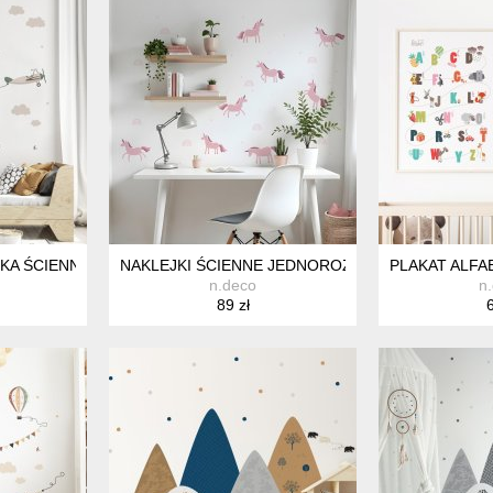
KA ŚCIENNA Z IMIENIEM, NATURALNE KOLORY DO POKOJU DZIECK
NAKLEJKI ŚCIENNE JEDNOROŻCE – RÓŻOWE NAK
PLAKAT ALFA
n.deco
n
89 zł
6