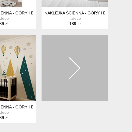
- MIEDZIANY / CZARNY
ENNA - GÓRY I BALONY - ZIELONY / SZARY - 6 ODCIENI ZIELENI
NAKLEJKA ŚCIENNA - GÓRY I BALONY - PA
.deco
n.deco
89 zł
189 zł
WY ŻÓŁTY / BŁĘKITNY
ENNA - GÓRY I BALONY - "MUSZTARDA" I CIEMNA ZIELEŃ
.deco
89 zł