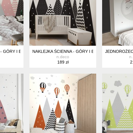
- GÓRY I BALONY - RÓŻ / CZERŃ
NAKLEJKA ŚCIENNA - GÓRY I BALONY - CZARNY
JEDNOROŻEC 
n.deco
n
189 zł
2