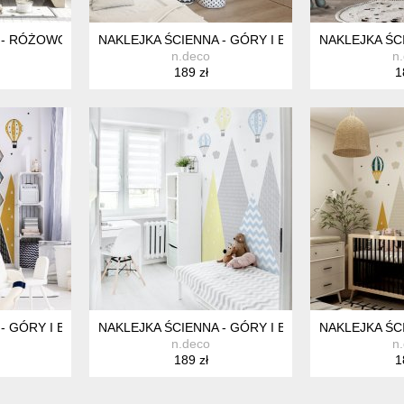
- RÓŻOWO - NIEBIESKIE GÓRY I KROPKI
NAKLEJKA ŚCIENNA - GÓRY I BALONY - BRĄZOWY 
NAKLEJKA ŚCI
n.deco
n
189 zł
1
 - GÓRY I BALONY - MUSZTARDOWO / CZARNE
NAKLEJKA ŚCIENNA - GÓRY I BALONY - PASTELO
NAKLEJKA ŚCI
n.deco
n
189 zł
1