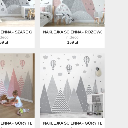
 ZIELEŃ BEŻ BRĄZ, BALONY TAPETA, BALONY FOTOTAPETA DEKO
 120X180CM
IENNA - SZARE GÓRY I KROPKI
NAKLEJKA ŚCIENNA - RÓŻOWO - SZARE GÓ
.deco
n.deco
59 zł
159 zł
NY DO POKOJU DZIECKA, DEKORACJA ŚCIENNA, ALFABET PLAKAT,
URALNE KOLORY POKÓJ DZIECKA SZYBOWIEC, BEŻ, BŁĘKITNY, N
IENNA - GÓRY I BALONY- DELIKATNY PUDROWY RÓŻ
NAKLEJKA ŚCIENNA - GÓRY I BALONY - SZ