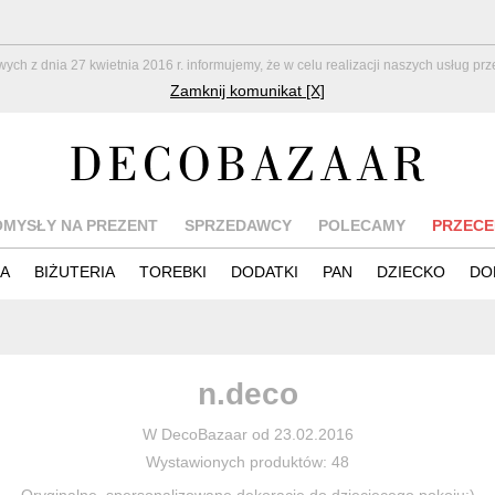
z dnia 27 kwietnia 2016 r. informujemy, że w celu realizacji naszych usług pr
Zamknij komunikat [X]
OMYSŁY NA PREZENT
SPRZEDAWCY
POLECAMY
PRZECE
IA
BIŻUTERIA
TOREBKI
DODATKI
PAN
DZIECKO
DO
n.deco
W DecoBazaar od 23.02.2016
Wystawionych produktów: 48
Oryginalne, spersonalizowane dekoracje do dziecięcego pokoju:)