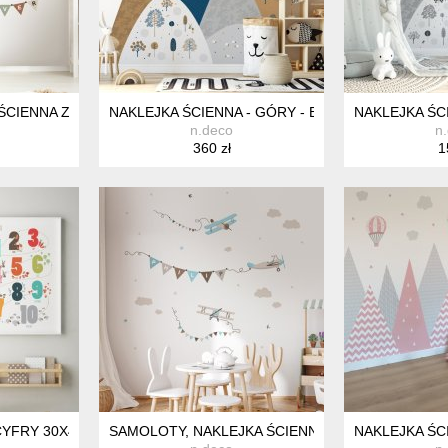
ŚCIENNA Z IMIENIEM, NATURALNE KOLORY DO POKOJU DZIECKA,
NAKLEJKA ŚCIENNA - GÓRY - BRĄZ BEŻ GRANAT
NAKLEJKA ŚC
n.deco
n
360 zł
1
CYFRY 30X40CM ZESTAW PLAKATY DLA DZIECI, PLAKAT EDUKACYJ
SAMOLOTY, NAKLEJKA ŚCIENNA Z IMIENIEM, NAT
NAKLEJKA ŚC