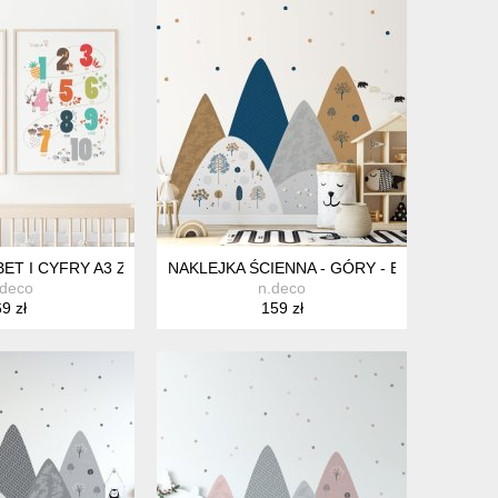
A, ZIELEŃ BEŻ
LEJKI DO POKOJU DZIECKA, PEGAZY W RÓŻNYCH POZACH Z TĘ
BET I CYFRY A3 ZESTAW PLAKATY DLA DZIECI, PLAKAT EDUKACYJ
NAKLEJKA ŚCIENNA - GÓRY - BRĄZ BEŻ GR
.deco
n.deco
9 zł
159 zł