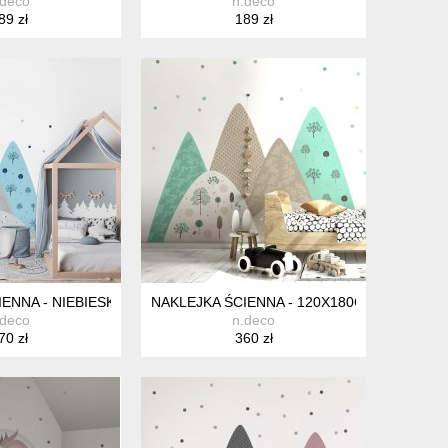
.deco
n.deco
89 zł
189 zł
 140X210CM
ENNA - NIEBIESKIE GÓRY I KROPKI - 100X150CM
NAKLEJKA ŚCIENNA - 120X180CM GÓRY I K
.deco
n.deco
70 zł
360 zł