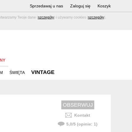
Sprzedawaj u nas
Zaloguj się
Koszyk
zetwarzamy Twoje dane (
szczegóły
) i używamy cookies (
szczegóły
).
NY
VINTAGE
M
ŚWIĘTA
Kontakt
5,0
/
5
(opinie:
1
)