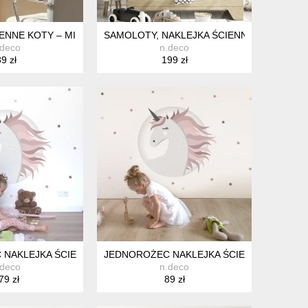
PKI - 140X210CM
IENNE KOTY – MINIMALISTYCZNE RÓŻOWO BEŻOWE NAKLEJKI DO
SAMOLOTY, NAKLEJKA ŚCIENNA Z IMIENIEM
.deco
n.deco
9 zł
199 zł
Y DO POKOJU DZIECKA, DEKORACJA ŚCIENNA, ALFABET PLAKAT, 
ALNE KOLORY DO POKOJU DZIECKA, ZIELEŃ BEŻ BRĄZ, BALONY 
NAKLEJKA ŚCIENNA - M - DEKORACJA POKÓJ DZIECKA FOTOTA
JEDNOROŻEC NAKLEJKA ŚCIENNA - S - D
.deco
n.deco
79 zł
89 zł