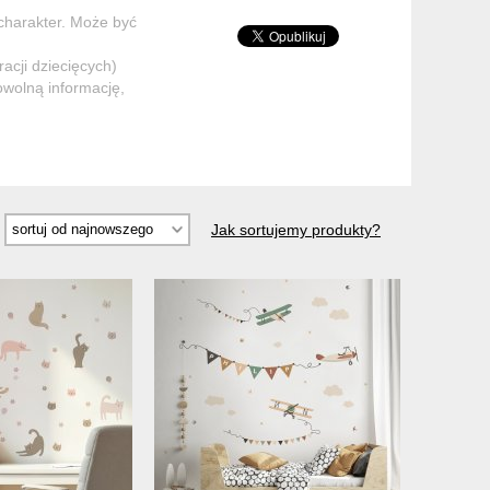
 charakter. Może być
acji dziecięcych)
dowolną informację,
Jak sortujemy produkty?