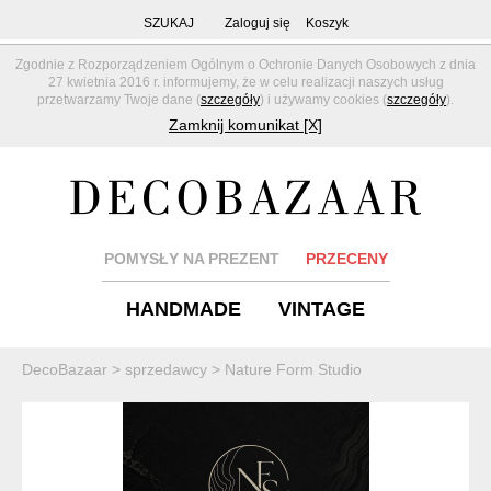
SZUKAJ
Zaloguj się
Koszyk
Zgodnie z Rozporządzeniem Ogólnym o Ochronie Danych Osobowych z dnia
27 kwietnia 2016 r. informujemy, że w celu realizacji naszych usług
przetwarzamy Twoje dane (
szczegóły
) i używamy cookies (
szczegóły
).
Zamknij komunikat [X]
POMYSŁY NA PREZENT
PRZECENY
HANDMADE
VINTAGE
DecoBazaar
>
sprzedawcy
>
Nature Form Studio