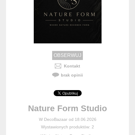
Kontakt
brak opinii
Nature Form Studio
W DecoBazaar od 18.06.2026
Wystawionych produktów: 2