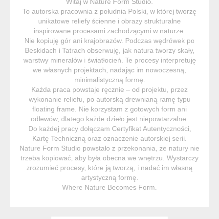
Witaj w Nature Form Studio.
To autorska pracownia z południa Polski, w której tworzę
unikatowe reliefy ścienne i obrazy strukturalne
inspirowane procesami zachodzącymi w naturze.
Nie kopiuję gór ani krajobrazów. Podczas wędrówek po
Beskidach i Tatrach obserwuję, jak natura tworzy skały,
warstwy minerałów i światłocień. Te procesy interpretuję
we własnych projektach, nadając im nowoczesną,
minimalistyczną formę.
Każda praca powstaje ręcznie – od projektu, przez
wykonanie reliefu, po autorską drewnianą ramę typu
floating frame. Nie korzystam z gotowych form ani
odlewów, dlatego każde dzieło jest niepowtarzalne.
Do każdej pracy dołączam Certyfikat Autentyczności,
Kartę Techniczną oraz oznaczenie autorskiej serii.
Nature Form Studio powstało z przekonania, że natury nie
trzeba kopiować, aby była obecna we wnętrzu. Wystarczy
zrozumieć procesy, które ją tworzą, i nadać im własną
artystyczną formę.
Where Nature Becomes Form.