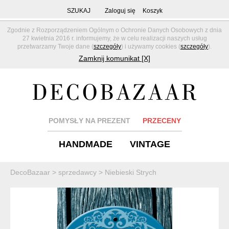
SZUKAJ
Zaloguj się
Koszyk
Zgodnie z Rozporządzeniem Ogólnym o Ochronie Danych Osobowych z dnia
27 kwietnia 2016 r. informujemy, że w celu realizacji naszych usług
przetwarzamy Twoje dane (
szczegóły
) i używamy cookies (
szczegóły
).
Zamknij komunikat [X]
POMYSŁY NA PREZENT
PRZECENY
HANDMADE
VINTAGE
DecoBazaar
>
sprzedawcy
>
Niebieski Strych