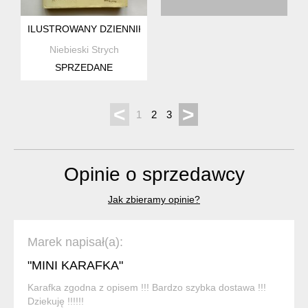
ILUSTROWANY DZIENNIK EDIT HOLDEN
Niebieski Strych
SPRZEDANE
<
>
1
2
3
Opinie o sprzedawcy
Jak zbieramy opinie?
Marek napisał(a):
"MINI KARAFKA"
Karafka zgodna z opisem !!! Bardzo szybka dostawa !!!
Dziekuję !!!!!!