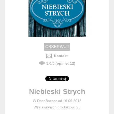
Kontakt
5,0
/
5
(opinie:
12
)
Niebieski Strych
W DecoBazaar od 19.09.2018
Wystawionych produktów: 25