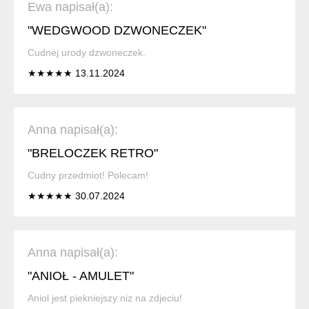
Ewa napisał(a):
"WEDGWOOD DZWONECZEK"
Cudnej urody dzwoneczek.
★★★★★ 13.11.2024
Anna napisał(a):
"BRELOCZEK RETRO"
Cudny przedmiot! Polecam!
★★★★★ 30.07.2024
Anna napisał(a):
"ANIOŁ - AMULET"
Aniol jest piekniejszy niz na zdjeciu!