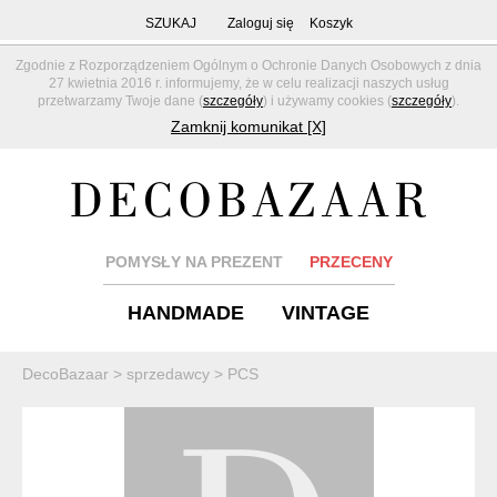
SZUKAJ
Zaloguj się
Koszyk
Zgodnie z Rozporządzeniem Ogólnym o Ochronie Danych Osobowych z dnia
27 kwietnia 2016 r. informujemy, że w celu realizacji naszych usług
przetwarzamy Twoje dane (
szczegóły
) i używamy cookies (
szczegóły
).
Zamknij komunikat [X]
POMYSŁY NA PREZENT
PRZECENY
HANDMADE
VINTAGE
DecoBazaar
>
sprzedawcy
>
PCS