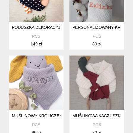
PODUSZKA DEKORACYJNA BAJKOWY PTAK ZERO WASTE U
PERSONALIZOWANY KRÓLICZ
PCS
PCS
149 zł
80 zł
MUŚLINOWY KRÓLICZEK PRZYTULANKA DLA NOWORODKA,
MUŚLINOWA KACZUSZKA Z IM
PCS
PCS
80 zł
70 zł