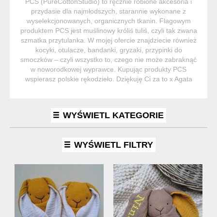
PCS (PureCottonStudio) to ręcznie robione akcesoria i
przydasie dla najmłodszych, starannie wykonane z
wyselekcjonowanych, organicznych tkanin. Flagowym
produktem PCS jest muślinowy króliś tuliś, czyli tak zwana
szmatka przytulanka. W mojej ofercie znajdziecie również
kocyki, otulacze, bandanki, gryzaki, przypinki do
smoczków – czyli wszystko to, czego nie może zabraknąć
w noworodkowej wyprawce. Kupując produkty PCS
wspierasz polskie rękodzieło. Dziękuję Ci za to x Agata
WYŚWIETL KATEGORIE
WYŚWIETL FILTRY