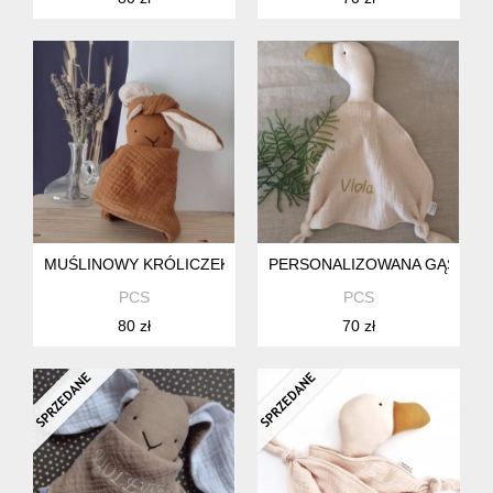
MUŚLINOWY KRÓLICZEK, SZMATKA PRZYTULANKA DLA NO
PERSONALIZOWANA GĄSKA Z 
PCS
PCS
80 zł
70 zł